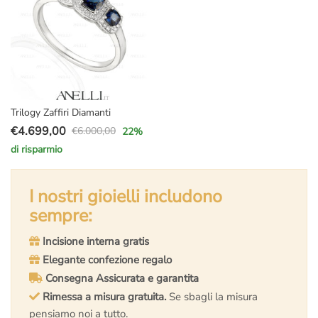
Trilogy Zaffiri Diamanti
€
4.699,00
€
6.000,00
22
%
Il
Il
di risparmio
prezzo
prezzo
originale
attuale
era:
è:
I nostri gioielli includono
€6.000,00.
€4.699,00.
sempre:
Incisione interna gratis
Elegante confezione regalo
Consegna Assicurata e garantita
Rimessa a misura gratuita.
Se sbagli la misura
pensiamo noi a tutto.