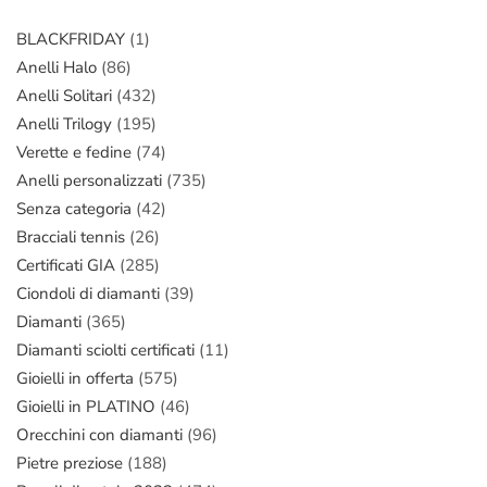
BLACKFRIDAY
(1)
Anelli Halo
(86)
Anelli Solitari
(432)
Anelli Trilogy
(195)
Verette e fedine
(74)
Anelli personalizzati
(735)
Senza categoria
(42)
Bracciali tennis
(26)
Certificati GIA
(285)
Ciondoli di diamanti
(39)
Diamanti
(365)
Diamanti sciolti certificati
(11)
Gioielli in offerta
(575)
Gioielli in PLATINO
(46)
Orecchini con diamanti
(96)
Pietre preziose
(188)