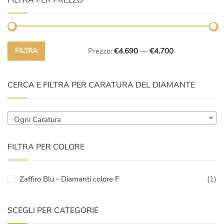
FILTRA PER PREZZO
FILTRA
Prezzo:
€4.690
—
€4.700
Prezzo
Prezzo
Min
Max
CERCA E FILTRA PER CARATURA DEL DIAMANTE
Ogni Caratura
FILTRA PER COLORE
Zaffiro Blu - Diamanti colore F
(1)
SCEGLI PER CATEGORIE