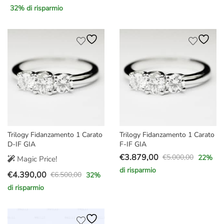
Il
Il
originale
attuale
32
% di risparmio
prezzo
prezzo
era:
è:
originale
attuale
€4.200,00.
€3.270,00.
era:
è:
€35.000,00.
€23.900,00.
Trilogy Fidanzamento 1 Carato
Trilogy Fidanzamento 1 Carato
D-IF GIA
F-IF GIA
€
3.879,00
€
5.000,00
22
%
Magic Price!
Il
Il
di risparmio
€
4.390,00
prezzo
prezzo
€
6.500,00
32
%
Il
Il
originale
attuale
di risparmio
prezzo
prezzo
era:
è:
originale
attuale
€5.000,00.
€3.879,00.
era:
è: