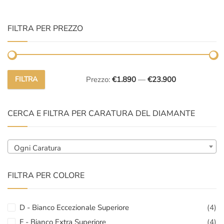
FILTRA PER PREZZO
FILTRA
Prezzo:
€1.890
—
€23.900
Prezzo
Prezzo
Min
Max
CERCA E FILTRA PER CARATURA DEL DIAMANTE
Ogni Caratura
FILTRA PER COLORE
D - Bianco Eccezionale Superiore
(4)
F - Bianco Extra Superiore
(4)