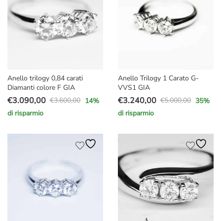
Anello trilogy 0,84 carati
Anello Trilogy 1 Carato G-
Diamanti colore F GIA
VVS1 GIA
€
3.090,00
€
3.240,00
€
3.600,00
€
5.000,00
14
%
35
%
Il
Il
Il
Il
di risparmio
di risparmio
prezzo
prezzo
prezzo
prezzo
originale
attuale
originale
attuale
era:
è:
era:
è:
€3.600,00.
€3.090,00.
€5.000,00.
€3.240,00.