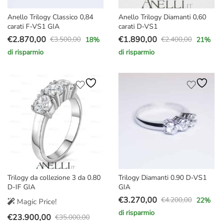
Anello Trilogy Classico 0,84
Anello Trilogy Diamanti 0,60
carati F-VS1 GIA
carati D-VS1
€
2.870,00
€
1.890,00
€
3.500,00
€
2.400,00
18
%
21
%
Il
Il
Il
Il
di risparmio
di risparmio
prezzo
prezzo
prezzo
prezzo
originale
attuale
originale
attuale
era:
è:
era:
è:
€3.500,00.
€2.870,00.
€2.400,00.
€1.890,00.
Trilogy da collezione 3 da 0.80
Trilogy Diamanti 0.90 D-VS1
D-IF GIA
GIA
€
3.270,00
€
4.200,00
22
%
Magic Price!
Il
Il
di risparmio
€
23.900,00
prezzo
prezzo
€
35.000,00