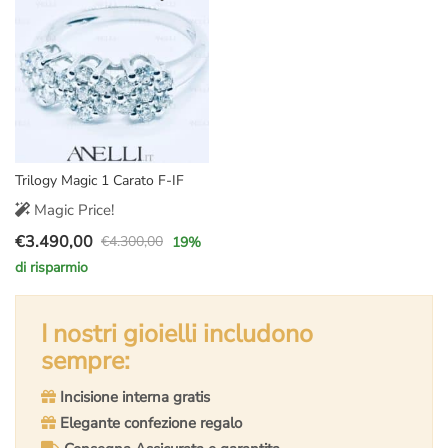
€6.500,00.
€4.390,00.
Trilogy Magic 1 Carato F-IF
Magic Price!
€
3.490,00
€
4.300,00
19
%
Il
Il
di risparmio
prezzo
prezzo
originale
attuale
era:
è:
I nostri gioielli includono
€4.300,00.
€3.490,00.
sempre:
Incisione interna gratis
Elegante confezione regalo