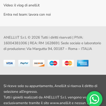
Video: il vlog di anelli.it
Entra nel team: lavora con noi
ANELLI.IT S.r.l. © 2026 Tutti i diritti riservati | PIVA:
16004381006 | REA: RM 1628691 Sede sociale e laboratorio
di produzione: Via Margutta 94, 00187 – Roma – ITALIA
Si riceve solo su appuntamento, Anelli.it si riserva il diritto di
selezione all’ingresso.
Tutti i gioielli realizzati da ANELLI.IT S.r.l. vengono venduti
esclusivamente tramite il sito www.anelli.it e nessun altro sito