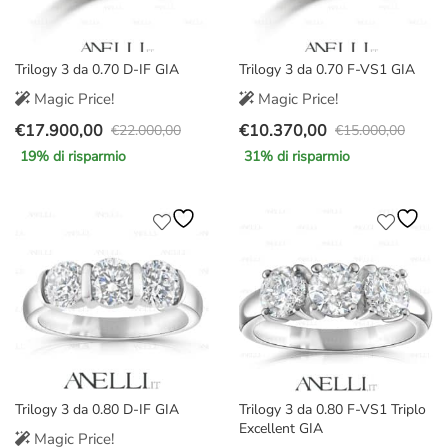
Trilogy 3 da 0.70 D-IF GIA
Trilogy 3 da 0.70 F-VS1 GIA
Magic Price!
Magic Price!
€
17.900,00
€
10.370,00
€
22.000,00
€
15.000,00
Il
Il
Il
Il
19
% di risparmio
31
% di risparmio
prezzo
prezzo
prezzo
prezzo
originale
attuale
originale
attuale
era:
è:
era:
è:
€22.000,00.
€17.900,00.
€15.000,00.
€10.370,00.
Trilogy 3 da 0.80 D-IF GIA
Trilogy 3 da 0.80 F-VS1 Triplo
Excellent GIA
Magic Price!