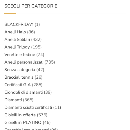
SCEGLI PER CATEGORIE
BLACKFRIDAY
(1)
Anelli Halo
(86)
Anelli Solitari
(432)
Anelli Trilogy
(195)
Verette e fedine
(74)
Anelli personalizzati
(735)
Senza categoria
(42)
Bracciali tennis
(26)
Certificati GIA
(285)
Ciondoli di diamanti
(39)
Diamanti
(365)
Diamanti sciolti certificati
(11)
Gioielli in offerta
(575)
Gioielli in PLATINO
(46)
Orecchini con diamanti
(96)