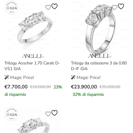
era:
è:
era:
è:
€37.000,00.
€27.700,00.
€25.000,00.
€19.700,00.
Trilogy Asscher 1.70 Carati D-
Trilogy da collezione 3 da 0.80
VS1 GIA
D-IF GIA
Magic Price!
Magic Price!
€
7.700,00
€
23.900,00
€
10.000,00
€
35.000,00
23
%
Il
Il
Il
Il
di risparmio
32
% di risparmio
prezzo
prezzo
prezzo
prezzo
originale
attuale
originale
attuale
era:
è:
era:
è:
€10.000,00.
€7.700,00.
€35.000,00.
€23.900,00.