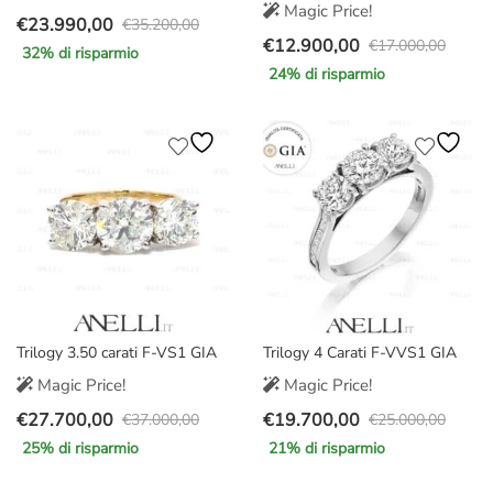
Magic Price!
€
23.990,00
€
35.200,00
Il
Il
€
12.900,00
€
17.000,00
32
% di risparmio
Il
Il
prezzo
prezzo
24
% di risparmio
prezzo
prezzo
originale
attuale
originale
attuale
era:
è:
era:
è:
€35.200,00.
€23.990,00.
€17.000,00.
€12.900,00.
Trilogy 3.50 carati F-VS1 GIA
Trilogy 4 Carati F-VVS1 GIA
Magic Price!
Magic Price!
€
27.700,00
€
19.700,00
€
37.000,00
€
25.000,00
Il
Il
Il
Il
25
% di risparmio
21
% di risparmio
prezzo
prezzo
prezzo
prezzo
originale
attuale
originale
attuale