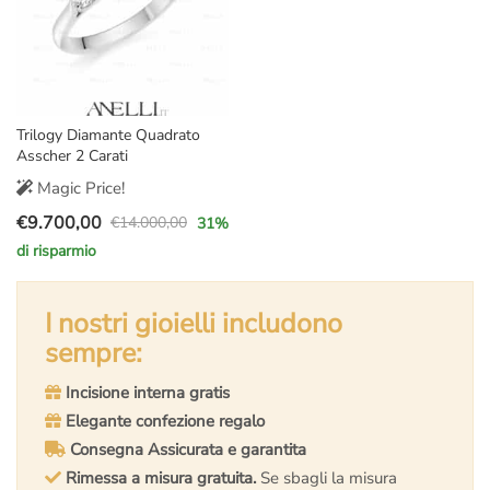
Trilogy Diamante Quadrato
Asscher 2 Carati
Magic Price!
€
9.700,00
€
14.000,00
31
%
Il
Il
di risparmio
prezzo
prezzo
originale
attuale
era:
è:
I nostri gioielli includono
€14.000,00.
€9.700,00.
sempre:
Incisione interna gratis
Elegante confezione regalo
Consegna Assicurata e garantita
Rimessa a misura gratuita.
Se sbagli la misura