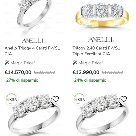
Anello Trilogy 4 Carati F-VS1
Trilogy 2.40 Carati F-VS1
GIA
Triplo Excellent GIA
Magic Price!
Magic Price!
€
14.570,00
€
12.990,00
€
20.000,00
€
17.100,00
Il
Il
Il
Il
27
% di risparmio
24
% di risparmio
prezzo
prezzo
prezzo
prezzo
originale
attuale
originale
attuale
era:
è:
era:
è:
€20.000,00.
€14.570,00.
€17.100,00.
€12.990,00.