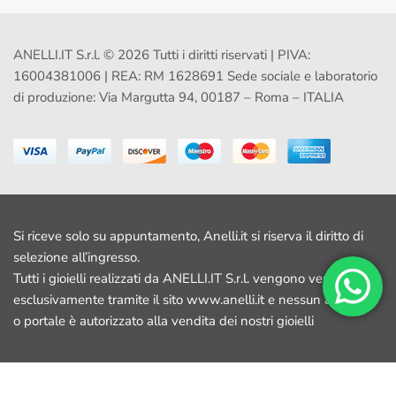
ANELLI.IT S.r.l. © 2026 Tutti i diritti riservati | PIVA:
16004381006 | REA: RM 1628691 Sede sociale e laboratorio
di produzione: Via Margutta 94, 00187 – Roma – ITALIA
Si riceve solo su appuntamento, Anelli.it si riserva il diritto di
selezione all’ingresso.
Tutti i gioielli realizzati da ANELLI.IT S.r.l. vengono venduti
esclusivamente tramite il sito www.anelli.it e nessun altro sito
o portale è autorizzato alla vendita dei nostri gioielli