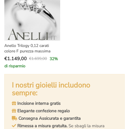
Anello Trilogy 0,12 carati
colore F purezza massima
€
1.149,00
€
1.699,00
32
%
Il
Il
di risparmio
prezzo
prezzo
originale
attuale
era:
è:
I nostri gioielli includono
€1.699,00.
€1.149,00.
sempre:
Incisione interna gratis
Elegante confezione regalo
Consegna Assicurata e garantita
Rimessa a misura gratuita.
Se sbagli la misura