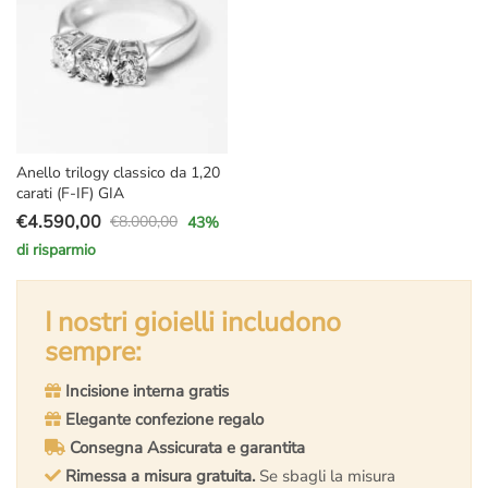
Anello trilogy classico da 1,20
carati (F-IF) GIA
€
4.590,00
€
8.000,00
43
%
Il
Il
di risparmio
prezzo
prezzo
originale
attuale
era:
è:
I nostri gioielli includono
€8.000,00.
€4.590,00.
sempre:
Incisione interna gratis
Elegante confezione regalo
Consegna Assicurata e garantita
Rimessa a misura gratuita.
Se sbagli la misura