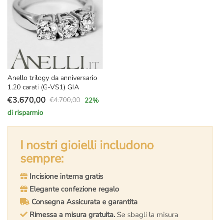
Anello trilogy da anniversario
1,20 carati (G-VS1) GIA
€
3.670,00
€
4.700,00
22
%
Il
Il
di risparmio
prezzo
prezzo
originale
attuale
era:
è:
I nostri gioielli includono
€4.700,00.
€3.670,00.
sempre:
Incisione interna gratis
Elegante confezione regalo
Consegna Assicurata e garantita
Rimessa a misura gratuita.
Se sbagli la misura