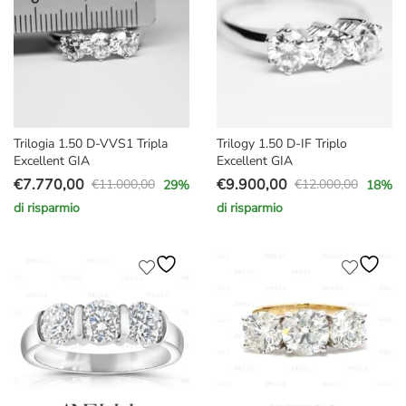
Trilogia 1.50 D-VVS1 Tripla
Trilogy 1.50 D-IF Triplo
Excellent GIA
Excellent GIA
€
7.770,00
€
9.900,00
€
11.000,00
€
12.000,00
29
%
18
%
Il
Il
Il
Il
di risparmio
di risparmio
prezzo
prezzo
prezzo
prezzo
originale
attuale
originale
attuale
era:
è:
era:
è:
€11.000,00.
€7.770,00.
€12.000,00.
€9.900,00.