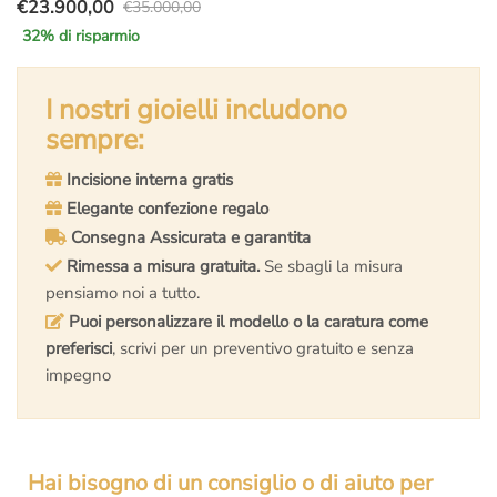
€
23.900,00
€
35.000,00
Il
Il
32
% di risparmio
prezzo
prezzo
originale
attuale
era:
è:
I nostri gioielli includono
€35.000,00.
€23.900,00.
sempre:
Incisione interna gratis
Elegante confezione regalo
Consegna Assicurata e garantita
Rimessa a misura gratuita.
Se sbagli la misura
pensiamo noi a tutto.
Puoi personalizzare il modello o la caratura come
preferisci
, scrivi per un preventivo gratuito e senza
impegno
Hai bisogno di un consiglio o di aiuto per