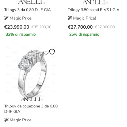
Trilogy 3 da 0.80 D-IF GIA
Trilogy 3.50 carati F-VS1 GIA
Magic Price!
Magic Price!
€
23.990,00
€
27.700,00
€
35.200,00
€
37.000,00
Il
Il
Il
Il
32
% di risparmio
25
% di risparmio
prezzo
prezzo
prezzo
prezzo
originale
attuale
originale
attuale
era:
è:
era:
è:
€35.200,00.
€23.990,00.
€37.000,00.
€27.700,00.
Trilogy da collezione 3 da 0.80
D-IF GIA
Magic Price!