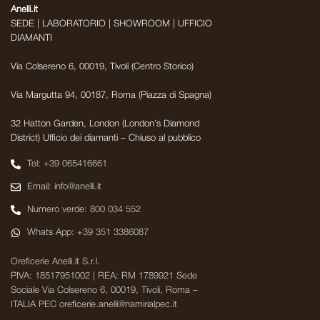
Anelli.it
SEDE | LABORATORIO | SHOWROOM | UFFICIO
DIAMANTI
Via Colsereno 6, 00019, Tivoli (Centro Storico)
Via Margutta 94, 00187, Roma (Piazza di Spagna)
32 Hatton Garden, London (London’s Diamond
District) Ufficio dei diamanti – Chiuso al pubblico
Tel: +39 065416661
Email: info@anelli.it
Numero verde: 800 034 552
Whats App: +39 351 3386087
Oreficerie Anelli.it S.r.l.
PIVA: 18517951002 | REA: RM 1789921 Sede
Sociale Via Colsereno 6, 00019, Tivoli, Roma –
ITALIA PEC oreficerie.anelli@namirialpec.it