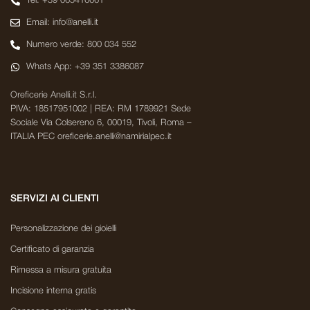
Tel: +39 065416661
Email: info@anelli.it
Numero verde: 800 034 552
Whats App: +39 351 3386087
Oreficerie Anelli.it S.r.l.
PIVA: 18517951002 | REA: RM 1789921 Sede
Sociale Via Colsereno 6, 00019, Tivoli, Roma –
ITALIA PEC oreficerie.anelli@namirialpec.it
SERVIZI AI CLIENTI
Personalizzazione dei gioielli
Certificato di garanzia
Rimessa a misura gratuita
Incisione interna gratis