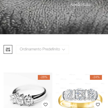
Anelli Halo
Ordinamento Predefinito
-28%
-24%