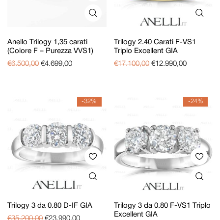
Anello Trilogy 1,35 carati
Trilogy 2.40 Carati F-VS1
(Colore F – Purezza VVS1)
Triplo Excellent GIA
€
6.500,00
€
4.699,00
€
17.100,00
€
12.990,00
-32%
-24%
Trilogy 3 da 0.80 D-IF GIA
Trilogy 3 da 0.80 F-VS1 Triplo
Excellent GIA
€
35.200,00
€
23.990,00