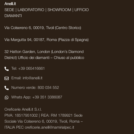
Anelli.it
SEDE | LABORATORIO | SHOWROOM | UFFICIO
DIAMANTI
Via Colsereno 6, 00019, Tivoli (Centro Storico)
Via Margutta 94, 00187, Roma (Piazza di Spagna)
32 Hatton Garden, London (London’s Diamond
District) Ufficio dei diamanti – Chiuso al pubblico
Tel: +39 065416661
Email: info@anelli.it
Numero verde: 800 034 552
Whats App: +39 351 3386087
Oreficerie Anelli.it S.r.l.
PIVA: 18517951002 | REA: RM 1789921 Sede
Sociale Via Colsereno 6, 00019, Tivoli, Roma –
ITALIA PEC oreficerie.anelli@namirialpec.it