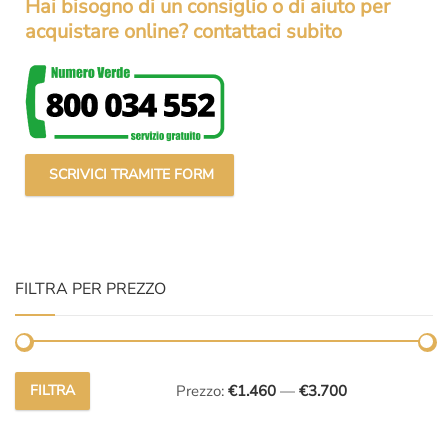
Hai bisogno di un consiglio o di aiuto per
acquistare online? contattaci subito
SCRIVICI TRAMITE FORM
FILTRA PER PREZZO
FILTRA
Prezzo:
€1.460
—
€3.700
Prezzo
Prezzo
Min
Max