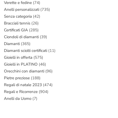
Verette e fedine
(74)
Anelli personalizzati
(735)
Senza categoria
(42)
Bracciali tennis
(26)
Certificati GIA
(285)
Ciondoli di diamanti
(39)
Diamanti
(365)
Diamanti sciolti certificati
(11)
Gioielli in offerta
(575)
Gioielli in PLATINO
(46)
Orecchini con diamanti
(96)
Pietre preziose
(188)
Regali di natale 2023
(474)
Regali e Ricorrenze
(904)
Anelli da Uomo
(7)