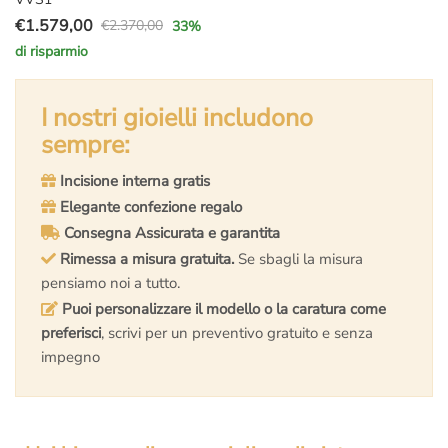
€
1.579,00
€
2.370,00
33
%
Il
Il
di risparmio
prezzo
prezzo
originale
attuale
era:
è:
I nostri gioielli includono
€2.370,00.
€1.579,00.
sempre:
Incisione interna gratis
Elegante confezione regalo
Consegna Assicurata e garantita
Rimessa a misura gratuita.
Se sbagli la misura
pensiamo noi a tutto.
Puoi personalizzare il modello o la caratura come
preferisci
, scrivi per un preventivo gratuito e senza
impegno