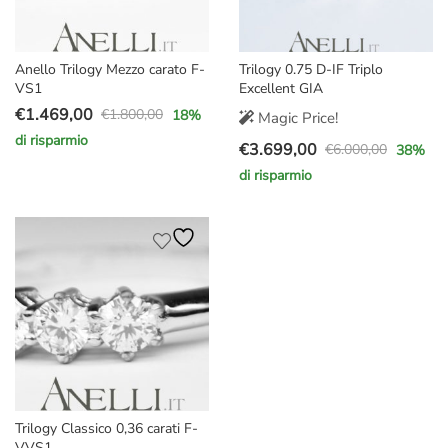
Anello Trilogy Mezzo carato F-
Trilogy 0.75 D-IF Triplo
VS1
Excellent GIA
€
1.469,00
€
1.800,00
18
%
Magic Price!
Il
Il
di risparmio
€
3.699,00
prezzo
prezzo
€
6.000,00
38
%
Il
Il
originale
attuale
di risparmio
prezzo
prezzo
era:
è:
originale
attuale
€1.800,00.
€1.469,00.
era:
è:
€6.000,00.
€3.699,00.
Trilogy Classico 0,36 carati F-
VVS1