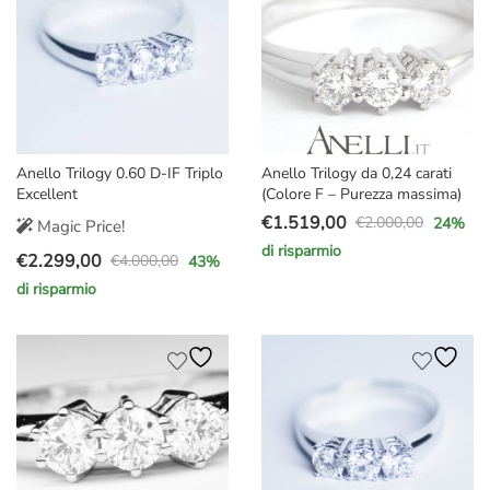
Anello Trilogy 0.60 D-IF Triplo
Anello Trilogy da 0,24 carati
Excellent
(Colore F – Purezza massima)
€
1.519,00
€
2.000,00
24
%
Magic Price!
Il
Il
di risparmio
€
2.299,00
prezzo
prezzo
€
4.000,00
43
%
Il
Il
originale
attuale
di risparmio
prezzo
prezzo
era:
è:
originale
attuale
€2.000,00.
€1.519,00.
era:
è:
€4.000,00.
€2.299,00.