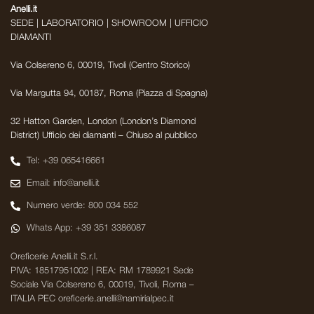
Anelli.it
SEDE | LABORATORIO | SHOWROOM | UFFICIO
DIAMANTI
Via Colsereno 6, 00019, Tivoli (Centro Storico)
Via Margutta 94, 00187, Roma (Piazza di Spagna)
32 Hatton Garden, London (London’s Diamond
District) Ufficio dei diamanti – Chiuso al pubblico
Tel: +39 065416661
Email: info@anelli.it
Numero verde: 800 034 552
Whats App: +39 351 3386087
Oreficerie Anelli.it S.r.l.
PIVA: 18517951002 | REA: RM 1789921 Sede
Sociale Via Colsereno 6, 00019, Tivoli, Roma –
ITALIA PEC oreficerie.anelli@namirialpec.it