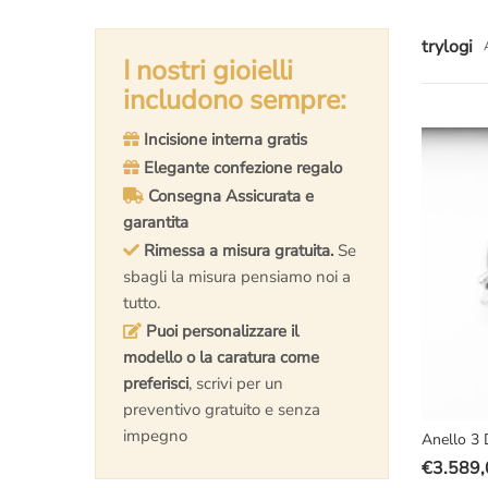
trylogi
I nostri gioielli
includono sempre:
Incisione interna gratis
Elegante confezione regalo
Consegna Assicurata e
garantita
Rimessa a misura gratuita.
Se
sbagli la misura pensiamo noi a
tutto.
Puoi personalizzare il
modello o la caratura come
preferisci
, scrivi per un
preventivo gratuito e senza
impegno
Anello 3 
€
3.589,
Il
Il