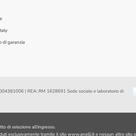
ne
taly
to di garanzia
VA: 16004381006 | REA: RM 1628691 Sede sociale e laboratorio di
itto di selezione all’ingresso.
nduti esclusivamente tramite il sito www.anelli.it e nessun altro sito o 