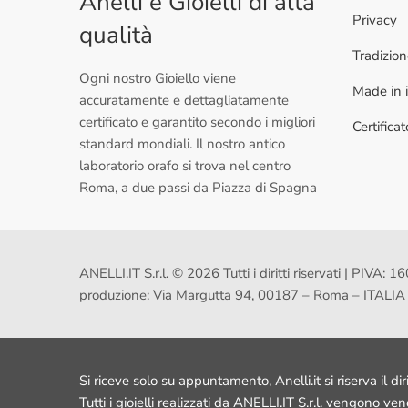
Anelli e Gioielli di alta
Privacy
qualità
Tradizio
Ogni nostro Gioiello viene
Made in i
accuratamente e dettagliatamente
certificato e garantito secondo i migliori
Certifica
standard mondiali. Il nostro antico
laboratorio orafo si trova nel centro
Roma, a due passi da Piazza di Spagna
ANELLI.IT S.r.l. © 2026 Tutti i diritti riservati | PI
produzione: Via Margutta 94, 00187 – Roma – ITALIA
Si riceve solo su appuntamento, Anelli.it si riserva il dir
Tutti i gioielli realizzati da ANELLI.IT S.r.l. vengono ve