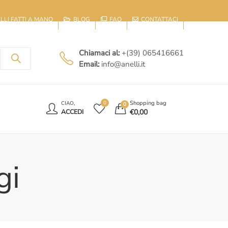
IELLI FATTI A MANO
BLOG
FAQ
CONTATTACI
Chiamaci al:
+(39) 065416661
Email:
info@anelli.it
E
Shopping bag
0
CIAO,
0
€
0,00
ACCEDI
gi