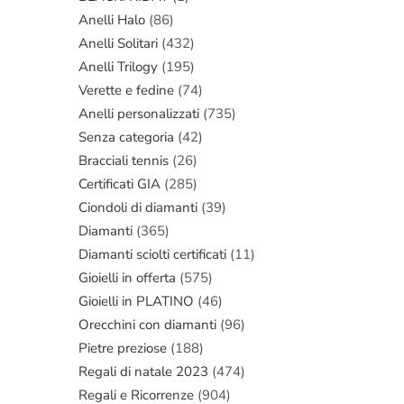
Anelli Halo
(86)
Anelli Solitari
(432)
Anelli Trilogy
(195)
Verette e fedine
(74)
Anelli personalizzati
(735)
Senza categoria
(42)
Bracciali tennis
(26)
Certificati GIA
(285)
Ciondoli di diamanti
(39)
Diamanti
(365)
Diamanti sciolti certificati
(11)
Gioielli in offerta
(575)
Gioielli in PLATINO
(46)
Orecchini con diamanti
(96)
Pietre preziose
(188)
Regali di natale 2023
(474)
Regali e Ricorrenze
(904)