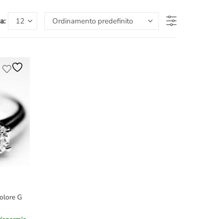
a:
colore G