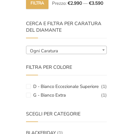
FILTRA
Prezzo:
€2.990
—
€3.590
Prezzo
Prezzo
Min
Max
CERCA E FILTRA PER CARATURA
DEL DIAMANTE
Ogni Caratura
FILTRA PER COLORE
D - Bianco Eccezionale Superiore
(1)
G - Bianco Extra
(1)
SCEGLI PER CATEGORIE
BLACKFRIDAY
(1)