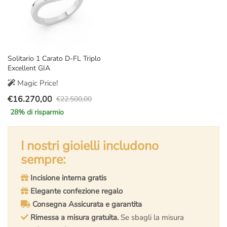
Solitario 1 Carato D-FL Triplo
Excellent GIA
Magic Price!
€
16.270,00
€
22.500,00
Il
Il
28
% di risparmio
prezzo
prezzo
originale
attuale
era:
è:
I nostri gioielli includono
€22.500,00.
€16.270,00.
sempre:
Incisione interna gratis
Elegante confezione regalo
Consegna Assicurata e garantita
Rimessa a misura gratuita.
Se sbagli la misura