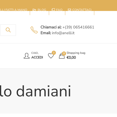
IELLI FATTI A MANO
BLOG
FAQ
CONTATTACI
Chiamaci al:
+(39) 065416661
Email:
info@anelli.it
E
Shopping bag
0
CIAO,
0
€
0,00
ACCEDI
lo damiani