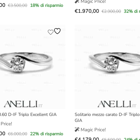
Magic Price!
00
€
3.500,00
18
% di risparmio
€
1.970,00
€
2.900,00
32
% di 
Il
Il
prezzo
prezzo
e
originale
attuale
era:
è:
00.
00.
€2.900,00.
€1.970,00.
0.60 D-IF Triplo Excellent GIA
Solitario mezzo carato D-IF Triplo
GIA
Price!
Magic Price!
00
€
6.000,00
22
% di risparmio
€
4.179,00
€
5.500,00
24
% di 