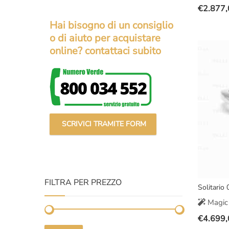
€
2.877,
Il
Il
Hai bisogno di un consiglio
prezzo
prezzo
o di aiuto per acquistare
original
attuale
online? contattaci subito
era:
è:
€3.500,
€2.877,
SCRIVICI TRAMITE FORM
FILTRA PER PREZZO
Solitario 
Magic 
€
4.699,
Il
Il