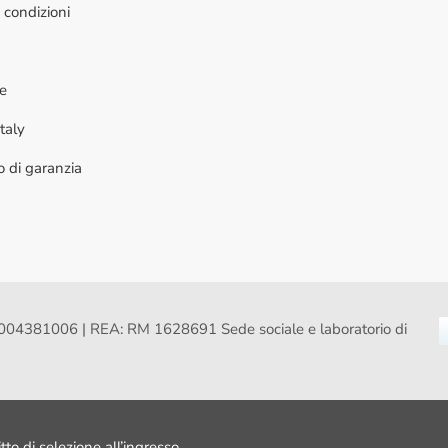
 condizioni
ne
taly
to di garanzia
VA: 16004381006 | REA: RM 1628691 Sede sociale e laboratorio di
itto di selezione all’ingresso.