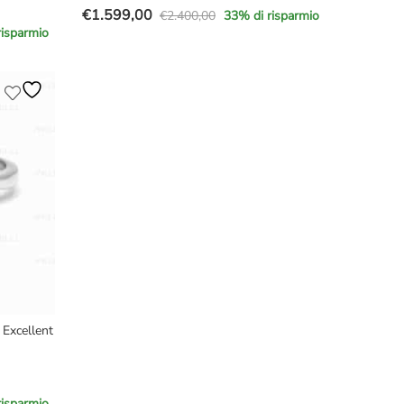
€
1.599,00
€
2.400,00
33
% di risparmio
Il
Il
risparmio
prezzo
prezzo
originale
attuale
era:
è:
€2.400,00.
€1.599,00.
 Excellent
risparmio