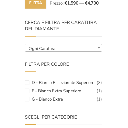
FILTRA
Prezzo:
€1.590
—
€4.700
prezzo
prezzo
Prezzo
Prezzo
original
attuale
Min
Max
era:
è:
CERCA E FILTRA PER CARATURA
€6.000,
€4.699,
DEL DIAMANTE
Ogni Caratura
FILTRA PER COLORE
D - Bianco Eccezionale Superiore
(3)
F - Bianco Extra Superiore
(1)
G - Bianco Extra
(1)
SCEGLI PER CATEGORIE