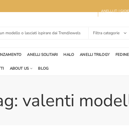
ANELLI.IT: I GIO
ANZAMENTO
ANELLI SOLITARI
HALO
ANELLI TRILOGY
FEDIN
TI
ABOUT US
BLOG
ag: valenti model