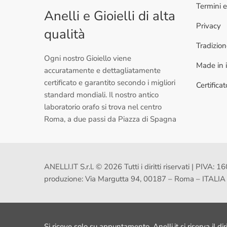
Termini e
Anelli e Gioielli di alta
Privacy
qualità
Tradizio
Ogni nostro Gioiello viene
Made in i
accuratamente e dettagliatamente
certificato e garantito secondo i migliori
Certifica
standard mondiali. Il nostro antico
laboratorio orafo si trova nel centro
Roma, a due passi da Piazza di Spagna
ANELLI.IT S.r.l. © 2026 Tutti i diritti riservati | PI
produzione: Via Margutta 94, 00187 – Roma – ITALIA
Si riceve solo su appuntamento, Anelli.it si riserva il dir