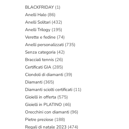
BLACKFRIDAY
(1)
Anelli Halo
(86)
Anelli Solitari
(432)
Anelli Trilogy
(195)
Verette e fedine
(74)
Anelli personalizzati
(735)
Senza categoria
(42)
Bracciali tennis
(26)
Certificati GIA
(285)
Ciondoli di diamanti
(39)
Diamanti
(365)
Diamanti sciolti certificati
(11)
Gioielli in offerta
(575)
Gioielli in PLATINO
(46)
Orecchini con diamanti
(96)
Pietre preziose
(188)
Regali di natale 2023
(474)