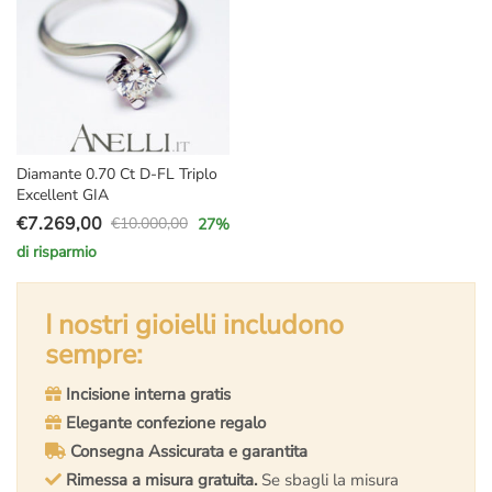
Diamante 0.70 Ct D-FL Triplo
Excellent GIA
€
7.269,00
€
10.000,00
27
%
Il
Il
di risparmio
prezzo
prezzo
originale
attuale
era:
è:
I nostri gioielli includono
€10.000,00.
€7.269,00.
sempre:
Incisione interna gratis
Elegante confezione regalo
Consegna Assicurata e garantita
Rimessa a misura gratuita.
Se sbagli la misura