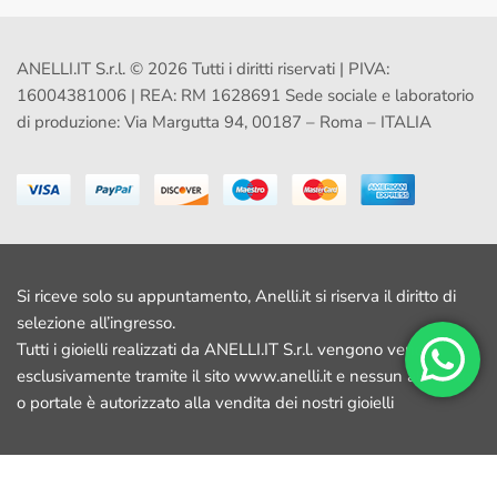
ANELLI.IT S.r.l. © 2026 Tutti i diritti riservati | PIVA:
16004381006 | REA: RM 1628691 Sede sociale e laboratorio
di produzione: Via Margutta 94, 00187 – Roma – ITALIA
Si riceve solo su appuntamento, Anelli.it si riserva il diritto di
selezione all’ingresso.
Tutti i gioielli realizzati da ANELLI.IT S.r.l. vengono venduti
esclusivamente tramite il sito www.anelli.it e nessun altro sito
o portale è autorizzato alla vendita dei nostri gioielli