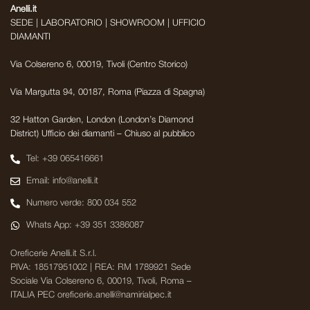
Anelli.it
SEDE | LABORATORIO | SHOWROOM | UFFICIO
DIAMANTI
Via Colsereno 6, 00019, Tivoli (Centro Storico)
Via Margutta 94, 00187, Roma (Piazza di Spagna)
32 Hatton Garden, London (London’s Diamond
District) Ufficio dei diamanti – Chiuso al pubblico
Tel: +39 065416661
Email: info@anelli.it
Numero verde: 800 034 552
Whats App: +39 351 3386087
Oreficerie Anelli.it S.r.l.
PIVA: 18517951002 | REA: RM 1789921 Sede
Sociale Via Colsereno 6, 00019, Tivoli, Roma –
ITALIA PEC oreficerie.anelli@namirialpec.it