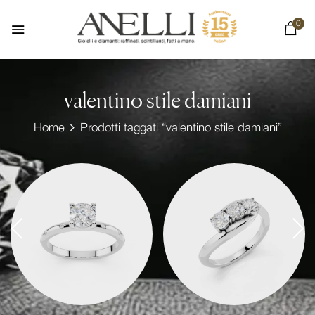
0
valentino stile damiani
Home
Prodotti taggati “valentino stile damiani”