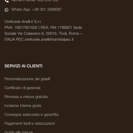
Numero verde: 800 034 552
Whats App: +39 351 3386087
Oreficerie Anelli.it S.r.l.
PIVA: 18517951002 | REA: RM 1789921 Sede
Sociale Via Colsereno 6, 00019, Tivoli, Roma –
ITALIA PEC oreficerie.anelli@namirialpec.it
SERVIZI AI CLIENTI
Personalizzazione dei gioielli
Certificato di garanzia
Rimessa a misura gratuita
Incisione interna gratis
Consegna assicurata e garantita
Pagamenti facili e rateizzazioni
Guida alle misure