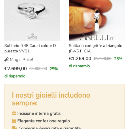
Solitario 0.48 Carati colore D
Solitario con griffe a triangolo
purezza VVS1
(F-VS1) GIA
€
1.269,00
€
1.700,00
25
%
Magic Price!
Il
Il
di risparmio
€
2.699,00
prezzo
prezzo
€
3.600,00
25
%
Il
Il
originale
attuale
di risparmio
prezzo
prezzo
era:
è:
originale
attuale
€1.700,00.
€1.269,00.
era:
è:
I nostri gioielli includono
€3.600,00.
€2.699,00.
sempre:
Incisione interna gratis
Elegante confezione regalo
Consegna Assicurata e garantita