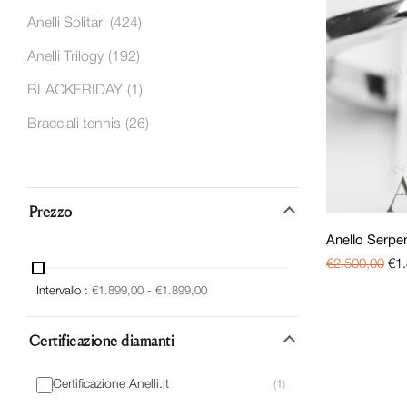
Anelli Solitari
(424)
Anelli Trilogy
(192)
BLACKFRIDAY
(1)
Bracciali tennis
(26)
Certificati GIA
(282)
Ciondoli di diamanti
(39)
Prezzo
Diamanti
(361)
Anello Serpen
Diamanti sciolti certificati
(10)
€
2.500,00
€
1
Gioielli in offerta
Intervallo :
€
1.899,00
(569)
-
€
1.899,00
Gioielli in PLATINO
(46)
Certificazione diamanti
Orecchini con diamanti
(96)
Certificazione Anelli.it
(1)
Pietre preziose
(183)