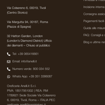
Rimessa a misur
Incisione interna
Via Colsereno 6, 00019, Tivoli
(Centro Storico)
Consegna assicu
Pagamenti facili 
Via Margutta 94, 00187, Roma
(Piazza di Spagna)
Guida alle misur
FAQ: Consigli e 
32 Hatton Garden, London
(London’s Diamond District) Ufficio
Blog e ultime n
dei diamanti – Chiuso al pubblico
Tel: +39 065416661
Email: info@anelli.it
Numero verde: 800 034 552
Whats App: +39 351 3386087
Oreficerie Anelli.it S.r.l.
PIVA: 18517951002 | REA: RM
1789921 Sede Sociale Via Colsereno
6, 00019, Tivoli, Roma – ITALIA PEC
oreficerie.anelli@namirialpec.it