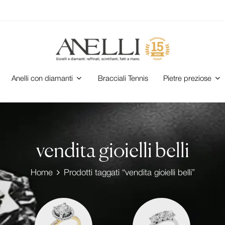
Anelli con diamanti
Bracciali Tennis
Pietre preziose
vendita gioielli belli
Home
Prodotti taggati “vendita gioielli belli”