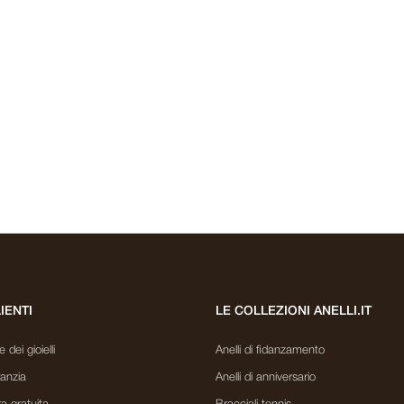
LIENTI
LE COLLEZIONI ANELLI.IT
dei gioielli
Anelli di fidanzamento
ranzia
Anelli di anniversario