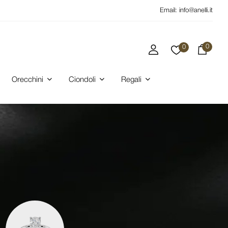
Email:
info@anelli.it
0
0
Orecchini
Ciondoli
Regali
BLAC