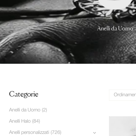
tegoria
Verette e fedine
Anelli da Uomo
Categorie
Ordinament
Anelli da Uomo
(2)
Anelli Halo
(84)
Anelli personalizzati
(726)