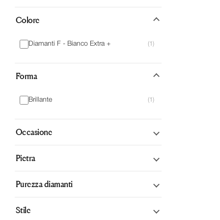
Regali di natale 2023
(471)
Colore
Regali e Ricorrenze
(890)
Diamanti F - Bianco Extra +
(1)
Senza categoria
(40)
Verette e fedine
(74)
Forma
Brillante
(1)
Occasione
Black Friday
Pietra
(1)
Fidanzamento
(1)
Diamanti
Purezza diamanti
(1)
Per la moglie
(1)
VS1 - Very Slightly Included 1
Stile
(1)