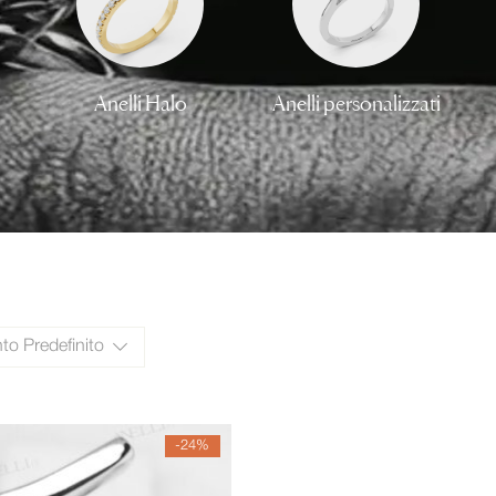
Anelli Halo
Anelli personalizzati
o Predefinito
-24%