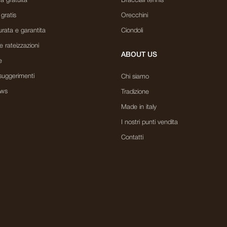
a gratuita
Bracciali tennis
 gratis
Orecchini
rata e garantita
Ciondoli
e rateizzazioni
ABOUT US
e
suggerimenti
Chi siamo
ews
Tradizione
Made in italy
I nostri punti vendita
Contatti