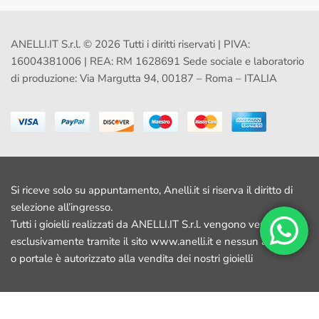
ANELLI.IT S.r.l. © 2026 Tutti i diritti riservati | PIVA:
16004381006 | REA: RM 1628691 Sede sociale e laboratorio
di produzione: Via Margutta 94, 00187 – Roma – ITALIA
Si riceve solo su appuntamento, Anelli.it si riserva il diritto di
selezione all’ingresso.
Tutti i gioielli realizzati da ANELLI.IT S.r.l. vengono venduti
esclusivamente tramite il sito www.anelli.it e nessun altro sito
o portale è autorizzato alla vendita dei nostri gioielli