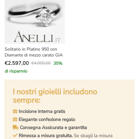
Solitario in Platino 950 con
Diamante di mezzo carato GIA
€
2.597,00
€
4.000,00
35
%
Il
Il
di risparmio
prezzo
prezzo
originale
attuale
era:
è:
I nostri gioielli includono
€4.000,00.
€2.597,00.
sempre:
Incisione interna gratis
Elegante confezione regalo
Consegna Assicurata e garantita
Rimessa a misura gratuita.
Se sbagli la misura