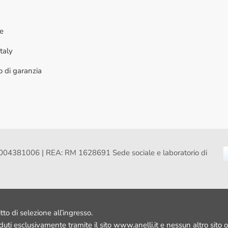
ne
taly
to di garanzia
VA: 16004381006 | REA: RM 1628691 Sede sociale e laboratorio di
itto di selezione all’ingresso.
nduti esclusivamente tramite il sito www.anelli.it e nessun altro sito o 