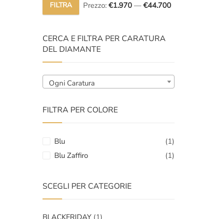
FILTRA
Prezzo:
€1.970
—
€44.700
Prezzo
Prezzo
Min
Max
CERCA E FILTRA PER CARATURA
DEL DIAMANTE
Ogni Caratura
FILTRA PER COLORE
Blu
(1)
Blu Zaffiro
(1)
SCEGLI PER CATEGORIE
BLACKFRIDAY
(1)