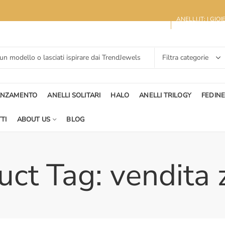
ANELLI.IT: I GIO
ANZAMENTO
ANELLI SOLITARI
HALO
ANELLI TRILOGY
FEDIN
TI
ABOUT US
BLOG
ct Tag: vendita z