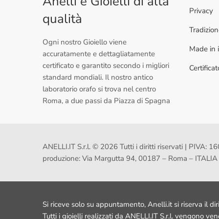
Anelli e Gioielli di alta
Privacy
qualità
Tradizio
Ogni nostro Gioiello viene
Made in i
accuratamente e dettagliatamente
certificato e garantito secondo i migliori
Certifica
standard mondiali. Il nostro antico
laboratorio orafo si trova nel centro
Roma, a due passi da Piazza di Spagna
ANELLI.IT S.r.l. © 2026 Tutti i diritti riservati | PI
produzione: Via Margutta 94, 00187 – Roma – ITALIA
Si riceve solo su appuntamento, Anelli.it si riserva il dir
Tutti i gioielli realizzati da ANELLI.IT S.r.l. vengono ve