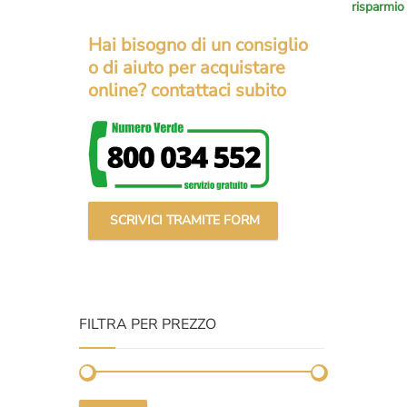
risparmio
prezzo
prezzo
original
attuale
Hai bisogno di un consiglio
era:
è:
o di aiuto per acquistare
€51.000
€44.700
online? contattaci subito
SCRIVICI TRAMITE FORM
FILTRA PER PREZZO