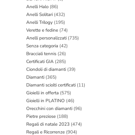
Anelli Halo
(86)
Anelli Solitari
(432)
Anelli Trilogy
(195)
Verette e fedine
(74)
Anelli personalizzati
(735)
Senza categoria
(42)
Bracciali tennis
(26)
Certificati GIA
(285)
Ciondoli di diamanti
(39)
Diamanti
(365)
Diamanti sciolti certificati
(11)
Gioielli in offerta
(575)
Gioielli in PLATINO
(46)
Orecchini con diamanti
(96)
Pietre preziose
(188)
Regali di natale 2023
(474)
Regali e Ricorrenze
(904)