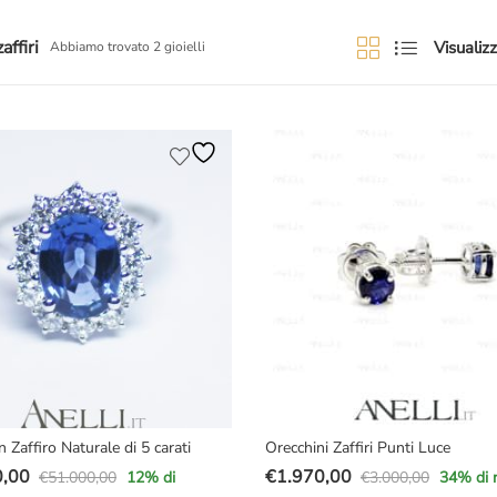
affiri
Visualizz
Abbiamo trovato 2 gioielli
 Zaffiro Naturale di 5 carati
Orecchini Zaffiri Punti Luce
0,00
€
1.970,00
€
51.000,00
€
3.000,00
12
% di
34
% di 
Il
Il