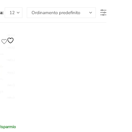
a:
risparmio