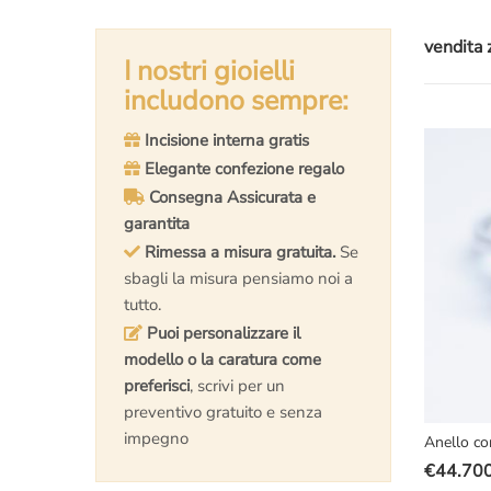
vendita z
I nostri gioielli
includono sempre:
Incisione interna gratis
Elegante confezione regalo
Consegna Assicurata e
garantita
Rimessa a misura gratuita.
Se
sbagli la misura pensiamo noi a
tutto.
Puoi personalizzare il
modello o la caratura come
preferisci
, scrivi per un
preventivo gratuito e senza
impegno
Anello con
€
44.70
Il
Il