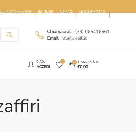
IELLI FATTI A MANO
BLOG
FAQ
CONTATTACI
Chiamaci al:
+(39) 065416661
Email:
info@anelli.it
E
Shopping bag
0
CIAO,
0
€
0,00
ACCEDI
affiri