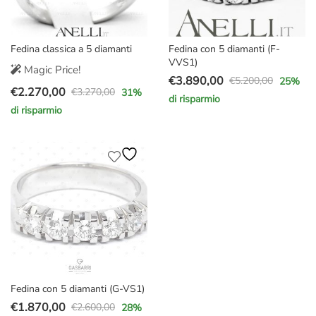
Fedina classica a 5 diamanti
Fedina con 5 diamanti (F-
VVS1)
Magic Price!
€
3.890,00
€
5.200,00
25
%
Il
Il
€
2.270,00
€
3.270,00
31
%
Il
Il
di risparmio
prezzo
prezzo
di risparmio
prezzo
prezzo
originale
attuale
originale
attuale
era:
è:
era:
è:
€5.200,00.
€3.890,00.
€3.270,00.
€2.270,00.
Fedina con 5 diamanti (G-VS1)
€
1.870,00
€
2.600,00
28
%
Il
Il