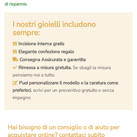
di risparmio
prezzo
prezzo
originale
attuale
era:
è:
I nostri gioielli includono
€2.600,00.
€1.870,00.
sempre:
Incisione interna gratis
Elegante confezione regalo
Consegna Assicurata e garantita
Rimessa a misura gratuita.
Se sbagli la misura
pensiamo noi a tutto.
Puoi personalizzare il modello o la caratura come
preferisci
, scrivi per un preventivo gratuito e senza
impegno
Hai bisogno di un consiglio o di aiuto per
acquistare online? contattaci subito