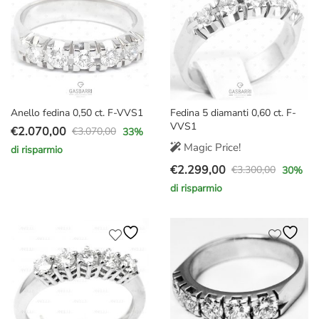
Anello fedina 0,50 ct. F-VVS1
Fedina 5 diamanti 0,60 ct. F-
VVS1
€
2.070,00
€
3.070,00
33
%
Il
Il
Magic Price!
di risparmio
prezzo
prezzo
€
2.299,00
€
3.300,00
30
%
originale
attuale
Il
Il
di risparmio
era:
è:
prezzo
prezzo
€3.070,00.
€2.070,00.
originale
attuale
era:
è:
€3.300,00.
€2.299,00.