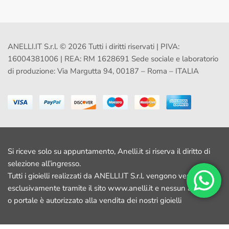
ANELLI.IT S.r.l. © 2026 Tutti i diritti riservati | PIVA:
16004381006 | REA: RM 1628691 Sede sociale e laboratorio
di produzione: Via Margutta 94, 00187 – Roma – ITALIA
Si riceve solo su appuntamento, Anelli.it si riserva il diritto di
selezione all’ingresso.
Tutti i gioielli realizzati da ANELLI.IT S.r.l. vengono venduti
esclusivamente tramite il sito www.anelli.it e nessun altro sito
o portale è autorizzato alla vendita dei nostri gioielli