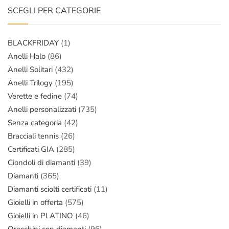
SCEGLI PER CATEGORIE
BLACKFRIDAY
(1)
Anelli Halo
(86)
Anelli Solitari
(432)
Anelli Trilogy
(195)
Verette e fedine
(74)
Anelli personalizzati
(735)
Senza categoria
(42)
Bracciali tennis
(26)
Certificati GIA
(285)
Ciondoli di diamanti
(39)
Diamanti
(365)
Diamanti sciolti certificati
(11)
Gioielli in offerta
(575)
Gioielli in PLATINO
(46)
Orecchini con diamanti
(96)