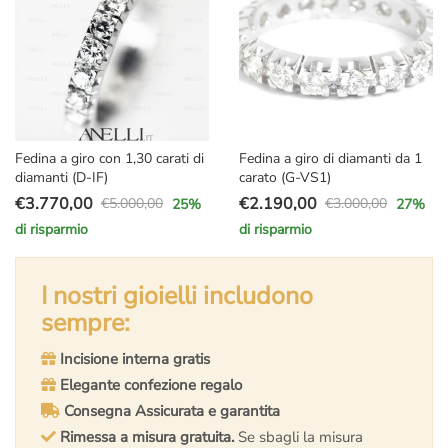
Fedina a giro con 1,30 carati di
Fedina a giro di diamanti da 1
diamanti (D-IF)
carato (G-VS1)
€
3.770,00
€
2.190,00
€
5.000,00
€
3.000,00
25
%
27
%
Il
Il
Il
Il
di risparmio
di risparmio
prezzo
prezzo
prezzo
prezzo
originale
attuale
originale
attuale
era:
è:
I nostri gioielli includono
era:
è:
€5.000,00.
€3.770,00.
€3.000,00.
€2.190,00.
sempre:
Incisione interna gratis
Elegante confezione regalo
Consegna Assicurata e garantita
Rimessa a misura gratuita.
Se sbagli la misura