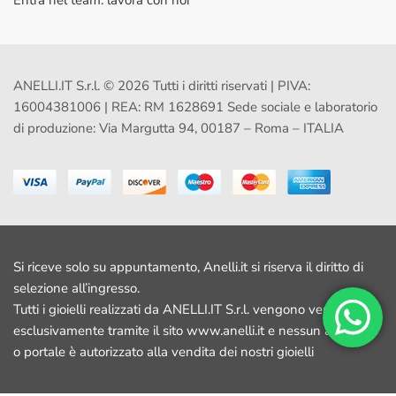
Entra nel team: lavora con noi
ANELLI.IT S.r.l. © 2026 Tutti i diritti riservati | PIVA:
16004381006 | REA: RM 1628691 Sede sociale e laboratorio
di produzione: Via Margutta 94, 00187 – Roma – ITALIA
Si riceve solo su appuntamento, Anelli.it si riserva il diritto di
selezione all’ingresso.
Tutti i gioielli realizzati da ANELLI.IT S.r.l. vengono venduti
esclusivamente tramite il sito www.anelli.it e nessun altro sito
o portale è autorizzato alla vendita dei nostri gioielli