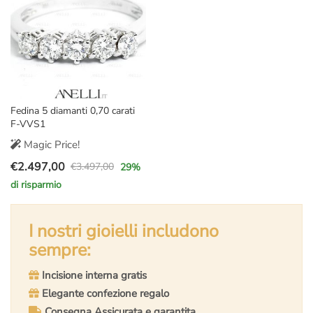
Fedina 5 diamanti 0,70 carati
F-VVS1
Magic Price!
€
2.497,00
€
3.497,00
29
%
Il
Il
di risparmio
prezzo
prezzo
originale
attuale
era:
è:
I nostri gioielli includono
€3.497,00.
€2.497,00.
sempre:
Incisione interna gratis
Elegante confezione regalo
Consegna Assicurata e garantita