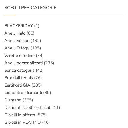
SCEGLI PER CATEGORIE
BLACKFRIDAY
(1)
Anelli Halo
(86)
Anelli Solitari
(432)
Anelli Trilogy
(195)
Verette e fedine
(74)
Anelli personalizzati
(735)
Senza categoria
(42)
Bracciali tennis
(26)
Certificati GIA
(285)
Ciondoli di diamanti
(39)
Diamanti
(365)
Diamanti sciolti certificati
(11)
Gioielli in offerta
(575)
Gioielli in PLATINO
(46)