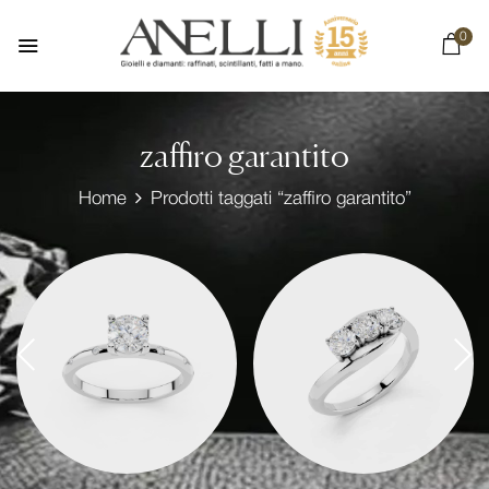
0
zaffiro garantito
Home
Prodotti taggati “zaffiro garantito”