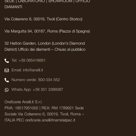
SEDE | LABORATORIO | SHOWROOM | UFFICIO
DIAMANTI
Via Colsereno 6, 00019, Tivoli (Centro Storico)
Via Margutta 94, 00187, Roma (Piazza di Spagna)
32 Hatton Garden, London (London’s Diamond
District) Ufficio dei diamanti – Chiuso al pubblico
Tel: +39 065416661
Email: info@anelli.it
Numero verde: 800 034 552
Whats App: +39 351 3386087
Oreficerie Anelli.it S.r.l.
PIVA: 18517951002 | REA: RM 1789921 Sede
Sociale Via Colsereno 6, 00019, Tivoli, Roma –
ITALIA PEC oreficerie.anelli@namirialpec.it