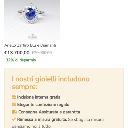
Anello Zaffiro Blu e Diamanti
€
13.700,00
€
20.000,00
Il
Il
32
% di risparmio
prezzo
prezzo
originale
attuale
era:
è:
I nostri gioielli includono
€20.000,00.
€13.700,00.
sempre:
Incisione interna gratis
Elegante confezione regalo
Consegna Assicurata e garantita
Rimessa a misura gratuita.
Se sbagli la misura
pensiamo noi a tutto.