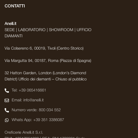
CONTATTI
Anelli.it
SEDE | LABORATORIO | SHOWROOM | UFFICIO
DIAMANTI
Via Colsereno 6, 00019, Tivoli (Centro Storico)
Via Margutta 94, 00187, Roma (Piazza di Spagna)
32 Hatton Garden, London (London’s Diamond
District) Ufficio dei diamanti – Chiuso al pubblico
Tel: +39 065416661
Email: info@anelli.it
Numero verde: 800 034 552
Whats App: +39 351 3386087
Oreficerie Anelli.it S.r.l.