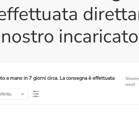
effettuata dirett
nostro incaricato
o a mano in 7 giorni circa. La consegna è effettuata
Showing
result