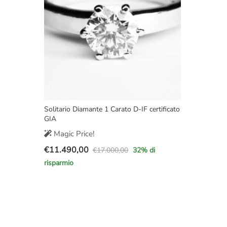
Solitario Diamante 1 Carato D-IF certificato
GIA
Magic Price!
€
11.490,00
€
17.000,00
32
% di
Il
Il
risparmio
prezzo
prezzo
originale
attuale
era:
è:
€17.000,00.
€11.490,00.