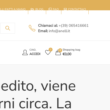
IELLI FATTI A MANO
BLOG
FAQ
CONTATTACI
Chiamaci al:
+(39) 065416661
Email:
info@anelli.it
E
Shopping bag
0
CIAO,
0
€
0,00
ACCEDI
edito, viene
ni circa. La