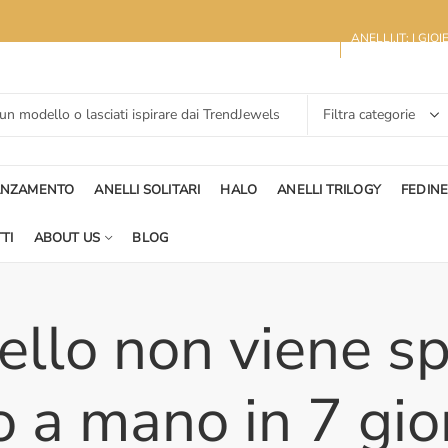
ANELLI.IT: I GIO
ANZAMENTO
ANELLI SOLITARI
HALO
ANELLI TRILOGY
FEDIN
TI
ABOUT US
BLOG
ello non viene sp
a mano in 7 gior