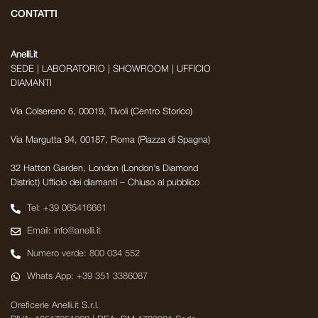
CONTATTI
Anelli.it
SEDE | LABORATORIO | SHOWROOM | UFFICIO
DIAMANTI
Via Colsereno 6, 00019, Tivoli (Centro Storico)
Via Margutta 94, 00187, Roma (Piazza di Spagna)
32 Hatton Garden, London (London’s Diamond
District) Ufficio dei diamanti – Chiuso al pubblico
Tel: +39 065416661
Email: info@anelli.it
Numero verde: 800 034 552
Whats App: +39 351 3386087
Oreficerie Anelli.it S.r.l.