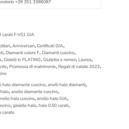
oratorio +39 351 3386087
contattarci prima dell’acquisto per scegliere la pietra
tita
 non ti piace
0 carati F-VS1 GIA
devono essere richieste prima dell’ordine)
sbagli
litari
,
Anniversari
,
Certificati GIA
,
ti
,
Diamanti colore F
,
Diamanti cuscino
,
a inclusa.
a
,
Gioielli in PLATINO
,
Giulietta e romeo
,
Laurea
,
cite
,
Promessa di matrimonio
,
Regali di natale 2023
,
tino
nica prenota una visita nel nostro
laboratorio orafo di
li halo diamante cuscino
,
anelli halo diamanti
,
zione del tuo anello; potrai filmare e fotografare i
 halo
,
anello diamante cuscino
,
nello halo cuscino
,
anello halo GIA
,
azione o per variare questo modello di
anello
a tuo
uscino
,
gioiello halo
,
halo 0.50 carati
,
t
oppure chiama il nostro laboratorio al
 carato