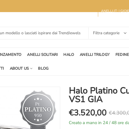
ANELLI.IT: I GIO
ANZAMENTO
ANELLI SOLITARI
HALO
ANELLI TRILOGY
FEDIN
TI
ABOUT US
BLOG
Halo Platino Cu
VS1 GIA
€
3.520,00
€
4.300,
Il
Il
Creato a mano in 24 / 48 ore da