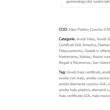
gemmologo del nostro lab
– Elegante
confezione regalo
– Certificato GIA America (Puoi 
GIA America che preferisci..)
– Spedizione assicurata e garan
– Diritto di recesso se il gioiello
COD:
Halo Platino Cuscino 0.5
– Fotografie della lavorazione
(
– Rimessa a misura gratis se la 
Categorie:
Anelli Halo
,
Anelli So
– Assistenza gratuita a vita
Certificati GIA America
,
Diaman
– Regolare fattura di acquisto iv
Fidanzamento
,
Gioielli in offert
Matrimonio
,
Natale
,
Nuove nas
Lavorazione in diretta:
Regali e Ricorrenze
,
San Valen
Se vuoi provare un’esperienza u
Tag:
Anelli halo certificati
,
anel
Roma
e vedi dal vivo la realizza
anello con halo
,
anello cuscino
Maestri orafi a lavoro.
anello diamante cuscino GIA
,
a
Per ogni altro genere di inform
anello halo platino
,
diamanti c
piacimento scrivi a
info@anelli.i
halo certificato GIA
,
halo mezzo
numero
065416661