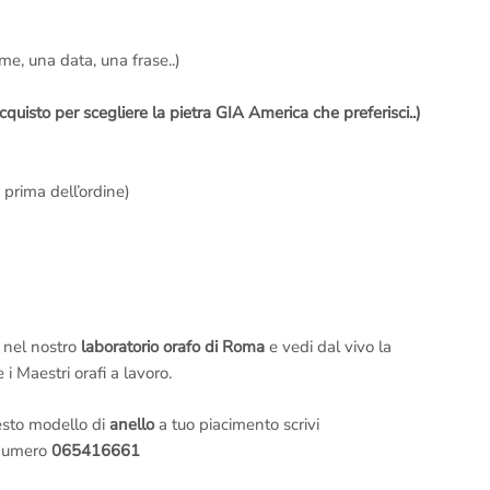
ome, una data, una frase..)
cquisto per scegliere la pietra GIA America che preferisci..)
 prima dell’ordine)
a nel nostro
laboratorio orafo di Roma
e vedi dal vivo la
 i Maestri orafi a lavoro.
esto modello di
anello
a tuo piacimento scrivi
 numero
065416661