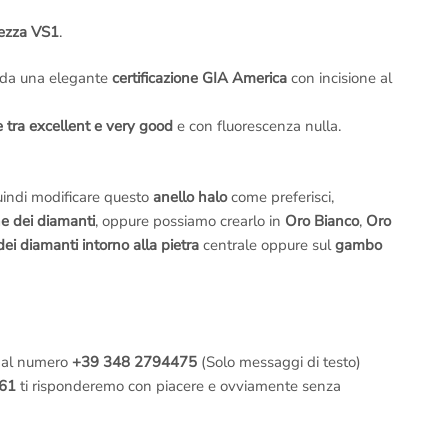
rezza VS1
.
da una elegante
certificazione GIA America
con incisione al
tra excellent e very good
e con fluorescenza nulla.
uindi modificare questo
anello halo
come preferisci,
he dei diamanti
, oppure possiamo crearlo in
Oro Bianco
,
Oro
ei diamanti intorno alla pietra
centrale oppure sul
gambo
 al numero
+39 348 2794475
(Solo messaggi di testo)
61
ti risponderemo con piacere e ovviamente senza