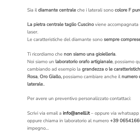
Sia il
diamante centrale
che i laterali sono
colore F pu
La pietra centrale taglio Cuscino
viene accompagnata 
laser.
Le caratteristiche del diamante sono
sempre comprese 
Ti ricordiamo che
non siamo una gioielleria
.
Noi siamo un
laboratorio orafo artigianale
, possiamo q
cambiando ad esempio la
grandezza o le caratteristic
Rosa
,
Oro Giallo,
possiamo cambiare anche il
numero d
laterale
..
Per avere un preventivo personalizzato contattaci:
Scrivi via email a
info@anelli.it
– oppure via whatsapp
oppure chiama in laboratorio al numero
+39 0654166
impegno…