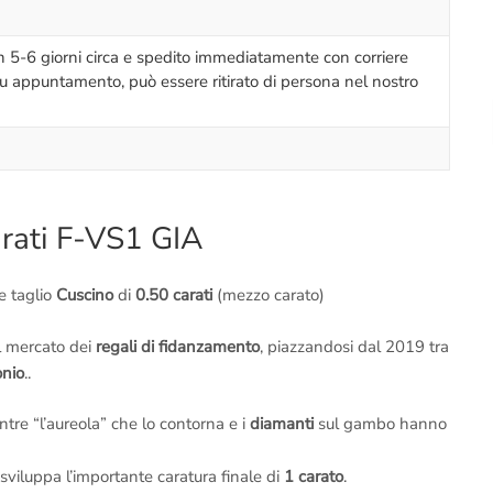
in 5-6 giorni circa e spedito immediatamente con corriere
su appuntamento, può essere ritirato di persona nel nostro
arati F-VS1 GIA
e taglio
Cuscino
di
0.50 carati
(mezzo carato)
l mercato dei
regali di fidanzamento
, piazzandosi dal 2019 tra
onio
..
ntre “l’aureola” che lo contorna e i
diamanti
sul gambo hanno
 sviluppa l’importante caratura finale di
1 carato
.