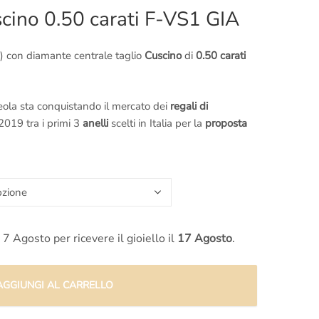
cino 0.50 carati F-VS1 GIA
) con diamante centrale taglio
Cuscino
di
0.50 carati
ola sta conquistando il mercato dei
regali di
2019 tra i primi 3
anelli
scelti in Italia per la
proposta
cino
è di
0.50 carati
, mentre “l’aureola” che lo contorna
a caratura totale di
0.50 carati
.
e
e i
diamanti laterali
si sviluppa l’importante caratura
 7 Agosto per ricevere il gioiello il
17 Agosto
.
terali sono
colore F purezza VS1
.
AGGIUNGI AL CARRELLO
o
viene accompagnata da una elegante
certificazione
ser.