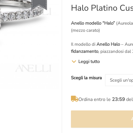
prezzo
prezzo
Halo Platino Cus
originale
attuale
Anello modello “Halo”
(Aureola
era:
è:
(mezzo carato)
€4.300,00.
€3.520,00.
Il modello di
Anello Halo
– Aure
fidanzamento
, piazzandosi dal 
di Matrimonio
..
Leggi tutto
Il
diamante centrale taglio Cus
Scegli la misura
e i
diamanti
sul gambo hanno un
Sommando il
diamante central
finale di
1 carato
.
Ordina entro le
23:59
del
Sia il
diamante centrale
che i la
La pietra centrale taglio Cuscin
GIA America
con incisione al la