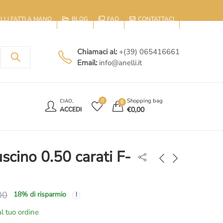
IELLI FATTI A MANO
BLOG
FAQ
CONTATTACI
Chiamaci al:
+(39) 065416661
Email:
info@anelli.it
E
Shopping bag
0
CIAO,
0
€
0,00
ACCEDI
scino 0.50 carati F-
00
18
% di risparmio
l tuo ordine