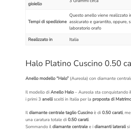
3 Grammi circa
gioiello
Questo anello viene realizzato 
Tempi di spedizione
assicurato e garantito, oppure, 
laboratorio orafo
Realizzato in
Italia
Halo Platino Cuscino 0.50 c
Anello modello “Halo”
(Aureola) con diamante central
Il modello di
Anello Halo
– Aureola sta conquistando i
i primi 3
anelli
scelti in Italia per la
proposta di Matrim
Il
diamante centrale taglio Cuscino
è di
0.50 carati
, me
una caratura totale di
0.50 carati
.
Sommando il
diamante centrale
e i
diamanti laterali
si