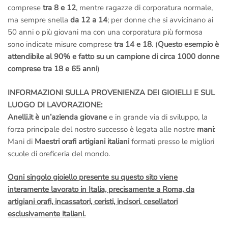
comprese
tra 8 e 12
, mentre ragazze di corporatura normale,
ma sempre snella
da 12 a 14
; per donne che si avvicinano ai
50 anni o più giovani ma con una corporatura più formosa
sono indicate misure comprese
tra 14 e 18
. (
Questo esempio è
attendibile al 90% e fatto su un campione di circa 1000 donne
comprese tra 18 e 65 anni
)
INFORMAZIONI SULLA PROVENIENZA DEI GIOIELLI E SUL
LUOGO DI LAVORAZIONE:
Anelli.it è un’azienda giovane
e in grande via di sviluppo, la
forza principale del nostro successo è legata alle nostre
mani
:
Mani di
Maestri orafi artigiani italiani
formati presso le migliori
scuole di oreficeria del mondo.
Ogni singolo gioiello presente su questo sito viene
interamente lavorato in Italia, precisamente a Roma, da
artigiani orafi, incassatori, ceristi, incisori, cesellatori
esclusivamente italiani.