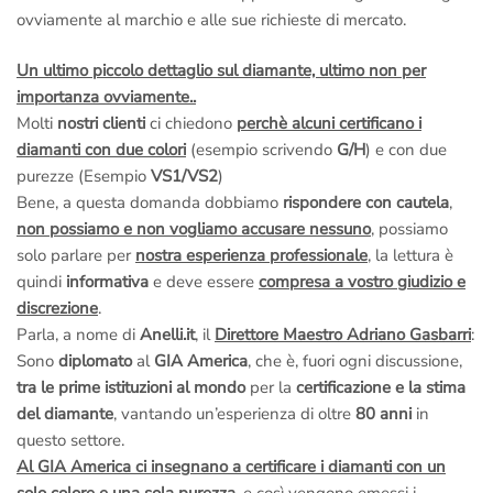
ovviamente al marchio e alle sue richieste di mercato.
Un ultimo piccolo dettaglio sul diamante, ultimo non per
importanza ovviamente..
Molti
nostri clienti
ci chiedono
perchè alcuni certificano i
diamanti con due colori
(esempio scrivendo
G/H
) e con due
purezze (Esempio
VS1/VS2
)
Bene, a questa domanda dobbiamo
rispondere con cautela
,
non possiamo e non vogliamo accusare nessuno
, possiamo
solo parlare per
nostra esperienza professionale
, la lettura è
quindi
informativa
e deve essere
compresa a vostro giudizio e
discrezione
.
Parla, a nome di
Anelli.it
, il
Direttore Maestro Adriano Gasbarri
:
Sono
diplomato
al
GIA America
, che è, fuori ogni discussione,
tra le prime istituzioni al mondo
per la
certificazione e la stima
del diamante
, vantando un’esperienza di oltre
80 anni
in
questo settore.
Al GIA America ci insegnano a certificare i diamanti con un