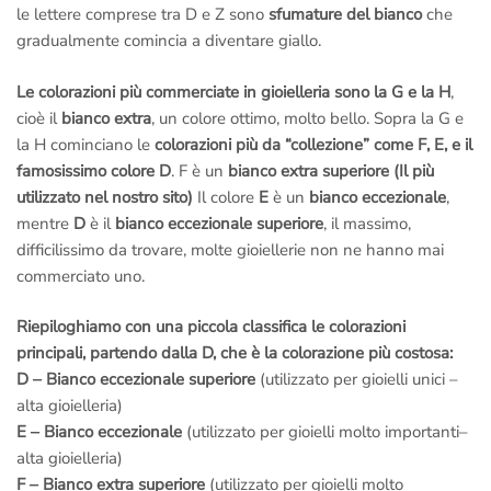
le lettere comprese tra D e Z sono
sfumature del bianco
che
gradualmente comincia a diventare giallo.
Le colorazioni più commerciate in gioielleria sono la G e la H
,
cioè il
bianco extra
, un colore ottimo, molto bello. Sopra la G e
la H cominciano le
colorazioni più da “collezione” come F, E, e il
famosissimo colore D
. F è un
bianco extra superiore (Il più
utilizzato nel nostro sito)
Il colore
E
è un
bianco eccezionale
,
mentre
D
è il
bianco eccezionale superiore
, il massimo,
difficilissimo da trovare, molte gioiellerie non ne hanno mai
commerciato uno.
Riepiloghiamo con una piccola classifica le colorazioni
principali, partendo dalla D, che è la colorazione più costosa:
D – Bianco eccezionale superiore
(utilizzato per gioielli unici –
alta gioielleria)
E – Bianco eccezionale
(utilizzato per gioielli molto importanti–
alta gioielleria)
F – Bianco extra superiore
(utilizzato per gioielli molto