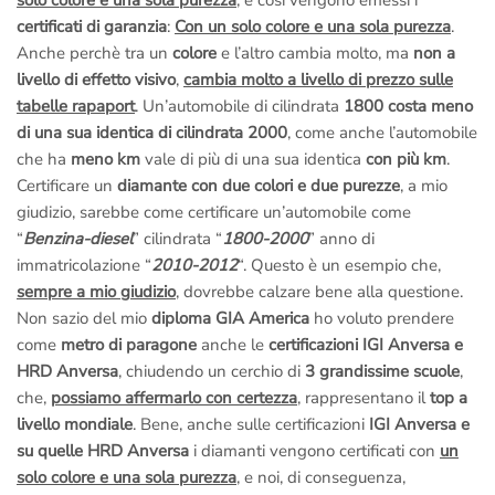
solo colore e una sola purezza
, e così vengono emessi i
certificati di garanzia
:
Con un solo colore e una sola purezza
.
Anche perchè tra un
colore
e l’altro cambia molto, ma
non a
livello di effetto visivo
,
cambia molto a livello di prezzo sulle
tabelle rapaport
. Un’automobile di cilindrata
1800 costa meno
di una sua identica di cilindrata 2000
, come anche l’automobile
che ha
meno km
vale di più di una sua identica
con più km
.
Certificare un
diamante con due colori e due purezze
, a mio
giudizio, sarebbe come certificare un’automobile come
“
Benzina-diesel
” cilindrata “
1800-2000
” anno di
immatricolazione “
2010-2012
“. Questo è un esempio che,
sempre a mio giudizio
, dovrebbe calzare bene alla questione.
Non sazio del mio
diploma GIA America
ho voluto prendere
come
metro di paragone
anche le
certificazioni IGI Anversa e
HRD Anversa
, chiudendo un cerchio di
3 grandissime scuole
,
che,
possiamo affermarlo con certezza
, rappresentano il
top a
livello mondiale
. Bene, anche sulle certificazioni
IGI Anversa e
su quelle HRD Anversa
i diamanti vengono certificati con
un
solo colore e una sola purezza
, e noi, di conseguenza,