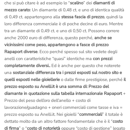
che si può citare è ad esempio lo “
scalino
” dei
diamanti di
mezzo carato
: Un diamante di 0,48 ct. e uno di identica qualità
di 0,49 ct. appartengono alla
stessa fascia di prezzo
, quindi la
loro differenza commerciale è di poche decine di euro. Mentre
tra un diamante di 0,49 ct. e uno di 0,50 ct. Possono correre
anche 2000 euro di differenza, questo perché,
anche se
vicinissimi come peso, appartengono a fasce di prezzo
Rapaport diverse
. Ecco perché spesso sul sito vedete degli
anelli con caratteristiche “quasi” identiche ma
con prezzi
completamente diversi..
Ed è anche per questo che noterete
una
sostanziale differenza tra i prezzi esposti sul nostro sito e
quelli esposti nelle gioiellerie
o dalle firme prestigiose, perché
il
prezzo esposto su Anelli.it è una somma di:
Prezzo del
diamante in quotazione sulla tabella internazionale Rapaport
+
Prezzo del peso dell’oro dell’anello + costo di
lavorazione/guadagno + oneri commerciali come tasse e iva =
prezzo esposto su Anelli.it. Nei gioielli “
commerciali
” il totale è
dettato molto da un altro fattore fondamentale che è il “
costo
di firma
” o “
costo di notorietà
oppure “costo di gestione” legato