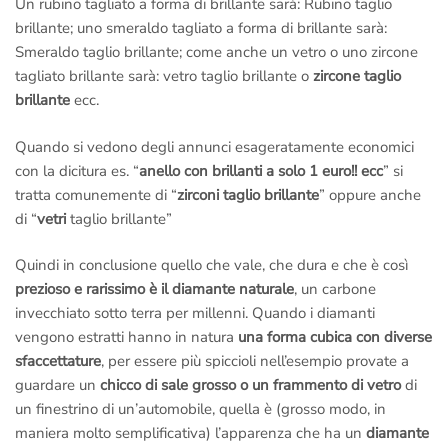
Un rubino tagliato a forma di brillante sarà: Rubino taglio
brillante; uno smeraldo tagliato a forma di brillante sarà:
Smeraldo taglio brillante; come anche un vetro o uno zircone
tagliato brillante sarà: vetro taglio brillante o
zircone taglio
brillante
ecc.
Quando si vedono degli annunci esageratamente economici
con la dicitura es. “
anello con brillanti a solo 1 euro!! ecc
” si
tratta comunemente di “
zirconi taglio brillante
” oppure anche
di “
vetri
taglio brillante”
Quindi in conclusione quello che vale, che dura e che è così
prezioso e rarissimo è il diamante naturale
, un carbone
invecchiato sotto terra per millenni. Quando i diamanti
vengono estratti hanno in natura
una forma cubica con diverse
sfaccettature
, per essere più spiccioli nell’esempio provate a
guardare un
chicco di sale grosso o un frammento di vetro
di
un finestrino di un’automobile, quella è (grosso modo, in
maniera molto semplificativa) l’apparenza che ha un
diamante