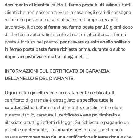
documento di identità
valido. Il
fermo posta è utilissimo
a tutti i
clienti che non possono trovarsi a casa negli orari di consegna
o che non possono ricevere il pacco nel proprio recapito
lavorativo. Il pacco
si ferma nel fermo posta per 10 giorni
dopo
di che torna automaticamente al nostro laboratorio. Il fermo
posta è incluso nel prezzo,
per ricevere questo anello solitario
in fermo posta basta farne richiesta prima, durante o subito
dopo l’acquisto via e-mail a info@anelli.it
INFORMAZIONI SUL CERTIFICATO DI GARANZIA
DELL’ANELLO E DEL DIAMANTE:
Ogni nostro gioiello viene accuratamente certificato
. Il
certificato di garanzia è dettagliato e
specifica tutte le
caratteristiche
dell’oro e del diamante, specificando colore,
purezza, taglio, caratura. Il
certificato viene poi timbrato
e
rilasciato a tutti gli effetti di legge. Su richiesta, e pagando un
piccolo supplemento, il
diamante
presente sull’anello può
essere
accompagnato da una certificazione internazionale
che