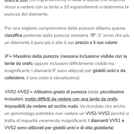
riesce a vedere con la lente a 10 ingrandimenti si determina la
purezza del diamante.
Per una migliore comprensione delle purezze stiliamo questa
classifica
partendo dalla purezza massima “
IF
”. E’ ovvio che più
un diamante è puro più è alto il suo
prezzo e il suo valore
:
IF
= Massimo della purezza
(
nessuna inclusione visibile con la
lente da orafo
, oppure inclusioni difficilmente visibili ma
insignificanti. I diamanti IF sono utilizzati per
gioielli unici e da
collezione
, il loro costo è elevatissimo)
VVS1-VVS2
= Altissimo grado di purezza
(delle
piccolissime
inclusioni
,
molto difficili da vedere con una lente da orafo
,
impossibili da vedere ad occhio nudo
. Va ricordato che anche
un gemmologo potrebbe non vedere un
VVS1-VVS2
perché si
tratta di impurità veramente insignificanti.
I diamanti VVS1 e
VVS2 sono utilizzati per gioielli unici e di alta gioielleria
)