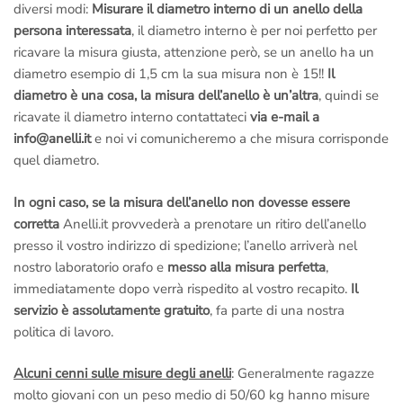
diversi modi:
Misurare il diametro interno di un anello della
persona interessata
, il diametro interno è per noi perfetto per
ricavare la misura giusta, attenzione però, se un anello ha un
diametro esempio di 1,5 cm la sua misura non è 15!!
Il
diametro è una cosa, la misura dell’anello è un’altra
, quindi se
ricavate il diametro interno contattateci
via e-mail a
info@anelli.it
e noi vi comunicheremo a che misura corrisponde
quel diametro.
In ogni caso, se la misura dell’anello non dovesse essere
corretta
Anelli.it provvederà a prenotare un ritiro dell’anello
presso il vostro indirizzo di spedizione; l’anello arriverà nel
nostro laboratorio orafo e
messo alla misura perfetta
,
immediatamente dopo verrà rispedito al vostro recapito.
Il
servizio è assolutamente gratuito
, fa parte di una nostra
politica di lavoro.
Alcuni cenni sulle misure degli anelli
: Generalmente ragazze
molto giovani con un peso medio di 50/60 kg hanno misure