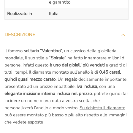
e garantito
Realizzato in
Italia
DESCRIZIONE
Il famoso
solitario “Valentino”
, un classico della gioielleria
mondiale, il suo stile a “
Spirale
” ha fatto innamorare milioni di
persone, infatti questo
è uno dei gioielli più venduti
e graditi di
tutti i tempi. Il diamante montato sull’anello è di
0.45 carati,
quindi quasi mezzo carato
. Un
regalo
decisamente importante,
presentato ad un prezzo imbattibile,
iva inclusa
, con una
elegante incisione interna inclusa nel prezzo
, potrete quindi far
incidere un nome o una data a vostra scelta, che
personalizzerà l’anello a modo vostro.
Su richiesta il diamante
può essere montato più basso o più alto rispetto alle immagini
che vedete esposte