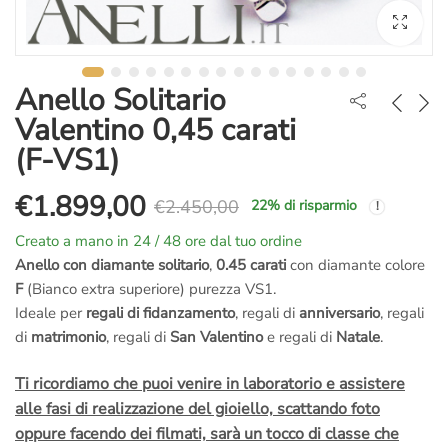
Anello Solitario
Valentino 0,45 carati
(F-VS1)
€
1.899,00
€
2.450,00
22
% di risparmio
Il
Il
Creato a mano in 24 / 48 ore dal tuo ordine
prezzo
prezzo
Anello con diamante solitario
,
0.45 carati
con diamante colore
F
(Bianco extra superiore) purezza VS1.
originale
attuale
Ideale per
regali di fidanzamento
, regali di
anniversario
, regali
di
matrimonio
, regali di
San Valentino
e regali di
Natale
.
era:
è:
Ti ricordiamo che puoi venire in laboratorio e assistere
€2.450,00.
€1.899,00.
alle fasi di realizzazione del gioiello, scattando foto
oppure facendo dei filmati, sarà un tocco di classe che