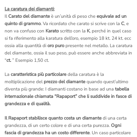
La caratura dei diamanti:
Il
Carato del diamante
è un’unità di peso che
equivale ad un
quinto di grammo
. Va ricordato che carato si scrive con la
C
, e
non va confuso con
Karato
scritto con la
K
, perché in quel caso
si fa riferimento alla karatura dell’oro, esempio 18 kt. 24 kt. ecc
ossia alla quantità di
oro puro
presente nel metallo. La caratura
del diamante, ossia il suo peso, può essere anche abbreviata in
“
ct.
” Esempio 1,50 ct.
La
caratteristica più particolare
della caratura è la
moltiplicazione del
prezzo del diamante
quando quest’ultimo
diventa più grande: I diamanti costano in base ad una
tabella
internazionale chiamata “Rapaport” che li suddivide in fasce di
grandezza e di qualità.
Il Rapaport stabilisce quanto costa un diamante
di una certa
grandezza, di un certo colore e di una certa purezza.
Ogni
fascia di grandezza ha un costo differente
. Un caso particolare