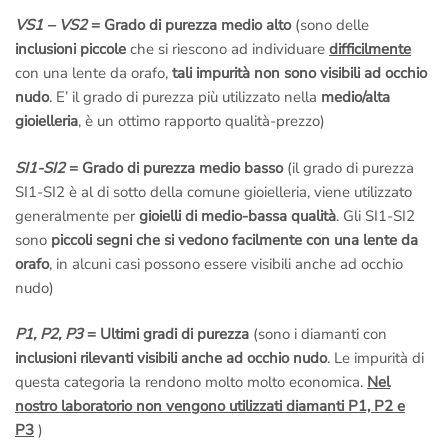
VS1 – VS2
= Grado di purezza medio alto
(sono delle
inclusioni piccole
che si riescono ad individuare
difficilmente
con una lente da orafo,
tali impurità non sono visibili ad occhio
nudo
. E’ il grado di purezza più utilizzato nella
medio/alta
gioielleria
, è un ottimo rapporto qualità-prezzo)
SI1-SI2
= Grado di purezza medio basso
(il grado di purezza
SI1-SI2 è al di sotto della comune gioielleria, viene utilizzato
generalmente per
gioielli di medio-bassa qualità
. Gli SI1-SI2
sono
piccoli segni che si vedono facilmente con una lente da
orafo
, in alcuni casi possono essere visibili anche ad occhio
nudo)
P1, P2, P3
= Ultimi gradi di purezza
(sono i diamanti con
inclusioni rilevanti visibili anche ad occhio nudo
. Le impurità di
questa categoria la rendono molto molto economica.
Nel
nostro laboratorio non vengono utilizzati diamanti P1, P2 e
P3
)