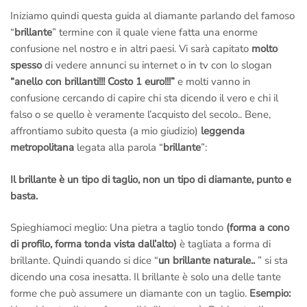
Iniziamo quindi questa guida al diamante parlando del famoso
“
brillante
” termine con il quale viene fatta una enorme
confusione nel nostro e in altri paesi. Vi sarà capitato
molto
spesso
di vedere annunci su internet o in tv con lo slogan
“anello con brillanti!!! Costo 1 euro!!!”
e molti vanno in
confusione cercando di capire chi sta dicendo il vero e chi il
falso o se quello è veramente l’acquisto del secolo.. Bene,
affrontiamo subito questa (a mio giudizio)
leggenda
metropolitana
legata alla parola “
brillante
”:
Il brillante è un tipo di taglio, non un tipo di diamante, punto e
basta.
Spieghiamoci meglio: Una pietra a taglio tondo
(forma a cono
di profilo, forma tonda vista dall’alto)
è tagliata a forma di
brillante. Quindi quando si dice “
un brillante naturale..
” si sta
dicendo una cosa inesatta. Il brillante è solo una delle tante
forme che può assumere un diamante con un taglio.
Esempio: