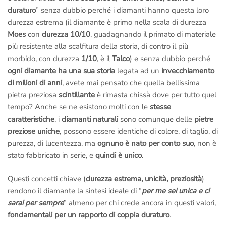
duraturo
” senza dubbio perché i diamanti hanno questa loro
durezza estrema (il diamante è primo nella scala di durezza
Moes
con
durezza 10/10
, guadagnando il primato di materiale
più resistente alla scalfitura della storia, di contro il più
morbido, con durezza
1/10
, è il
Talco
) e senza dubbio perché
ogni diamante ha una sua storia
legata ad un
invecchiamento
di milioni di anni
, avete mai pensato che quella bellissima
pietra preziosa
scintillante
è rimasta chissà dove per tutto quel
tempo? Anche se ne esistono molti con le
stesse
caratteristiche
, i
diamanti naturali
sono comunque delle
pietre
preziose uniche
, possono essere identiche di colore, di taglio, di
purezza, di lucentezza, ma
ognuno è nato per conto suo
, non è
stato fabbricato in serie, e
quindi è unico
.
Questi concetti chiave (
durezza estrema, unicità, preziosità
)
rendono il diamante la sintesi ideale di “
per me sei unica e ci
sarai per sempre
” almeno per chi crede ancora in questi valori,
fondamentali per un rapporto di coppia duraturo
.