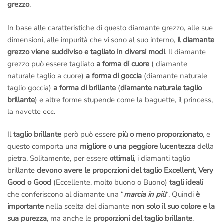
grezzo
.
In base alle caratteristiche di questo diamante grezzo, alle sue
dimensioni, alle impurità che vi sono al suo interno,
il diamante
grezzo viene suddiviso e tagliato in diversi modi
. Il diamante
grezzo può essere tagliato
a forma di cuore
( diamante
naturale taglio a cuore)
a forma di goccia
(diamante naturale
taglio goccia)
a forma di brillante
(
diamante naturale taglio
brillante
) e altre forme stupende come la baguette, il princess,
la navette ecc.
Il
taglio brillante
però può essere
più o meno proporzionato
, e
questo comporta una
migliore o una peggiore lucentezza
della
pietra. Solitamente, per essere
ottimali
, i diamanti taglio
brillante
devono avere le proporzioni del taglio Excellent, Very
Good o Good
(Eccellente, molto buono o Buono)
tagli ideali
che conferiscono al diamante una “
marcia in più
“. Quindi
è
importante
nella scelta del diamante
non solo il suo colore e la
sua purezza
, ma anche le
proporzioni del taglio brillante
.