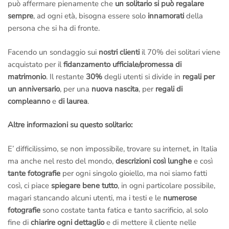
può affermare pienamente che
un solitario si può regalare
sempre
, ad ogni età, bisogna essere solo
innamorati
della
persona che si ha di fronte.
Facendo un sondaggio sui
nostri clienti
il 70% dei solitari viene
acquistato per il
fidanzamento ufficiale/promessa di
matrimonio
. Il restante
30%
degli utenti si divide in
regali per
un anniversario
, per una
nuova nascita
, per
regali di
compleanno
e
di laurea
.
Altre informazioni su questo solitario:
E’ difficilissimo, se non impossibile, trovare su internet, in Italia
ma anche nel resto del mondo,
descrizioni così lunghe
e così
tante fotografie
per ogni singolo gioiello, ma noi siamo fatti
così, ci piace
spiegare bene tutto
, in ogni particolare possibile,
magari stancando alcuni utenti, ma i testi e le
numerose
fotografie
sono costate tanta fatica e tanto sacrificio, al solo
fine di
chiarire ogni dettaglio
e di mettere il cliente nelle