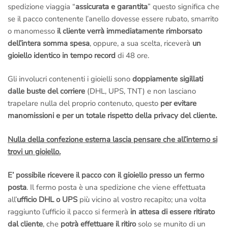
spedizione viaggia “
assicurata e garantita
” questo significa che
se il pacco contenente l’anello dovesse essere rubato, smarrito
o manomesso
il cliente verrà immediatamente rimborsato
dell’intera somma spesa
, oppure, a sua scelta, riceverà
un
gioiello identico in tempo record
di 48 ore.
Gli involucri contenenti i gioielli sono
doppiamente sigillati
dalle buste del corriere
(DHL, UPS, TNT) e non lasciano
trapelare nulla del proprio contenuto, questo
per evitare
manomissioni e per un totale rispetto della privacy del cliente.
Nulla della confezione esterna lascia pensare che all’interno si
trovi un gioiello.
E’ possibile ricevere il pacco con il gioiello presso un fermo
posta
. Il fermo posta è una spedizione che viene effettuata
all’
ufficio DHL o UPS
più vicino al vostro recapito; una volta
raggiunto l’ufficio il pacco si fermerà
in attesa di essere ritirato
dal cliente
, che
potrà effettuare il ritiro
solo se munito di un