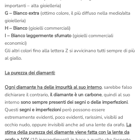
importanti – alta gioielleria)
G – Bianco extra
(ottimo colore, il più diffuso nella medio/alta
gioielleria)
H – Bianco
(gioielli commerciali)
I – Bianco leggermente sfumato
(gioielli commerciali
economici)
Gli altri colori fino alla lettera Z si avvicinano tutti sempre di più
al giallo.
La purezza dei diamanti:
Ogni diamante ha delle impurità al suo interno
, sarebbe falso
dichiarare il contrario,
il diamante è un carbone
, quindi al suo
interno
sono sempre presenti dei segni o delle imperfezioni
.
Questi
segni e imperfezioni
però possono essere
estremamente evidenti, poco evidenti, rarissimi, visibili ad
occhio nudo, oppure invisibili anche ad una lente da orafo.
La
stima della purezza del diamante viene fatta con la lente da
orafo a 10X
(10 ingrandimenti) in base a quello che l’esperto