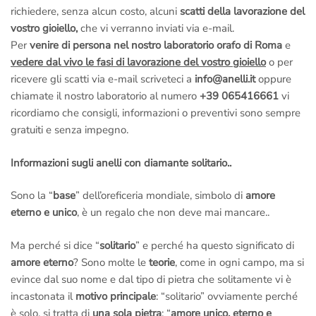
richiedere, senza alcun costo, alcuni
scatti della lavorazione del
vostro gioiello,
che vi verranno inviati via e-mail.
Per
venire di persona nel nostro laboratorio orafo di Roma
e
vedere dal vivo le fasi di lavorazione del vostro gioiello
o per
ricevere gli scatti via e-mail scriveteci a
info@anelli.it
oppure
chiamate il nostro laboratorio al numero
+39 065416661
vi
ricordiamo che consigli, informazioni o preventivi sono sempre
gratuiti e senza impegno.
Informazioni sugli anelli con diamante solitario..
Sono la “
base
” dell’oreficeria mondiale, simbolo di
amore
eterno e unico
, è un regalo che non deve mai mancare..
Ma perché si dice “
solitario
” e perché ha questo significato di
amore eterno
? Sono molte le
teorie
, come in ogni campo, ma si
evince dal suo nome e dal tipo di pietra che solitamente vi è
incastonata il
motivo principale
: “solitario” ovviamente perché
è solo, si tratta di
una sola pietra
; “
amore unico, eterno e