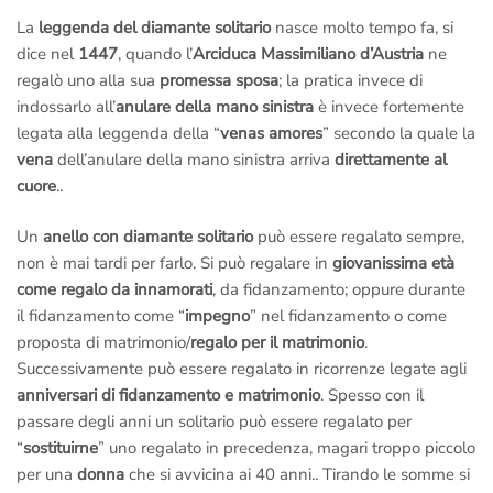
La
leggenda del diamante solitario
nasce molto tempo fa, si
dice nel
1447
, quando l’
Arciduca Massimiliano d’Austria
ne
regalò uno alla sua
promessa sposa
; la pratica invece di
indossarlo all’
anulare della mano sinistra
è invece fortemente
legata alla leggenda della “
venas amores
” secondo la quale la
vena
dell’anulare della mano sinistra arriva
direttamente al
cuore
..
Un
anello con diamante solitario
può essere regalato sempre,
non è mai tardi per farlo. Si può regalare in
giovanissima età
come regalo da innamorati
, da fidanzamento; oppure durante
il fidanzamento come “
impegno
” nel fidanzamento o come
proposta di matrimonio/
regalo per il matrimonio
.
Successivamente può essere regalato in ricorrenze legate agli
anniversari di fidanzamento e matrimonio
. Spesso con il
passare degli anni un solitario può essere regalato per
“
sostituirne
” uno regalato in precedenza, magari troppo piccolo
per una
donna
che si avvicina ai 40 anni.. Tirando le somme si