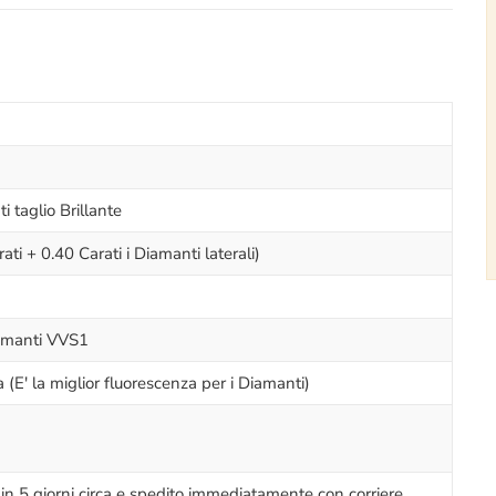
i taglio Brillante
ati + 0.40 Carati i Diamanti laterali)
Diamanti VVS1
(E' la miglior fluorescenza per i Diamanti)
 in 5 giorni circa e spedito immediatamente con corriere