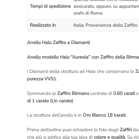
Tempi di spedizione
assicurato, oppure, su appuntame
orafo di Roma
Realizzato in
Italia
,
Provenienza dello Zaffir
Anello Halo Zaffiro e Diamanti
Anello modello Halo “Aureola” con Zaffiro della Birm
I Diamanti della struttura ad Halo che contornano lo
Z
purezza VVS1
.
Sommando lo
Zaffiro Birmano
centrale di
0.60 carati
e 
di 1 carato (Un carato)
La struttura dell’anello è in
Oro Bianco 18 karati
.
Prima dell’ordine puoi richiedere le foto degli
Zaffiri
dis
che più si addice alla tua idea di
colore e qualità
. Su ri