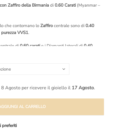
con Zaffiro della Birmania
di
0.60 Carati
(Myanmar –
alo che contornano lo
Zaffiro
centrale sono di
0.40
e purezza VVS1
.
entrale di
0.60 carati
e i Diamanti laterali di
0.40
ale di 1 carato (Un carato)
Bianco 18 karati
.
e le foto degli
Zaffiri
disponibili e valutare insieme ai
e più si addice alla tua idea di
colore e qualità
. Su
 8 Agosto per ricevere il gioiello il
17 Agosto
.
ivo anche con Zaffiri di altra provenienza, come
Zaffiri
cc
AGGIUNGI AL CARRELLO
 gioielleria
.
artigianale
, possiamo quindi modificare questo
Anello
 preferiti
manti
come preferisci, cambiando ad esempio la