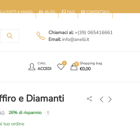
IELLI FATTI A MANO
BLOG
FAQ
CONTATTACI
Chiamaci al:
+(39) 065416661
Email:
info@anelli.it
E
Shopping bag
0
CIAO,
0
€
0,00
ACCEDI
firo e Diamanti
00
26
% di risparmio
l tuo ordine