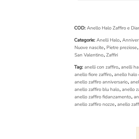
caratteristiche dello Zaffiro, de
internazionale
per lo
Zaffiro
cen
– Spedizione assicurata e garanti
COD:
Anello Halo Zaffiro e Di
– Diritto di recesso se l’anello n
– Fotografie della lavorazione
(
Categorie:
Anelli Halo
,
Anniver
– Assistenza gratuita a vita
Nuove nascite
,
Pietre preziose
– Regolare fattura di acquisto iv
San Valentino
,
Zaffiri
Lavorazione in diretta:
Tag:
anelli con zaffiro
,
anelli ha
Se vuoi provare un’esperienza u
anello fiore zaffiro
,
anello halo 
Roma
e vedi dal vivo la realizz
anello zaffiro anniversario
,
anel
Diamanti
,
potrai filmare e fotogr
anello zaffiro blu halo
,
anello z
anello zaffiro fidanzamento
,
an
anello zaffiro nozze
,
anello zaff