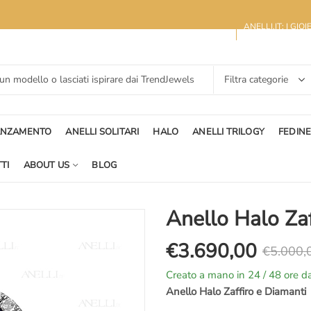
ANELLI.IT: I GIO
ANZAMENTO
ANELLI SOLITARI
HALO
ANELLI TRILOGY
FEDIN
TI
ABOUT US
BLOG
Anello Halo Zaf
€
3.690,00
€
5.000,
Il
Il
Creato a mano in 24 / 48 ore da
prezzo
prezzo
Anello Halo Zaffiro e Diamanti