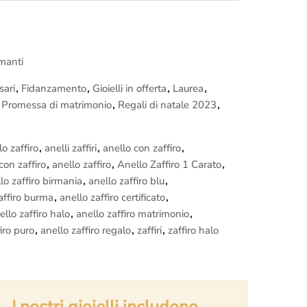
ll’oro e dei Diamanti. (Puoi richiedere una
certificazione
trale, contattaci per avere maggiori dettagli)
ta, non rischi nulla.
amanti
on ti piace.
devono essere richieste prima dell’ordine)
sari
,
Fidanzamento
,
Gioielli in offerta
,
Laurea
,
,
Promessa di matrimonio
,
Regali di natale 2023
,
a inclusa.
lo zaffiro
,
anelli zaffiri
,
anello con zaffiro
,
nica prenota una visita nel nostro
laboratorio orafo di
con zaffiro
,
anello zaffiro
,
Anello Zaffiro 1 Carato
,
azione di questo
Anello modello Halo con Zaffiro e
lo zaffiro birmania
,
anello zaffiro blu
,
afare i Maestri orafi a lavoro.
affiro burma
,
anello zaffiro certificato
,
ello zaffiro halo
,
anello zaffiro matrimonio
,
iro puro
,
anello zaffiro regalo
,
zaffiri
,
zaffiro halo
I nostri gioielli includono