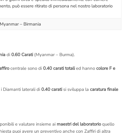
nto, può essere ritirato di persona nel nostro laboratorio
o Myanmar – Birmania
ania
di
0.60 Carati
(Myanmar – Burma).
affiro
centrale sono di
0.40 carati totali
ed hanno
colore F e
i Diamanti laterali di
0.40 carati
si sviluppa la
caratura finale
ponibili e valutare insieme ai
maestri del laboratorio
quello
chiesta puoi avere un preventivo anche con Zaffiri di altra