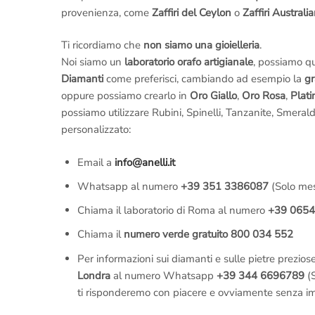
provenienza, come
Zaffiri del Ceylon
o
Zaffiri Australia
Ti ricordiamo che
non siamo una gioielleria
.
Noi siamo un
laboratorio orafo artigianale
, possiamo q
Diamanti
come preferisci, cambiando ad esempio la
gr
oppure possiamo crearlo in
Oro Giallo
,
Oro Rosa
,
Plati
possiamo utilizzare Rubini, Spinelli, Tanzanite, Smeral
personalizzato:
Email a
info@anelli.it
Whatsapp al numero
+39 351 3386087
(Solo mes
Chiama il laboratorio di Roma al numero
+39 065
Chiama il
numero verde gratuito 800 034 552
Per informazioni sui diamanti e sulle pietre prezios
Londra
al numero Whatsapp
+39 344 6696789
(S
ti risponderemo con piacere e ovviamente senza i