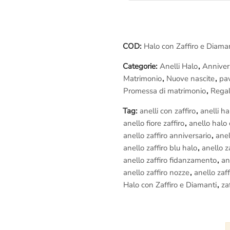
caratteristiche dello Zaffiro, de
internazionale
per lo
Zaffiro
cen
– Spedizione assicurata e garanti
COD:
Halo con Zaffiro e Diama
– Diritto di recesso se l’anello n
– Fotografie della lavorazione
(
Categorie:
Anelli Halo
,
Anniver
– Assistenza gratuita a vita
Matrimonio
,
Nuove nascite
,
pav
– Regolare fattura di acquisto iv
Promessa di matrimonio
,
Regal
Lavorazione in diretta:
Tag:
anelli con zaffiro
,
anelli ha
Se vuoi provare un’esperienza u
anello fiore zaffiro
,
anello halo 
Roma
e vedi dal vivo la realizz
anello zaffiro anniversario
,
anel
Diamanti
,
potrai filmare e fotogr
anello zaffiro blu halo
,
anello z
anello zaffiro fidanzamento
,
an
anello zaffiro nozze
,
anello zaff
Halo con Zaffiro e Diamanti
,
zaf