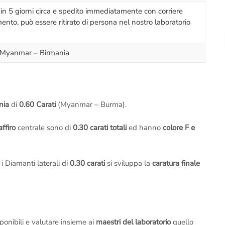
 in 5 giorni circa e spedito immediatamente con corriere
nto, può essere ritirato di persona nel nostro laboratorio
o Myanmar – Birmania
ania
di
0.60 Carati
(Myanmar – Burma).
affiro
centrale sono di
0.30 carati totali
ed hanno
colore F e
i Diamanti laterali di
0.30 carati
si sviluppa la
caratura finale
ponibili e valutare insieme ai
maestri del laboratorio
quello