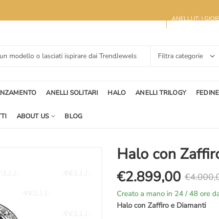
ANELLI.IT: I GIO
ANZAMENTO
ANELLI SOLITARI
HALO
ANELLI TRILOGY
FEDIN
TI
ABOUT US
BLOG
Halo con Zaffir
€
2.899,00
€
4.000,
Il
Il
Creato a mano in 24 / 48 ore da
prezzo
prezzo
Halo con Zaffiro e Diamanti