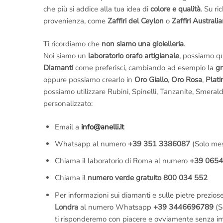
che più si addice alla tua idea di
colore e qualità
. Su ri
provenienza, come
Zaffiri del Ceylon
o
Zaffiri Australia
Ti ricordiamo che
non siamo una gioielleria
.
Noi siamo un
laboratorio orafo artigianale
, possiamo q
Diamanti
come preferisci, cambiando ad esempio la
gr
oppure possiamo crearlo in
Oro Giallo
,
Oro Rosa
,
Plati
possiamo utilizzare Rubini, Spinelli, Tanzanite, Smeral
personalizzato:
Email a
info@anelli.it
Whatsapp al numero
+39 351 3386087
(Solo mes
Chiama il laboratorio di Roma al numero
+39 065
Chiama il
numero verde gratuito 800 034 552
Per informazioni sui diamanti e sulle pietre prezios
Londra
al numero Whatsapp
+39 3446696789
(S
ti risponderemo con piacere e ovviamente senza i