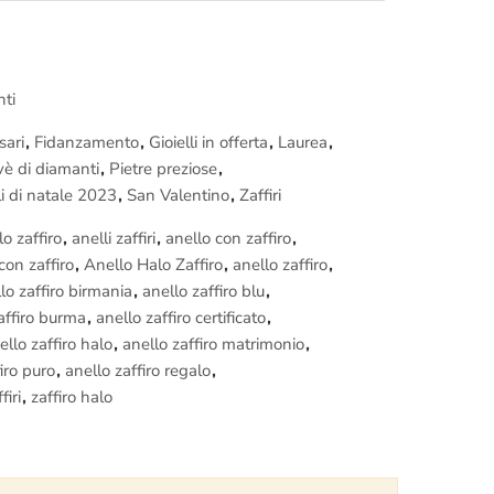
ll’oro e dei Diamanti. (Puoi richiedere una
certificazione
trale, contattaci per avere maggiori dettagli)
ta, non rischi nulla.
nti
on ti piace.
devono essere richieste prima dell’ordine)
sari
,
Fidanzamento
,
Gioielli in offerta
,
Laurea
,
è di diamanti
,
Pietre preziose
,
a inclusa.
i di natale 2023
,
San Valentino
,
Zaffiri
lo zaffiro
,
anelli zaffiri
,
anello con zaffiro
,
nica prenota una visita nel nostro
laboratorio orafo di
con zaffiro
,
Anello Halo Zaffiro
,
anello zaffiro
,
azione di questo
Halo con Zaffiro di 0.60 Carati e
lo zaffiro birmania
,
anello zaffiro blu
,
afare i Maestri orafi a lavoro.
affiro burma
,
anello zaffiro certificato
,
ello zaffiro halo
,
anello zaffiro matrimonio
,
iro puro
,
anello zaffiro regalo
,
firi
,
zaffiro halo