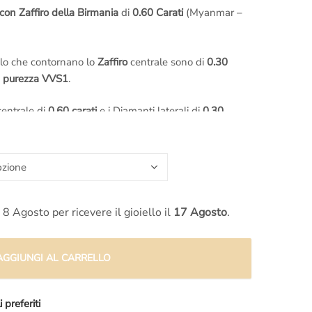
con Zaffiro della Birmania
di
0.60 Carati
(Myanmar –
alo che contornano lo
Zaffiro
centrale sono di
0.30
e purezza VVS1
.
entrale di
0.60 carati
e i Diamanti laterali di
0.30
le di 0.90 carati.
Bianco 18 karati
.
e le foto degli
Zaffiri
disponibili e valutare insieme ai
e più si addice alla tua idea di
colore e qualità
. Su
 8 Agosto per ricevere il gioiello il
17 Agosto
.
ivo anche con Zaffiri di altra provenienza, come
Zaffiri
cc
AGGIUNGI AL CARRELLO
 gioielleria
.
artigianale
, possiamo quindi modificare questo
Halo
 preferiti
amanti
come preferisci, cambiando ad esempio la