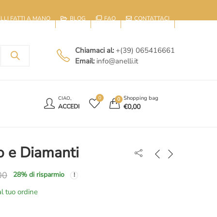
IELLI FATTI A MANO
BLOG
FAQ
CONTATTACI
Chiamaci al:
+(39) 065416661
Email:
info@anelli.it
E
Shopping bag
0
CIAO,
0
€
0,00
ACCEDI
o e Diamanti
00
28
% di risparmio
l tuo ordine