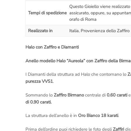
Questo Gioiello viene realizzato
Tempi di spedizione
assicurato, oppure, su appuntame
orafo di Roma
Realizzato in
Italia
,
Provenienza dello Zaffir
Halo con Zaffiro e Diamanti
Anello modello Halo “Aureola” con Zaffiro della Birm
I Diamanti della struttura ad Halo che contornano lo
Z
purezza VVS1
.
Sommando lo
Zaffiro Birmano
centrale di
0.60 carati
e 
di 0.90 carati.
La struttura dell’anello è in
Oro Bianco 18 karati
.
Prima dell’ordine puoi richiedere le foto degli
Zaffiri
dis