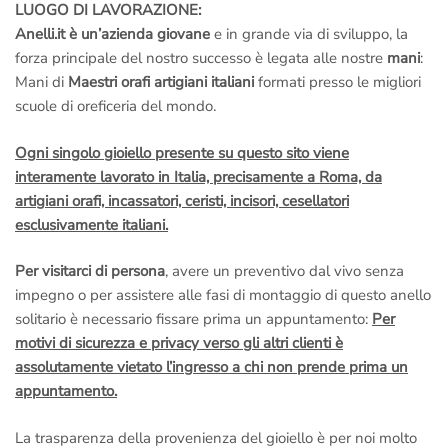
LUOGO DI LAVORAZIONE:
Anelli.it è un’azienda giovane
e in grande via di sviluppo, la
forza principale del nostro successo è legata alle nostre
mani
:
Mani di
Maestri orafi artigiani italiani
formati presso le migliori
scuole di oreficeria del mondo.
Ogni singolo gioiello presente su questo sito viene
interamente lavorato in Italia, precisamente a Roma, da
artigiani orafi, incassatori, ceristi, incisori, cesellatori
esclusivamente italiani.
Per visitarci di persona
, avere un preventivo dal vivo senza
impegno o per assistere alle fasi di montaggio di questo anello
solitario è necessario fissare prima un appuntamento:
Per
motivi di sicurezza e privacy verso gli altri clienti è
assolutamente vietato l’ingresso a chi non prende prima un
appuntamento.
La trasparenza della provenienza del gioiello è per noi molto