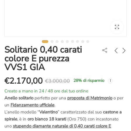
Solitario 0,40 carati
colore E purezza
VVS1 GIA
€
2.170,00
€
3.000,00
28
% di risparmio
Il
Il
Creato a mano in 24 / 48 ore dal tuo ordine
prezzo
prezzo
Anello solitario
perfetto per una
proposta di Matrimonio
o per
un
Fidanzamento ufficiale
.
originale
attuale
L’anello modello “
Valentino
” caratterizzato dal suo
castone a
spirale
, è in
oro bianco 18 karati
(Oro 750) con incastonato
era:
è:
uno
stupendo diamante naturale di 0,40 carati colore E