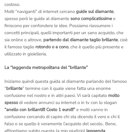
costoso.
Molti “naviganti” di internet cercano
guide sul diamante
,
spesso però le guide al diamante
sono complicatissime
e
finiscono per confondere le idee. Possiamo riassumere i
concetti principali, quelli importanti per un sano acquisto, che
sia online o altrove,
partendo dal diamante taglio brillante
, cioè
il famoso taglio
rotondo o a cono
, che è quello più presente e
utilizzato in gioielleria.
La “leggenda metropolitana del “brillante”
Iniziamo quindi questa guida al diamante parlando del famoso
“
brillante
” termine con il quale viene fatta una enorme
confusione nel nostro e in altri paesi. Vi sarà capitato
molto
spesso
di vedere annunci su internet o in tv con lo slogan
“anello con brillanti!!! Costo 1 euro!!!”
e molti vanno in
confusione cercando di capire chi sta dicendo il vero e chi il
falso o se quello è veramente l’acquisto del secolo.. Bene,
affrontiamo subito questa (a mio giudizio)
leggenda