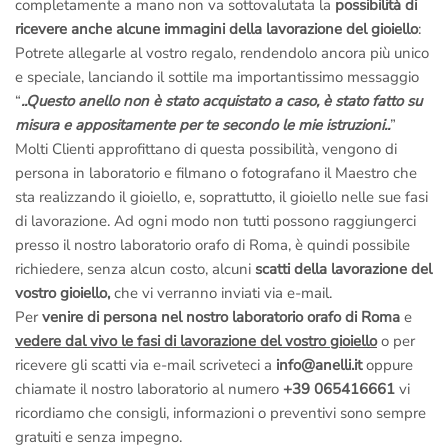
completamente a mano non va sottovalutata la
possibilità di
soddisfazione è la nostra miglior pubblicità.
ricevere anche alcune immagini della lavorazione del gioiello
:
–
Fotografie della lavorazione dell’anello via e-mail
: Si,
Potrete allegarle al vostro regalo, rendendolo ancora più unico
facciamo degli scatti mentre lo creiamo; potrai
allegarli al tuo
e speciale, lanciando il sottile ma importantissimo messaggio
regalo
e renderlo unico.
“
..Questo anello non è stato acquistato a caso, è stato fatto su
Noi siamo artigiani italiani veri, creiamo i nostri gioielli a Roma
,
misura e appositamente per te secondo le mie istruzioni..
”
non abbiamo nulla da nascondere.
Molti Clienti approfittano di questa possibilità, vengono di
Non ci credi?
Prenota una visita in laboratorio
e vieni a vederlo
persona in laboratorio e filmano o fotografano il Maestro che
dal vivo,
potrai fare tu stesso foto e video ai Maestri Orafi a
sta realizzando il gioiello, e, soprattutto, il gioiello nelle sue fasi
lavoro
.
di lavorazione. Ad ogni modo non tutti possono raggiungerci
La fotografie della lavorazione sono incluse nel prezzo ma
presso il nostro laboratorio orafo di Roma, è quindi possibile
devono essere richieste prima dell’ordine
.
richiedere, senza alcun costo, alcuni
scatti della lavorazione del
vostro gioiello,
che vi verranno inviati via e-mail.
Email a
info@anelli.it
Per
venire di persona nel nostro laboratorio orafo di Roma
e
Whatsapp ai Maestri del laboratorio di Roma
al numero
+39
vedere dal vivo le fasi di lavorazione del vostro gioiello
o per
348 2794475
(Solo messaggi di testo)
ricevere gli scatti via e-mail scriveteci a
info@anelli.it
oppure
Chiama in
laboratorio a Roma
al numero
+39 065416661
chiamate il nostro laboratorio al numero
+39 065416661
vi
Chiama il
numero verde gratuito di Roma 800 034 552
ricordiamo che consigli, informazioni o preventivi sono sempre
Per informazioni sui diamanti e sulle certificazioni puoi scrivere
gratuiti e senza impegno.
anche al nostro
ufficio dei diamanti di Londra
al numero