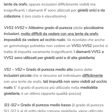
lente da orafo
, oppure inclusioni difficilmente visibili ma
insignificanti. I diamanti IF sono utilizzati per
gioielli unici e da
collezione
, il loro costo è elevatissimo)
VVS1-VVS2
= Altissimo grado di purezza
(delle
piccolissime
inclusioni
,
molto difficili da vedere con una lente da orafo
,
impossibili da vedere ad occhio nudo
. Va ricordato che anche
un gemmologo potrebbe non vedere un
VVS1-VVS2
perché si
tratta di impurità veramente insignificanti.
I diamanti VVS1 e
VVS2 sono utilizzati per gioielli unici e di alta gioielleria
)
VS1 – VS2
= Grado di purezza medio alto
(sono delle
inclusioni piccole
che si riescono ad individuare
difficilmente
con una lente da orafo,
tali impurità non sono visibili ad occhio
nudo
. E’ il grado di purezza più utilizzato nella
medio/alta
gioielleria
, è un ottimo rapporto qualità-prezzo)
SI1-SI2
= Grado di purezza medio basso
(il grado di purezza
SI1-SI2 è al di sotto della comune gioielleria, viene utilizzato