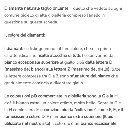
Diamante naturale taglio brillante
= quello che vedete su ogni
comune gioiello di alta gioielleria compreso l’anello in
questione su questa scheda.
Il colore dei diamanti:
I
diamanti
si distinguono per il loro colore, che è la prima
caratteristica che
risalta all’occhio di tutti
. I colori vanno dal
bianco eccezionale superiore
al giallo, cioè
dalla lettera D
(massimo del bianco) alla lettera Z (massimo del giallo)
, tutte
le lettere comprese tra D e Z sono
sfumature del bianco
che
gradualmente comincia a diventare giallo.
Le colorazioni più commerciate in gioielleria sono la G e la H
,
cioè il
bianco extra
, un colore ottimo, molto bello. Sopra la G e
la H cominciano le
colorazioni più da “collezione” come F, E, e il
famosissimo colore D
. F è un
bianco extra superiore (Il più
utilizzato nel nostro sito)
Il colore
E
è un
bianco eccezionale
,