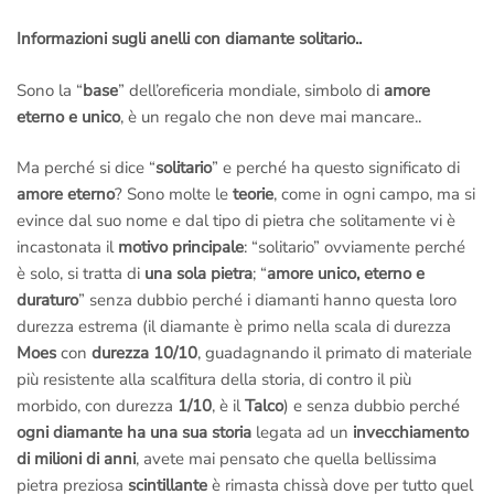
Whatsapp
+44 7392179865
(Solo messaggi di testo)
Informazioni sugli anelli con diamante solitario..
Anelli.it Srl – Via Margutta 94, Roma
Citofono Anelli.it
(A
Sono la “
base
” dell’oreficeria mondiale, simbolo di
amore
destra della scalinata di Trinità dei Monti – Piazza di Spagna)
eterno e unico
, è un regalo che non deve mai mancare..
ci raggiungi con la
Metro A
scendendo alla fermata
Piazza di
Spagna
.
Ma perché si dice “
solitario
” e perché ha questo significato di
amore eterno
? Sono molte le
teorie
, come in ogni campo, ma si
–
Per motivi di Privacy e di Sicurezza riceviamo solo ed
evince dal suo nome e dal tipo di pietra che solitamente vi è
esclusivamente su appuntamento, ci riserviamo inoltre il diritto
incastonata il
motivo principale
: “solitario” ovviamente perché
di selezione all’ingresso.
è solo, si tratta di
una sola pietra
; “
amore unico, eterno e
duraturo
” senza dubbio perché i diamanti hanno questa loro
durezza estrema (il diamante è primo nella scala di durezza
Moes
con
durezza 10/10
, guadagnando il primato di materiale
più resistente alla scalfitura della storia, di contro il più
morbido, con durezza
1/10
, è il
Talco
) e senza dubbio perché
ogni diamante ha una sua storia
legata ad un
invecchiamento
di milioni di anni
, avete mai pensato che quella bellissima
pietra preziosa
scintillante
è rimasta chissà dove per tutto quel