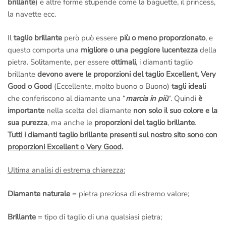
brillante
) e altre forme stupende come la baguette, il princess,
la navette ecc.
Il
taglio brillante
però può essere
più o meno proporzionato
, e
questo comporta una
migliore o una peggiore lucentezza
della
pietra. Solitamente, per essere
ottimali
, i diamanti taglio
brillante
devono avere le proporzioni del taglio Excellent, Very
Good o Good
(Eccellente, molto buono o Buono)
tagli ideali
che conferiscono al diamante una “
marcia in più
“. Quindi
è
importante
nella scelta del diamante
non solo il suo colore e la
sua purezza
, ma anche le
proporzioni del taglio brillante
.
Tutti i diamanti taglio brillante presenti sul nostro sito sono con
proporzioni Excellent o Very Good
.
Ultima analisi di estrema chiarezza:
Diamante naturale
= pietra preziosa di estremo valore;
Brillante
= tipo di taglio di una qualsiasi pietra;