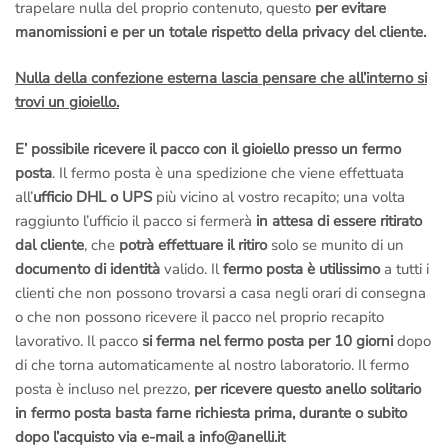
trapelare nulla del proprio contenuto, questo
per evitare
manomissioni e per un totale rispetto della privacy del cliente.
Nulla della confezione esterna lascia pensare che all’interno si
trovi un gioiello.
E’ possibile ricevere il pacco con il gioiello presso un fermo
posta
. Il fermo posta è una spedizione che viene effettuata
all’
ufficio DHL o UPS
più vicino al vostro recapito; una volta
raggiunto l’ufficio il pacco si fermerà
in attesa di essere ritirato
dal cliente
, che
potrà effettuare il ritiro
solo se munito di un
documento di identità
valido. Il
fermo posta è utilissimo
a tutti i
clienti che non possono trovarsi a casa negli orari di consegna
o che non possono ricevere il pacco nel proprio recapito
lavorativo. Il pacco
si ferma nel fermo posta per 10 giorni
dopo
di che torna automaticamente al nostro laboratorio. Il fermo
posta è incluso nel prezzo,
per ricevere questo anello solitario
in fermo posta basta farne richiesta prima, durante o subito
dopo l’acquisto via e-mail a info@anelli.it