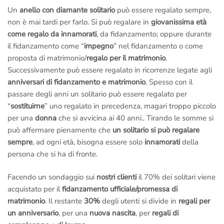
Un
anello con diamante solitario
può essere regalato sempre,
non è mai tardi per farlo. Si può regalare in
giovanissima età
come regalo da innamorati
, da fidanzamento; oppure durante
il fidanzamento come “
impegno
” nel fidanzamento o come
proposta di matrimonio/
regalo per il matrimonio
.
Successivamente può essere regalato in ricorrenze legate agli
anniversari di fidanzamento e matrimonio
. Spesso con il
passare degli anni un solitario può essere regalato per
“
sostituirne
” uno regalato in precedenza, magari troppo piccolo
per una
donna
che si avvicina ai 40 anni.. Tirando le somme si
può affermare pienamente che
un solitario si può regalare
sempre
, ad ogni età, bisogna essere solo
innamorati
della
persona che si ha di fronte.
Facendo un sondaggio sui
nostri clienti
il 70% dei solitari viene
acquistato per il
fidanzamento ufficiale/promessa di
matrimonio
. Il restante
30%
degli utenti si divide in
regali per
un anniversario
, per una
nuova nascita
, per
regali di