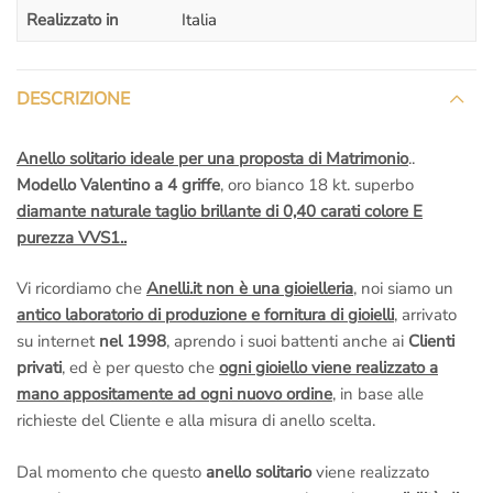
Realizzato in
Italia
– Spedizione assicurata e garantita
: Sei tutelato al 100%, non
preoccuparti di nulla.
– Regolare
fattura di acquisto
iva inclusa: Siamo una società
DESCRIZIONE
italiana seria, tutti gli acquisti sono regolarmente
ivati e
fatturati
.
Anello solitario ideale per una proposta di Matrimonio
..
– Nessuna tassa a sorpresa!!!
Noi siamo di Roma
, il pacco
Modello Valentino a 4 griffe
, oro bianco 18 kt. superbo
contenente il tuo gioiello
parte dal nostro laboratorio orafo di
diamante naturale taglio brillante di 0,40 carati colore E
Roma
,
non c’è nessuna dogana e nessuna tassa da pagare
purezza VVS1..
quando ti arriverà il pacchetto a casa!
– Rimessa a misura gratis se la sbagli
: Se sbagli misura
Vi ricordiamo che
Anelli.it non è una gioielleria
, noi siamo un
mandiamo il corriere a ritirare il gioiello per
sistemarlo
;
antico laboratorio di produzione e fornitura di gioielli
, arrivato
tranquillo,
non devi pagare nulla
, anche se l’anello è già stato
su internet
nel 1998
, aprendo i suoi battenti anche ai
Clienti
inciso.
privati
, ed è per questo che
ogni gioiello viene realizzato a
–
Diritto di recesso se il gioiello non ti piace
: nessuna pratica
mano appositamente ad ogni nuovo ordine
, in base alle
complicata, se non è di tuo gradimento vieni
totalmente
richieste del Cliente e alla misura di anello scelta.
rimborsato
.
–
Assistenza gratuita a vita
: ci teniamo a rivederti presto,
Dal momento che questo
anello solitario
viene realizzato
chiama o scrivi se hai dei problemi,
ti aiutiamo noi
, la tua