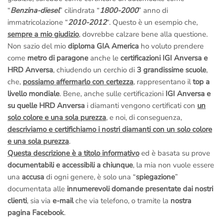
“
Benzina-diesel
” cilindrata “
1800-2000
” anno di
immatricolazione “
2010-2012
“. Questo è un esempio che,
sempre a mio giudizio
, dovrebbe calzare bene alla questione.
Non sazio del mio
diploma GIA America
ho voluto prendere
come
metro di paragone
anche le
certificazioni IGI Anversa e
HRD Anversa
, chiudendo un cerchio di
3 grandissime scuole
,
che,
possiamo affermarlo con certezza
, rappresentano il
top a
livello mondiale
. Bene, anche sulle certificazioni
IGI Anversa e
su quelle HRD Anversa
i diamanti vengono certificati con
un
solo colore e una sola purezza
, e noi, di conseguenza,
descriviamo e certifichiamo i nostri diamanti con un solo colore
e una sola purezza
.
Questa descrizione è a titolo informativo
ed è basata su prove
documentabili e accessibili a chiunque
, la mia non vuole essere
una
accusa
di ogni genere, è solo una “
spiegazione
”
documentata alle
innumerevoli domande presentate dai nostri
clienti
, sia via
e-mail
che via telefono, o tramite la
nostra
pagina Facebook
.