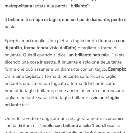
metropolitana
legata alla parola “
brillante
”:
Il brillante è un tipo di taglio, non un tipo di diamante, punto e
basta.
Spieghiamoci meglio: Una pietra a taglio tondo
(forma a cono
di profilo, forma tonda vista dall’alto)
è tagliata a forma di
brillante. Quindi quando si dice “
un brillante naturale..
” si sta
dicendo una cosa inesatta. Il brillante è solo una delle tante
forme che può assumere un diamante con un taglio.
Esempio:
Un rubino tagliato a forma di brillante sarà: Rubino taglio
brillante; uno smeraldo tagliato a forma di brillante sarà:
Smeraldo taglio brillante; come anche un vetro o uno zircone
tagliato brillante sarà: vetro taglio brillante o
zircone taglio
brillante
ecc.
Quando si vedono degli annunci esageratamente economici
con la dicitura es. “
anello con brillanti a solo 1 euro!! ecc
” si
tratta comunemente di “
zirconi taglio brillante
” oppure anche