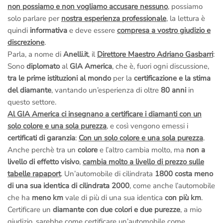
non possiamo e non vogliamo accusare nessuno
, possiamo
solo parlare per
nostra esperienza professionale
, la lettura è
quindi
informativa
e deve essere
compresa a vostro giudizio e
discrezione
.
Parla, a nome di
Anelli.it
, il
Direttore Maestro Adriano Gasbarri
:
Sono
diplomato
al
GIA America
, che è, fuori ogni discussione,
tra le prime istituzioni al mondo
per la
certificazione e la stima
del diamante
, vantando un’esperienza di oltre
80 anni
in
questo settore.
Al GIA America ci insegnano a certificare i diamanti con un
solo colore e una sola purezza
, e così vengono emessi i
certificati di garanzia
:
Con un solo colore e una sola purezza
.
Anche perchè tra un
colore
e l’altro cambia molto, ma
non a
livello di effetto visivo
,
cambia molto a livello di prezzo sulle
tabelle rapaport
. Un’automobile di cilindrata
1800 costa meno
di una sua identica di cilindrata 2000
, come anche l’automobile
che ha
meno km
vale di più di una sua identica
con più km
.
Certificare un
diamante con due colori e due purezze
, a mio
giudizio, sarebbe come certificare un’automobile come