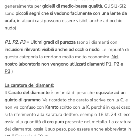
generalmente per
gioielli di medio-bassa qualità
. Gli SI1-SI2
sono
piccoli segni che si vedono facilmente con una lente da
orafo
, in alcuni casi possono essere visibili anche ad occhio
nudo)
P1, P2, P3
= Ultimi gradi di purezza
(sono i diamanti con
inclusioni rilevanti visibili anche ad occhio nudo
. Le impurità di
questa categoria la rendono molto molto economica.
Nel
nostro laboratorio non vengono utilizzati diamanti P1, P2 e
P3
)
La caratura dei diamanti:
Il
Carato del diamante
è un’unità di peso che
equivale ad un
quinto di grammo
. Va ricordato che carato si scrive con la
C
, e
non va confuso con
Karato
scritto con la
K
, perché in quel caso
si fa riferimento alla karatura dell’oro, esempio 18 kt. 24 kt. ecc
ossia alla quantità di
oro puro
presente nel metallo. La caratura
del diamante, ossia il suo peso, può essere anche abbreviata in