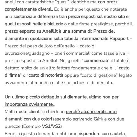
anelli con caratteristiche “quasi” identiche ma
con prezzi
completamente diversi..
Ed è anche per questo che noterete
una
sostanziale differenza tra i prezzi esposti sul nostro sito e
quelli esposti nelle gioiellerie
o dalle firme prestigiose, perché
il
prezzo esposto su Anelli.it è una somma di:
Prezzo del
diamante in quotazione sulla tabella internazionale Rapaport
+
Prezzo del peso dell’oro dell’anello + costo di
lavorazione/guadagno + oneri commerciali come tasse e iva =
prezzo esposto su Anelli.it. Nei gioielli “
commerciali
” il totale è
dettato molto da un altro fattore fondamentale che è il “
costo
di firma
” o “
costo di notorietà
oppure “costo di gestione” legato
ovviamente al marchio e alle sue richieste di mercato.
Un ultimo piccolo dettaglio sul diamante, ultimo non per
importanza ovviamente..
Molti
nostri clienti
ci chiedono
perchè alcuni certificano i
diamanti con due colori
(esempio scrivendo
G/H
) e con due
purezze (Esempio
VS1/VS2
)
Bene, a questa domanda dobbiamo
rispondere con cautela
,