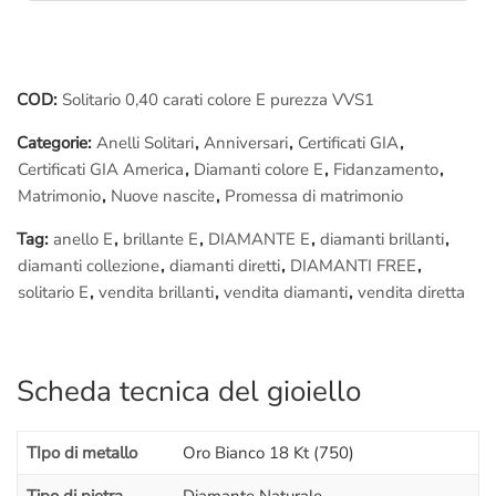
Questo
anello
infatti può essere simile ad altri ma non identico:
viene creato appositamente a mano per te, è
unico
.
COD:
Solitario 0,40 carati colore E purezza VVS1
Se vuoi provare veramente cosa significa il
Made in Italy
puoi
Categorie:
Anelli Solitari
,
Anniversari
,
Certificati GIA
,
anche assistere in diretta alle fasi della lavorazione del tuo
Certificati GIA America
,
Diamanti colore E
,
Fidanzamento
,
gioiello: siedi di fianco al
Maestro orafo
incaricato del tuo
Matrimonio
,
Nuove nascite
,
Promessa di matrimonio
lavoro, lo seguirai passo passo nelle fasi della
lavorazione
, ti
spiegherà tutto, sarà un’esperienza indimenticabile.
Tag:
anello E
,
brillante E
,
DIAMANTE E
,
diamanti brillanti
,
diamanti collezione
,
diamanti diretti
,
DIAMANTI FREE
,
Ovviamente puoi
fotografare e filmare
tutto, allegare il
solitario E
,
vendita brillanti
,
vendita diamanti
,
vendita diretta
materiale fotografico al tuo
regalo
lo renderà senza dubbio
unico, inimitabile..
Scheda tecnica del gioiello
Raggiungerci è facilissimo:
Ci troviamo a pochi passi da
Piazza di Spagna
, nel cuore
storico di Roma. Se vieni da fuori
Roma
puoi arrivare
TIpo di metallo
Oro Bianco 18 Kt (750)
comodamente alla
stazione Termini
e da lì prendere la metro
linea A e scendere dopo sole 3 fermate a
Piazza di Spagna
.