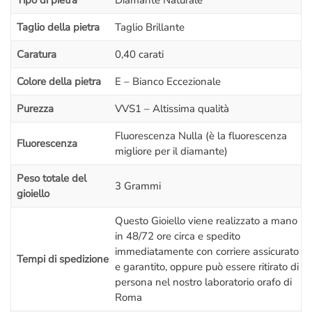
Tipo di pietra
Diamante Naturale
Molti Clienti dal nord e dal sud
Italia
prenotano un “
andata e
Taglio della pietra
Taglio Brillante
ritorno in giornata
” e assistono in diretta alla lavorazione del
proprio
gioiello
(che dura dai 60 ai 90 minuti) è quindi possibile
Caratura
0,40 carati
per chiunque, non solo per chi vive a
Roma
.
Colore della pietra
E – Bianco Eccezionale
– Se vieni a visitarci di persona avrai una
lezione gratuita
sul
Purezza
VVS1 – Altissima qualità
mondo del diamante:
vedrai dal vivo le differenze di colore,
purezza, simmetria, taglio, caratura
,
Luster
e
BGM
con lente e
Fluorescenza Nulla (è la fluorescenza
Fluorescenza
microscopio
; una spiegazione semplificata ma dettagliata sul
migliore per il diamante)
diamante
che ti farà capire tanti piccoli segreti e ti metterà
Peso totale del
nelle condizioni di
fare una scelta più consapevole
.
3 Grammi
gioiello
L’appuntamento è ovviamente senza impegno,
non sei
obbligato ad acquistare!
Questo Gioiello viene realizzato a mano
in 48/72 ore circa e spedito
Il prezzo di questo
Anello Solitario
include:
immediatamente con corriere assicurato
Tempi di spedizione
–
Certificazione
internazionale
GIA America
con
incisione al
e garantito, oppure può essere ritirato di
laser sul Diamante.
persona nel nostro laboratorio orafo di
– Incisione interna
al gambo dell’anello (massimo 25 caratteri)
Roma
– Confezione regalo.