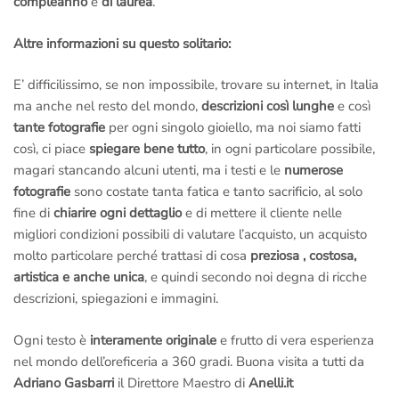
compleanno
e
di laurea
.
Altre informazioni su questo solitario:
E’ difficilissimo, se non impossibile, trovare su internet, in Italia
ma anche nel resto del mondo,
descrizioni così lunghe
e così
tante fotografie
per ogni singolo gioiello, ma noi siamo fatti
così, ci piace
spiegare bene tutto
, in ogni particolare possibile,
magari stancando alcuni utenti, ma i testi e le
numerose
fotografie
sono costate tanta fatica e tanto sacrificio, al solo
fine di
chiarire ogni dettaglio
e di mettere il cliente nelle
migliori condizioni possibili di valutare l’acquisto, un acquisto
molto particolare perché trattasi di cosa
preziosa , costosa,
artistica e anche unica
, e quindi secondo noi degna di ricche
descrizioni, spiegazioni e immagini.
Ogni testo è
interamente originale
e frutto di vera esperienza
nel mondo dell’oreficeria a 360 gradi. Buona visita a tutti da
Adriano Gasbarri
il Direttore Maestro di
Anelli.it