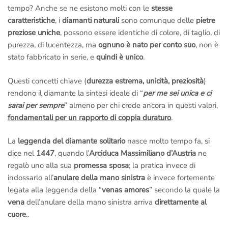
tempo? Anche se ne esistono molti con le
stesse
caratteristiche
, i
diamanti naturali
sono comunque delle
pietre
preziose uniche
, possono essere identiche di colore, di taglio, di
purezza, di lucentezza, ma
ognuno è nato per conto suo
, non è
stato fabbricato in serie, e
quindi è unico
.
Questi concetti chiave (
durezza estrema, unicità, preziosità
)
rendono il diamante la sintesi ideale di “
per me sei unica e ci
sarai per sempre
” almeno per chi crede ancora in questi valori,
fondamentali per un rapporto di coppia duraturo
.
La
leggenda del diamante solitario
nasce molto tempo fa, si
dice nel
1447
, quando l’
Arciduca Massimiliano d’Austria
ne
regalò uno alla sua
promessa sposa
; la pratica invece di
indossarlo all’
anulare della mano sinistra
è invece fortemente
legata alla leggenda della “
venas amores
” secondo la quale la
vena
dell’anulare della mano sinistra arriva
direttamente al
cuore
..