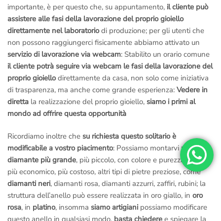
importante, è per questo che, su appuntamento,
il cliente può
assistere alle fasi della lavorazione del proprio gioiello
direttamente nel laboratorio
di produzione; per gli utenti che
non possono raggiungerci fisicamente abbiamo attivato un
servizio di lavorazione via webcam
: Stabilito un orario comune
il cliente potrà seguire via webcam le fasi della lavorazione del
proprio gioiello
direttamente da casa, non solo come iniziativa
di trasparenza, ma anche come grande esperienza:
Vedere in
diretta
la realizzazione del proprio gioiello,
siamo i primi al
mondo ad offrire questa opportunità
Ricordiamo inoltre che
su richiesta questo solitario è
modificabile a vostro piacimento
: Possiamo montarvi
un
diamante più grande
, più piccolo, con colore e purezza diversa,
più economico, più costoso, altri tipi di pietre preziose, come
diamanti neri
, diamanti rosa, diamanti azzurri, zaffiri, rubini; la
struttura dell’anello può essere realizzata in oro giallo, in
oro
rosa
, in
platino
, insomma
siamo artigiani
possiamo modificare
questo anello in qualsiasi modo,
basta chiedere
e spiegare la