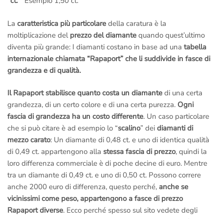
“
ct.
” Esempio 1,50 ct.
La
caratteristica più particolare
della caratura è la
moltiplicazione del
prezzo del diamante
quando quest’ultimo
diventa più grande: I diamanti costano in base ad una
tabella
internazionale chiamata “Rapaport” che li suddivide in fasce di
grandezza e di qualità.
Il Rapaport stabilisce quanto costa un diamante
di una certa
grandezza, di un certo colore e di una certa purezza.
Ogni
fascia di grandezza ha un costo differente
. Un caso particolare
che si può citare è ad esempio lo “
scalino
” dei
diamanti di
mezzo carato
: Un diamante di 0,48 ct. e uno di identica qualità
di 0,49 ct. appartengono alla
stessa fascia di prezzo
, quindi la
loro differenza commerciale è di poche decine di euro. Mentre
tra un diamante di 0,49 ct. e uno di 0,50 ct. Possono correre
anche 2000 euro di differenza, questo perché,
anche se
vicinissimi come peso, appartengono a fasce di prezzo
Rapaport diverse
. Ecco perché spesso sul sito vedete degli