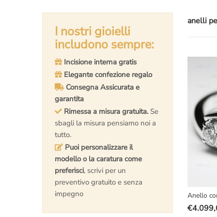
anelli pe
I nostri gioielli
includono sempre:
Incisione interna gratis
Elegante confezione regalo
Consegna Assicurata e
garantita
Rimessa a misura gratuita.
Se
sbagli la misura pensiamo noi a
tutto.
Puoi personalizzare il
modello o la caratura come
preferisci
, scrivi per un
preventivo gratuito e senza
impegno
Anello c
€
4.099,
Il
Il