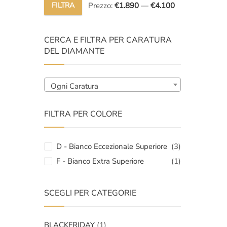
original
attuale
FILTRA
Prezzo:
€1.890
—
€4.100
Prezzo
Prezzo
era:
è:
Min
Max
€6.000,
€3.999,
CERCA E FILTRA PER CARATURA
DEL DIAMANTE
Ogni Caratura
FILTRA PER COLORE
D - Bianco Eccezionale Superiore
(3)
F - Bianco Extra Superiore
(1)
SCEGLI PER CATEGORIE
BLACKFRIDAY
(1)