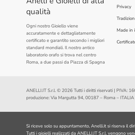
Anelli e Gioielli di alta
Privacy
qualità
Tradizio
Ogni nostro Gioiello viene
Made in i
accuratamente e dettagliatamente
certificato e garantito secondo i migliori
Certifica
standard mondiali. Il nostro antico
laboratorio orafo si trova nel centro
Roma, a due passi da Piazza di Spagna
ANELLI.IT S.r.l. © 2026 Tutti i diritti riservati | PI
produzione: Via Margutta 94, 00187 – Roma – ITALIA
Si riceve solo su appuntamento, Anelli.it si riserva il dir
Tutti i gioielli realizzati da ANELLI.IT S.r.l. vengono ve