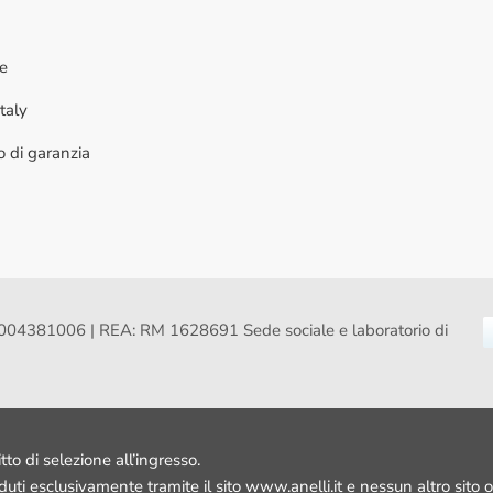
ne
taly
to di garanzia
VA: 16004381006 | REA: RM 1628691 Sede sociale e laboratorio di
itto di selezione all’ingresso.
nduti esclusivamente tramite il sito www.anelli.it e nessun altro sito o 