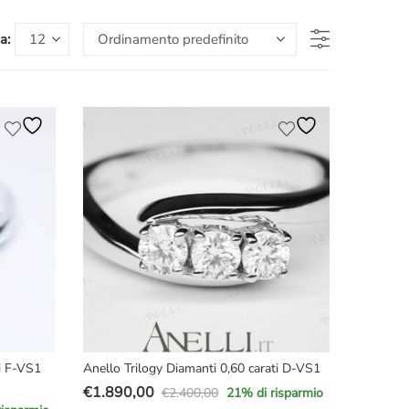
a:
ti F-VS1
Anello Trilogy Diamanti 0,60 carati D-VS1
€
1.890,00
€
2.400,00
21
% di risparmio
Il
Il