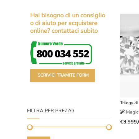
prezzo
prezzo
original
attuale
Hai bisogno di un consiglio
era:
è:
o di aiuto per acquistare
€5.200,
€4.099,
online? contattaci subito
SCRIVICI TRAMITE FORM
Trilogy d
FILTRA PER PREZZO
Magic 
€
3.999,
Il
Il
prezzo
prezzo