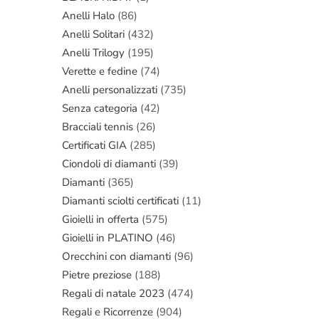
Anelli Halo
(86)
Anelli Solitari
(432)
Anelli Trilogy
(195)
Verette e fedine
(74)
Anelli personalizzati
(735)
Senza categoria
(42)
Bracciali tennis
(26)
Certificati GIA
(285)
Ciondoli di diamanti
(39)
Diamanti
(365)
Diamanti sciolti certificati
(11)
Gioielli in offerta
(575)
Gioielli in PLATINO
(46)
Orecchini con diamanti
(96)
Pietre preziose
(188)
Regali di natale 2023
(474)
Regali e Ricorrenze
(904)