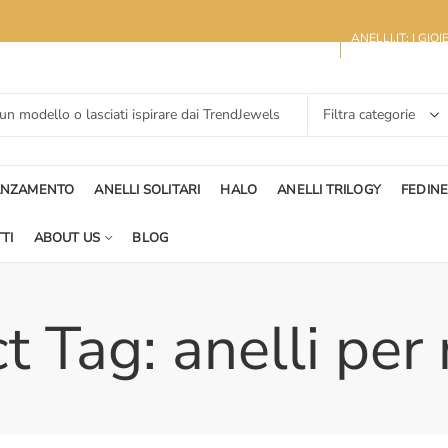
ANELLI.IT: I GIO
ANZAMENTO
ANELLI SOLITARI
HALO
ANELLI TRILOGY
FEDIN
TI
ABOUT US
BLOG
t Tag: anelli per 