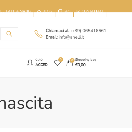
IELLI FATTI A MANO
BLOG
FAQ
CONTATTACI
Chiamaci al:
+(39) 065416661
Email:
info@anelli.it
E
Shopping bag
0
CIAO,
0
€
0,00
ACCEDI
nascita