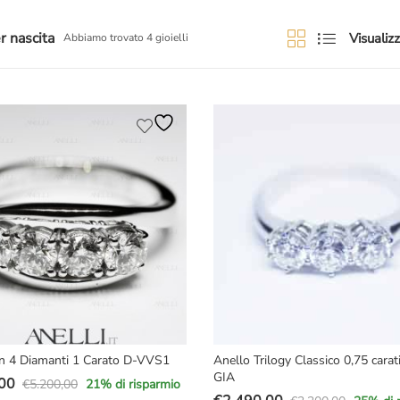
r nascita
Visualizz
Abbiamo trovato 4 gioielli
on 4 Diamanti 1 Carato D-VVS1
Anello Trilogy Classico 0,75 cara
GIA
00
€
5.200,00
21
% di risparmio