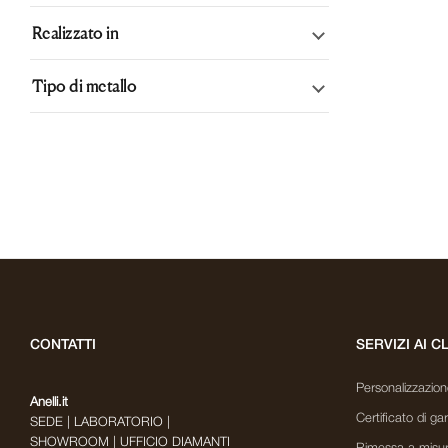
Per Natale
(1)
Gioielli di anniversario
Realizzato in
(1)
Per una nuova nascita
(1)
Orecchini pavè
(1)
Italia
Tipo di metallo
(1)
Proposta di matrimonio
(1)
Orecchini punto luce
(1)
Regalo di anniversario
Oro Bianco 18 Kt (750)
(1)
(1)
CONTATTI
SERVIZI AI C
Personalizzazione 
Anelli.it
Certificato di ga
SEDE | LABORATORIO |
SHOWROOM | UFFICIO DIAMANTI