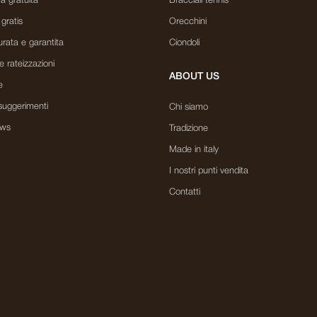
a gratuita
Bracciali tennis
 gratis
Orecchini
rata e garantita
Ciondoli
e rateizzazioni
ABOUT US
e
suggerimenti
Chi siamo
ews
Tradizione
Made in italy
I nostri punti vendita
Contatti