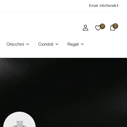
Email:
info@anelli.it
0
0
Orecchini
Ciondoli
Regali
BLAC