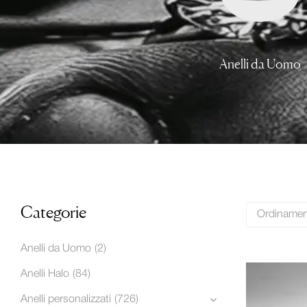
tegoria
Verette e fedine
Anelli da Uomo
Categorie
Ordinament
Anelli da Uomo
(2)
Anelli Halo
(84)
Anelli personalizzati
(726)