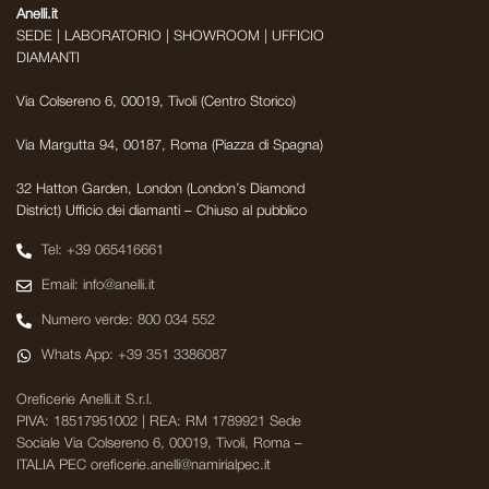
Anelli.it
SEDE | LABORATORIO | SHOWROOM | UFFICIO
DIAMANTI
Via Colsereno 6, 00019, Tivoli (Centro Storico)
Via Margutta 94, 00187, Roma (Piazza di Spagna)
32 Hatton Garden, London (London’s Diamond
District) Ufficio dei diamanti – Chiuso al pubblico
Tel: +39 065416661
Email: info@anelli.it
Numero verde: 800 034 552
Whats App: +39 351 3386087
Oreficerie Anelli.it S.r.l.
PIVA: 18517951002 | REA: RM 1789921 Sede
Sociale Via Colsereno 6, 00019, Tivoli, Roma –
ITALIA PEC oreficerie.anelli@namirialpec.it