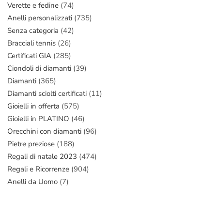
Verette e fedine
(74)
Anelli personalizzati
(735)
Senza categoria
(42)
Bracciali tennis
(26)
Certificati GIA
(285)
Ciondoli di diamanti
(39)
Diamanti
(365)
Diamanti sciolti certificati
(11)
Gioielli in offerta
(575)
Gioielli in PLATINO
(46)
Orecchini con diamanti
(96)
Pietre preziose
(188)
Regali di natale 2023
(474)
Regali e Ricorrenze
(904)
Anelli da Uomo
(7)