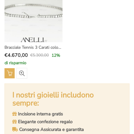
Bracciale Tennis 3 Carati colore F purezza VS1
€
4.670,00
€
5.300,00
12
%
Il
Il
di risparmio
prezzo
prezzo
originale
attuale
era:
è:
€5.300,00.
€4.670,00.
I nostri gioielli includono
sempre:
Incisione interna gratis
Elegante confezione regalo
Consegna Assicurata e garantita