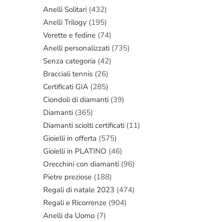
Anelli Solitari
(432)
Anelli Trilogy
(195)
Verette e fedine
(74)
Anelli personalizzati
(735)
Senza categoria
(42)
Bracciali tennis
(26)
Certificati GIA
(285)
Ciondoli di diamanti
(39)
Diamanti
(365)
Diamanti sciolti certificati
(11)
Gioielli in offerta
(575)
Gioielli in PLATINO
(46)
Orecchini con diamanti
(96)
Pietre preziose
(188)
Regali di natale 2023
(474)
Regali e Ricorrenze
(904)
Anelli da Uomo
(7)