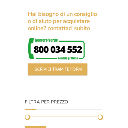
prezzo
prezzo
original
attuale
Hai bisogno di un consiglio
era:
è:
o di aiuto per acquistare
€2.400,
€1.877,
online? contattaci subito
SCRIVICI TRAMITE FORM
FILTRA PER PREZZO