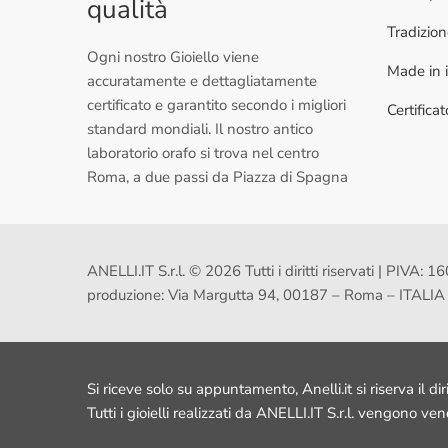
qualità
Tradizio
Ogni nostro Gioiello viene
Made in i
accuratamente e dettagliatamente
certificato e garantito secondo i migliori
Certifica
standard mondiali. Il nostro antico
laboratorio orafo si trova nel centro
Roma, a due passi da Piazza di Spagna
ANELLI.IT S.r.l. © 2026 Tutti i diritti riservati | PI
produzione: Via Margutta 94, 00187 – Roma – ITALIA
Si riceve solo su appuntamento, Anelli.it si riserva il dir
Tutti i gioielli realizzati da ANELLI.IT S.r.l. vengono ve