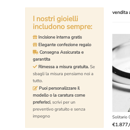
vendita 
I nostri gioielli
includono sempre:
Incisione interna gratis
Elegante confezione regalo
Consegna Assicurata e
garantita
Rimessa a misura gratuita.
Se
sbagli la misura pensiamo noi a
tutto.
Puoi personalizzare il
modello o la caratura come
preferisci
, scrivi per un
preventivo gratuito e senza
impegno
Solitario
€
1.877,
Il
Il