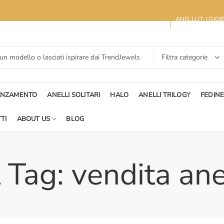
ANELLI.IT: I GIO
ANZAMENTO
ANELLI SOLITARI
HALO
ANELLI TRILOGY
FEDIN
TI
ABOUT US
BLOG
 Tag: vendita ane