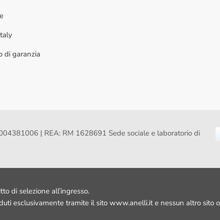
ne
taly
to di garanzia
VA: 16004381006 | REA: RM 1628691 Sede sociale e laboratorio di
itto di selezione all’ingresso.
nduti esclusivamente tramite il sito www.anelli.it e nessun altro sito o 