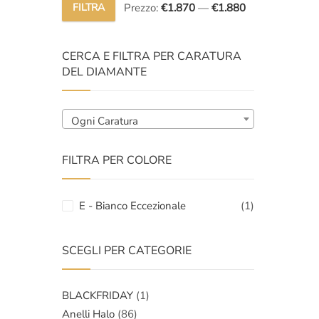
FILTRA
Prezzo:
€1.870
—
€1.880
Prezzo
Prezzo
Min
Max
CERCA E FILTRA PER CARATURA
DEL DIAMANTE
Ogni Caratura
FILTRA PER COLORE
E - Bianco Eccezionale
(1)
SCEGLI PER CATEGORIE
BLACKFRIDAY
(1)
Anelli Halo
(86)