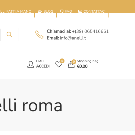
IELLI FATTI A MANO
BLOG
FAQ
CONTATTACI
Chiamaci al:
+(39) 065416661
Email:
info@anelli.it
E
Shopping bag
0
CIAO,
0
€
0,00
ACCEDI
lli roma