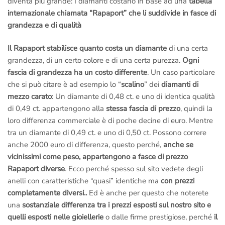
diventa più grande: I diamanti costano in base ad una
tabella
internazionale chiamata “Rapaport” che li suddivide in fasce di
grandezza e di qualità
Il Rapaport stabilisce quanto costa un diamante
di una certa
grandezza, di un certo colore e di una certa purezza.
Ogni
fascia di grandezza ha un costo differente
. Un caso particolare
che si può citare è ad esempio lo “
scalino
” dei
diamanti di
mezzo carato
: Un diamante di 0,48 ct. e uno di identica qualità
di 0,49 ct. appartengono alla
stessa fascia di prezzo
, quindi la
loro differenza commerciale è di poche decine di euro. Mentre
tra un diamante di 0,49 ct. e uno di 0,50 ct. Possono correre
anche 2000 euro di differenza, questo perché,
anche se
vicinissimi come peso, appartengono a fasce di prezzo
Rapaport diverse
. Ecco perché spesso sul sito vedete degli
anelli con caratteristiche “quasi” identiche ma
con prezzi
completamente diversi..
Ed è anche per questo che noterete
una
sostanziale differenza tra i prezzi esposti sul nostro sito e
quelli esposti nelle gioiellerie
o dalle firme prestigiose, perché
il