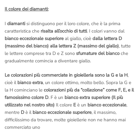
Il colore dei diamanti:
I
diamanti
si distinguono per il loro colore, che è la prima
caratteristica che
risalta all’occhio di tutti
. I colori vanno dal
bianco eccezionale superiore
al giallo, cioè
dalla lettera D
(massimo del bianco) alla lettera Z (massimo del giallo)
, tutte
le lettere comprese tra D e Z sono
sfumature del bianco
che
gradualmente comincia a diventare giallo.
Le colorazioni più commerciate in gioielleria sono la G e la H
,
cioè il
bianco extra
, un colore ottimo, molto bello. Sopra la G e
la H cominciano le
colorazioni più da “collezione” come F, E, e il
famosissimo colore D
. F è un
bianco extra superiore (Il più
utilizzato nel nostro sito)
Il colore
E
è un
bianco eccezionale
,
mentre
D
è il
bianco eccezionale superiore
, il massimo,
difficilissimo da trovare, molte gioiellerie non ne hanno mai
commerciato uno