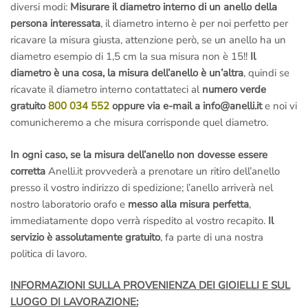
diversi modi:
Misurare il diametro interno di un anello della
persona interessata
, il diametro interno è per noi perfetto per
ricavare la misura giusta, attenzione però, se un anello ha un
diametro esempio di 1,5 cm la sua misura non è 15!!
Il
diametro è una cosa, la misura dell’anello è un’altra
, quindi se
ricavate il diametro interno contattateci al
numero verde
gratuito
800 034 552
oppure via e-mail a info@anelli.it
e noi vi
comunicheremo a che misura corrisponde quel diametro.
In ogni caso, se la misura dell’anello non dovesse essere
corretta
Anelli.it provvederà a prenotare un ritiro dell’anello
presso il vostro indirizzo di spedizione; l’anello arriverà nel
nostro laboratorio orafo e
messo alla misura perfetta
,
immediatamente dopo verrà rispedito al vostro recapito.
Il
servizio è assolutamente gratuito
, fa parte di una nostra
politica di lavoro.
INFORMAZIONI SULLA PROVENIENZA DEI GIOIELLI E SUL
LUOGO DI LAVORAZIONE: