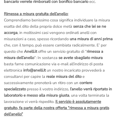
bancario verrete rimborsati con bonifico bancario
ecc.
Rimessa a misura gratuita dell’anello:
Comprendiamo benissimo cosa significa individuare la misura
esatta del dito della propria dolce metà
senza che lei se ne
accorga
, in moltissimi casi vengono ordinati anelli con
misurazioni a caso, spesso ricordando
una misura di anni prima
che, con il tempo, può essere cambiata radicalmente. E’ per
questo che
Anelli.it
offre un servizio gratuito di “
rimessa a
misura dell’anello
”: In sostanza
se avete sbagliato misura
basta farne comunicazione via e-mail all’indirizzo di posta
elettronica
info@anelli.it
un nostro incaricato provvederà a
consultarvi per capire la
reale misura del dito
e
successivamente prenoterà un ritiro con un
corriere
specializzato
presso il vostro indirizzo,
l’anello verrà riportato in
laboratorio e messo alla misura giusta
, una volta terminata la
lavorazione vi verrà rispedito.
Il servizio è assolutamente
gratuito, fa parte della nostra offerta “rimessa a misura gratis
dell’anello”