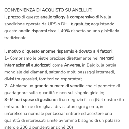
CONVENIENZA DI ACQUISTO SU ANELLI.IT
:
Il
prezzo
di questo
anello trilogy
è
comprensivo di iva
, la
spedizione operata da UPS o DHL
è gratuita
; acquistando
questo
anello risparmi
circa il 40% rispetto ad una gioielleria
tradizionale.
Il motivo di questo enorme risparmio è dovuto a 4 fattori:
1-
Compriamo le pietre preziose direttamente nei
mercati
internazionali autorizzati
, come
Anversa
, in Belgio, la patria
mondiale dei diamanti, saltando molti passaggi intermedi,
divisi tra grossisti, fornitori ed esportatori;
2-
Abbiamo un
grande numero di vendite
che ci permette di
guadagnare sulla quantità e non sul singolo gioiello;
3-
Minori spese di gestione
di un negozio fisico (Nel nostro sito
entrano decine di migliaia di visitatori ogni giorno, in
un’oreficeria normale per lasciar entrare ed assistere una
quantità di interessati simile avremmo bisogno di un palazzo
intero e 200 dipendenti anziché 20)