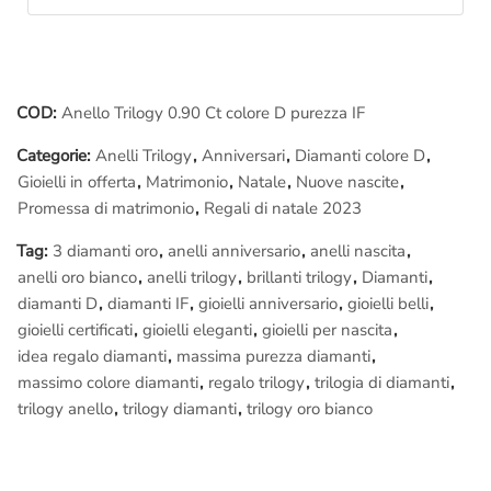
Questo
anello trilogy
infatti può essere simile ad altri ma non
identico:
viene creato appositamente a mano per te, è
unico
.
Se vuoi provare veramente cosa significa il
Made in Italy
puoi
anche assistere in diretta alle fasi della lavorazione del tuo
COD:
Anello Trilogy 0.90 Ct colore D purezza IF
gioiello: siedi di fianco al
Maestro orafo
incaricato del tuo
Categorie:
Anelli Trilogy
,
Anniversari
,
Diamanti colore D
,
lavoro, lo seguirai passo passo nelle fasi della
lavorazione
, ti
Gioielli in offerta
,
Matrimonio
,
Natale
,
Nuove nascite
,
spiegherà tutto, sarà un’esperienza indimenticabile.
Promessa di matrimonio
,
Regali di natale 2023
Ovviamente puoi
fotografare e filmare
tutto, allegare il
Tag:
3 diamanti oro
,
anelli anniversario
,
anelli nascita
,
materiale fotografico al tuo
regalo
lo renderà senza dubbio
anelli oro bianco
,
anelli trilogy
,
brillanti trilogy
,
Diamanti
,
unico, inimitabile..
diamanti D
,
diamanti IF
,
gioielli anniversario
,
gioielli belli
,
gioielli certificati
,
gioielli eleganti
,
gioielli per nascita
,
Raggiungerci è facilissimo:
idea regalo diamanti
,
massima purezza diamanti
,
Ci troviamo a pochi passi da
Piazza di Spagna
, nel cuore
massimo colore diamanti
,
regalo trilogy
,
trilogia di diamanti
,
storico di Roma. Se vieni da fuori
Roma
puoi arrivare
trilogy anello
,
trilogy diamanti
,
trilogy oro bianco
comodamente alla
stazione Termini
e da lì prendere la metro
linea A e scendere dopo sole 3 fermate a
Piazza di Spagna
.
Molti Clienti dal nord e dal sud
Italia
prenotano un “
andata e