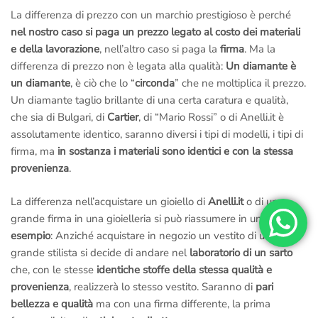
La differenza di prezzo con un marchio prestigioso è perché
nel nostro caso si paga un prezzo legato al costo dei materiali
e della lavorazione
, nell’altro caso si paga la
firma
. Ma la
differenza di prezzo non è legata alla qualità:
Un diamante è
un diamante
, è ciò che lo “
circonda
” che ne moltiplica il prezzo.
Un diamante taglio brillante di una certa caratura e qualità,
che sia di Bulgari, di
Cartier
, di “Mario Rossi” o di Anelli.it è
assolutamente identico, saranno diversi i tipi di modelli, i tipi di
firma, ma
in sostanza i materiali sono identici e con la stessa
provenienza
.
La differenza nell’acquistare un gioiello di
Anelli.it
o di una
grande firma in una gioielleria si può riassumere in un
semplice
esempio
: Anziché acquistare in negozio un vestito di un
grande stilista si decide di andare nel
laboratorio di un sarto
che, con le stesse
identiche stoffe della stessa qualità e
provenienza
, realizzerà lo stesso vestito. Saranno di
pari
bellezza e qualità
ma con una firma differente, la prima