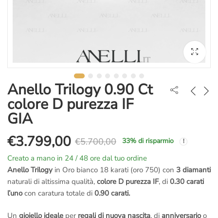
Anello Trilogy 0.90 Ct
colore D purezza IF
GIA
€
3.799,00
€
5.700,00
33
% di risparmio
Il
Il
Creato a mano in 24 / 48 ore dal tuo ordine
prezzo
prezzo
Anello Trilogy
in Oro bianco 18 karati (oro 750) con
3 diamanti
naturali di altissima qualità,
colore D purezza IF
, di
0.30 carati
originale
attuale
l’uno
con caratura totale di
0.90 carati.
era:
è:
Un
gioiello ideale
per
regali di nuova nascita
, di
anniversario
o