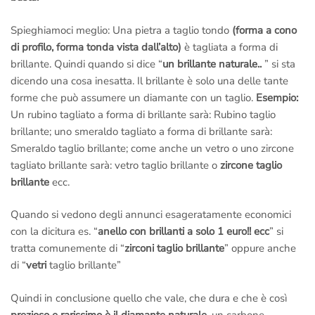
Spieghiamoci meglio: Una pietra a taglio tondo
(forma a cono
di profilo, forma tonda vista dall’alto)
è tagliata a forma di
brillante. Quindi quando si dice “
un brillante naturale..
” si sta
dicendo una cosa inesatta. Il brillante è solo una delle tante
forme che può assumere un diamante con un taglio.
Esempio:
Un rubino tagliato a forma di brillante sarà: Rubino taglio
brillante; uno smeraldo tagliato a forma di brillante sarà:
Smeraldo taglio brillante; come anche un vetro o uno zircone
tagliato brillante sarà: vetro taglio brillante o
zircone taglio
brillante
ecc.
Quando si vedono degli annunci esageratamente economici
con la dicitura es. “
anello con brillanti a solo 1 euro!! ecc
” si
tratta comunemente di “
zirconi taglio brillante
” oppure anche
di “
vetri
taglio brillante”
Quindi in conclusione quello che vale, che dura e che è così
prezioso e rarissimo è il diamante naturale
, un carbone