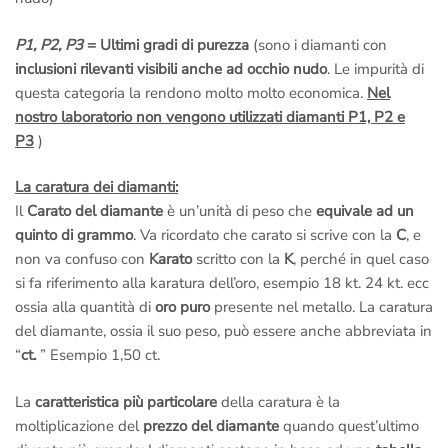
P1, P2, P3
= Ultimi gradi di purezza
(sono i diamanti con
inclusioni rilevanti visibili anche ad occhio nudo
. Le impurità di
questa categoria la rendono molto molto economica.
Nel
nostro laboratorio non vengono utilizzati diamanti P1, P2 e
P3
)
La caratura dei diamanti:
Il
Carato del diamante
è un’unità di peso che
equivale ad un
quinto di grammo
. Va ricordato che carato si scrive con la
C
, e
non va confuso con
Karato
scritto con la
K
, perché in quel caso
si fa riferimento alla karatura dell’oro, esempio 18 kt. 24 kt. ecc
ossia alla quantità di
oro puro
presente nel metallo. La caratura
del diamante, ossia il suo peso, può essere anche abbreviata in
“
ct.
” Esempio 1,50 ct.
La
caratteristica più particolare
della caratura è la
moltiplicazione del
prezzo del diamante
quando quest’ultimo