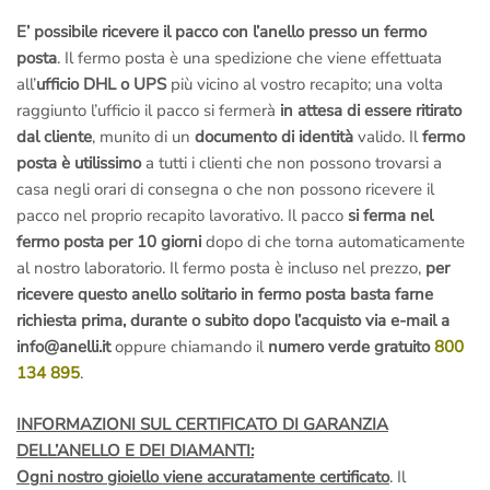
E’ possibile ricevere il pacco con l’anello presso un fermo
posta
. Il fermo posta è una spedizione che viene effettuata
all’
ufficio DHL o UPS
più vicino al vostro recapito; una volta
raggiunto l’ufficio il pacco si fermerà
in attesa di essere ritirato
dal cliente
, munito di un
documento di identità
valido. Il
fermo
posta è utilissimo
a tutti i clienti che non possono trovarsi a
casa negli orari di consegna o che non possono ricevere il
pacco nel proprio recapito lavorativo. Il pacco
si ferma nel
fermo posta per 10 giorni
dopo di che torna automaticamente
al nostro laboratorio. Il fermo posta è incluso nel prezzo,
per
ricevere questo anello solitario in fermo posta basta farne
richiesta prima, durante o subito dopo l’acquisto via e-mail a
info@anelli.it
oppure chiamando il
numero verde gratuito
800
134 895
.
INFORMAZIONI SUL CERTIFICATO DI GARANZIA
DELL’ANELLO E DEI DIAMANTI:
Ogni nostro gioiello viene accuratamente certificato
. Il