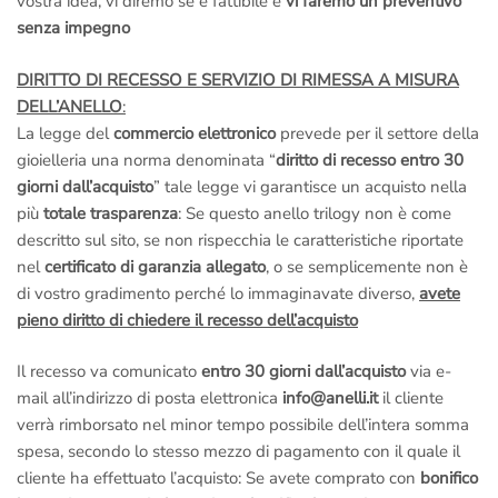
vostra idea, vi diremo se è fattibile e
vi faremo un preventivo
senza impegno
DIRITTO DI RECESSO E SERVIZIO DI RIMESSA A MISURA
DELL’ANELLO
:
La legge del
commercio elettronico
prevede per il settore della
gioielleria una norma denominata “
diritto di recesso entro 30
giorni dall’acquisto
” tale legge vi garantisce un acquisto nella
più
totale trasparenza
: Se questo anello trilogy non è come
descritto sul sito, se non rispecchia le caratteristiche riportate
nel
certificato di garanzia allegato
, o se semplicemente non è
di vostro gradimento perché lo immaginavate diverso,
avete
pieno diritto di chiedere il recesso dell’acquisto
Il recesso va comunicato
entro 30 giorni dall’acquisto
via e-
mail all’indirizzo di posta elettronica
info@anelli.it
il cliente
verrà rimborsato nel minor tempo possibile dell’intera somma
spesa, secondo lo stesso mezzo di pagamento con il quale il
cliente ha effettuato l’acquisto: Se avete comprato con
bonifico