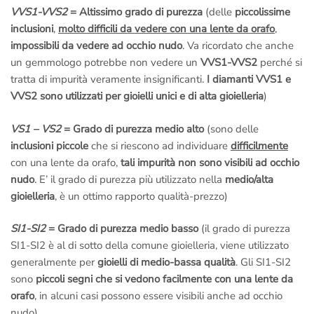
VVS1-VVS2
= Altissimo grado di purezza
(delle
piccolissime
inclusioni
,
molto difficili da vedere con una lente da orafo
,
impossibili da vedere ad occhio nudo
. Va ricordato che anche
un gemmologo potrebbe non vedere un
VVS1-VVS2
perché si
tratta di impurità veramente insignificanti.
I diamanti VVS1 e
VVS2 sono utilizzati per gioielli unici e di alta gioielleria
)
VS1 – VS2
= Grado di purezza medio alto
(sono delle
inclusioni piccole
che si riescono ad individuare
difficilmente
con una lente da orafo,
tali impurità non sono visibili ad occhio
nudo
. E’ il grado di purezza più utilizzato nella
medio/alta
gioielleria
, è un ottimo rapporto qualità-prezzo)
SI1-SI2
= Grado di purezza medio basso
(il grado di purezza
SI1-SI2 è al di sotto della comune gioielleria, viene utilizzato
generalmente per
gioielli di medio-bassa qualità
. Gli SI1-SI2
sono
piccoli segni che si vedono facilmente con una lente da
orafo
, in alcuni casi possono essere visibili anche ad occhio
nudo)