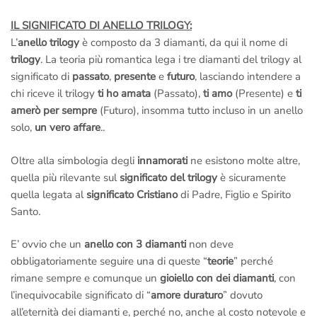
complicata, se non è di tuo gradimento vieni
totalmente
IL SIGNIFICATO DI ANELLO TRILOGY:
rimborsato
.
L’
anello trilogy
è composto da 3 diamanti, da qui il nome di
–
Assistenza gratuita a vita
: ci teniamo a rivederti presto,
trilogy
. La teoria più romantica lega i tre diamanti del trilogy al
chiama o scrivi se hai dei problemi,
ti aiutiamo noi
, la tua
significato di
passato
,
presente
e
futuro
, lasciando intendere a
soddisfazione è la nostra miglior pubblicità.
chi riceve il trilogy
ti ho amata
(Passato),
ti amo
(Presente) e
ti
–
Fotografie della lavorazione dell’anello via e-mail
: Si,
amerò per sempre
(Futuro), insomma tutto incluso in un anello
facciamo degli scatti mentre lo creiamo; potrai
allegarli al tuo
solo,
un vero affare
..
regalo
e renderlo unico.
Noi siamo artigiani italiani veri, creiamo i nostri gioielli a Roma
,
Oltre alla simbologia degli
innamorati
ne esistono molte altre,
non abbiamo nulla da nascondere.
quella più rilevante sul
significato del trilogy
è sicuramente
Non ci credi?
Prenota una visita in laboratorio
e vieni a vederlo
quella legata al
significato Cristiano
di Padre, Figlio e Spirito
dal vivo,
potrai fare tu stesso foto e video ai Maestri Orafi a
Santo.
lavoro
.
La fotografie della lavorazione sono incluse nel prezzo ma
E’ ovvio che un
anello con 3 diamanti
non deve
devono essere richieste prima dell’ordine
.
obbligatoriamente seguire una di queste “
teorie
” perché
rimane sempre e comunque un
gioiello con dei diamanti
, con
Email a
info@anelli.it
l’inequivocabile significato di “
amore duraturo
” dovuto
Whatsapp ai Maestri del laboratorio di Roma
al numero
+39
all’eternità dei diamanti e, perché no, anche al costo notevole e
351 3386087
(Solo messaggi di testo)