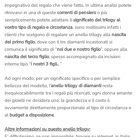
impegnativo del regalo che viene fatto. In ultima analisi potete
Chiama in
laboratorio a Roma
al numero
+39 065416661
ritrovarvi in una di queste
correnti di pensiero
o più
Chiama il
numero verde gratuito di Roma 800 034 552
semplicemente potete adattare il
significato del trilogy al
Per informazioni sui diamanti e sulle certificazioni puoi scrivere
vostro tipo di regalo e circostanza
, sono moltissimi infatti i
anche al nostro
ufficio dei diamanti di Londra
al numero
clienti che scelgono di regalare un anello trilogy alla
nascita
Whatsapp
+44 7392179865
(Solo messaggi di testo)
del primo figlio
, dove con il tre diamanti incastonati si
comunica il significato di “
noi due e nostro figlio
”, oppure alla
Anelli.it Srl – Via Margutta 94, Roma
Citofono Anelli.it
(A
nascita del terzo figlio
, spesso accompagnato da incisioni
destra della scalinata di Trinità dei Monti – Piazza di Spagna)
interne tipo “
i nostri 3 figli..
”
ci raggiungi con la
Metro A
scendendo alla fermata
Piazza di
Spagna
.
Ad ogni modo, per un significato specifico o per semplice
bellezza del modello, l’
anello trilogy di diamanti
resta
–
Per motivi di Privacy e di Sicurezza riceviamo solo ed
inequivocabilmente tra i regali più ricercati, ogni donna amante
esclusivamente su appuntamento, ci riserviamo inoltre il diritto
dei gioielli ne desidera uno, la grandezza e il costo è
di selezione all’ingresso.
ovviamente direttamente proporzionale al tipo di circostanza e
al
budget a disposizione
.
Altre informazioni su questo anello trilogy:
E’ difficilissimo, se non impossibile, trovare su internet, in Italia