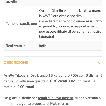
gioiello
Il prezzo di questo
Anello Trilogy
include:
–
3 Certificazioni internazionali GIA America con incisione al
Questo Gioiello viene realizzato a mano
laser
, una per ogni diamante.
in 48/72 ore circa e spedito
– Incisione interna
al gambo dell’anello (massimo 25 caratteri)
immediatamente con corriere assicurato
Tempi di spedizione
– Confezione regalo.
e garantito, oppure, su appuntamento,
– Spedizione assicurata e garantita
: Sei tutelato al 100%, non
può essere ritirato di persona nel nostro
preoccuparti di nulla.
laboratori
– Regolare
fattura di acquisto
iva inclusa: Siamo una società
Realizzato in
Italia
italiana seria, tutti gli acquisti sono regolarmente
ivati e
fatturati
.
– Nessuna tassa a sorpresa!!!
Noi siamo di Roma
, il pacco
DESCRIZIONE
contenente il tuo gioiello
parte dal nostro laboratorio orafo di
Roma
,
non c’è nessuna dogana e nessuna tassa da pagare
Anello Trilogy
in Oro bianco 18 karati (oro 750) con
3 diamanti
quando ti arriverà il pacchetto a casa!
naturali di altissima qualità di
0.30 carati l’uno
con caratura
– Rimessa a misura gratis se la sbagli
: Se sbagli misura
totale di
0.90 carati
.
mandiamo il corriere a ritirare il gioiello per
sistemarlo
;
tranquillo,
non devi pagare nulla
, anche se l’anello è già stato
Un
gioiello ideale
per
regali di nuova nascita
, di
anniversario
o
inciso.
per una
elegante proposta di Matrimonio
.
–
Diritto di recesso se il gioiello non ti piace
: nessuna pratica