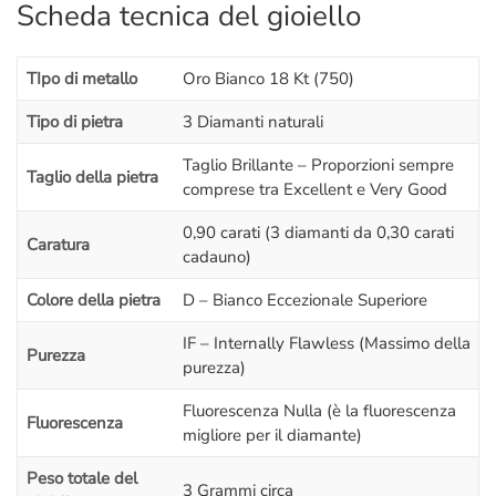
ritorno in giornata
” e assistono in diretta alla lavorazione del
Scheda tecnica del gioiello
proprio
gioiello
(che dura dai 60 ai 90 minuti) è quindi possibile
per chiunque, non solo per chi vive a
Roma
.
TIpo di metallo
Oro Bianco 18 Kt (750)
Dal momento che questo
anello trilogy
viene
creato a mano
Tipo di pietra
3 Diamanti naturali
ad ogni nuovo ordine
è possibile
personalizzarlo
a tuo
piacimento: Puoi scegliere se cambiare il
metallo
e crearlo in
Taglio Brillante – Proporzioni sempre
Taglio della pietra
comprese tra Excellent e Very Good
Oro Rosa
,
Oro Giallo
oppure in
Platino
. Puoi anche cambiare la
caratura e le caratteristiche dei diamanti
.
0,90 carati (3 diamanti da 0,30 carati
Caratura
cadauno)
– Se vieni a visitarci di persona avrai una
lezione gratuita
sul
mondo del diamante:
vedrai dal vivo le differenze di colore,
Colore della pietra
D – Bianco Eccezionale Superiore
purezza, simmetria, taglio, caratura
,
Luster
e
BGM
con lente e
IF – Internally Flawless (Massimo della
microscopio
; una spiegazione semplificata ma dettagliata sul
Purezza
purezza)
diamante
che ti farà capire tanti piccoli segreti e ti metterà
nelle condizioni di
fare una scelta più consapevole
.
Fluorescenza Nulla (è la fluorescenza
Fluorescenza
L’appuntamento è ovviamente senza impegno,
non sei
migliore per il diamante)
obbligato ad acquistare!
Peso totale del
3 Grammi circa