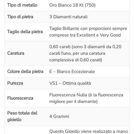
TIpo di metallo
Oro Bianco 18 Kt (750)
Dal momento che questo anello trilogy viene
creato a mano
ad ogni nuovo ordine
è possibile
personalizzarlo
a tuo
Tipo di pietra
3 Diamanti naturali
piacimento: Puoi scegliere se cambiare il
metallo
e crearlo in
Oro Rosa
,
Oro Giallo
oppure in
Platino
. Puoi anche cambiare la
Taglio Brillante con proporzioni sempre
Taglio della pietra
comprese tra Excellent e Very Good
caratura e le caratteristiche dei diamanti
.
0,60 carati (sono 3 diamanti da 0,20
– Se vieni a visitarci di persona avrai una
lezione gratuita
sul
Caratura
carati l'uno, per una caratura
mondo del diamante:
vedrai dal vivo le differenze di colore,
complessiva di 0,60 carati)
purezza, simmetria, taglio, caratura
,
Luster
e
BGM
con lente e
microscopio
; una spiegazione semplificata ma dettagliata sul
Colore della pietra
E – Bianco Eccezionale
diamante
che ti farà capire tanti piccoli segreti e ti metterà
Purezza
VS1 – Ottima qualità
nelle condizioni di
fare una scelta più consapevole
.
L’appuntamento è ovviamente senza impegno,
non sei
Fluorescenza Nulla (è la fluorescenza
Fluorescenza
obbligato ad acquistare!
migliore per il diamante)
Peso totale del
Il prezzo di questo
Anello Trilogy
include:
4 Grammi
gioiello
–
Certificazione
dettagliata del nostro laboratorio orafo
.
– Incisione interna
al gambo dell’anello (massimo 25 caratteri)
Questo Gioiello viene realizzato a mano