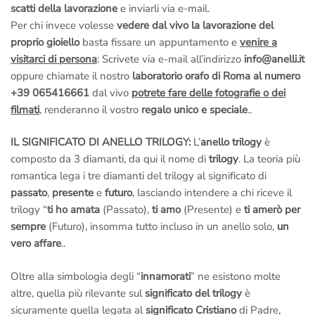
soddisfazione è la nostra miglior pubblicità.
scatti della lavorazione
e inviarli via e-mail.
–
Fotografie della lavorazione dell’anello via e-mail
: Si,
Per chi invece volesse
vedere dal vivo la lavorazione del
facciamo degli scatti mentre lo creiamo; potrai
allegarli al tuo
proprio gioiello
basta fissare un appuntamento e
venire a
regalo
e renderlo unico.
visitarci di persona
: Scrivete via e-mail all’indirizzo
info@anelli.it
Noi siamo artigiani italiani veri, creiamo i nostri gioielli a Roma
,
oppure chiamate il nostro
laboratorio orafo di Roma al numero
non abbiamo nulla da nascondere.
+39 065416661
dal vivo
potrete fare delle fotografie o dei
Non ci credi?
Prenota una visita in laboratorio
e vieni a vederlo
filmati
, renderanno il vostro
regalo unico e speciale
..
dal vivo,
potrai fare tu stesso foto e video ai Maestri Orafi a
IL SIGNIFICATO DI ANELLO TRILOGY:
L’
anello trilogy
è
lavoro
.
composto da 3 diamanti, da qui il nome di
trilogy
. La teoria più
La fotografie della lavorazione sono incluse nel prezzo ma
romantica lega i tre diamanti del trilogy al significato di
devono essere richieste prima dell’ordine
.
passato
,
presente
e
futuro
, lasciando intendere a chi riceve il
Email a
info@anelli.it
trilogy “
ti ho amata
(Passato),
ti amo
(Presente) e
ti amerò per
Whatsapp ai Maestri del laboratorio di Roma
al numero
+39
sempre
(Futuro), insomma tutto incluso in un anello solo,
un
3513386087
(Solo messaggi di testo)
vero affare
..
Chiama in
laboratorio a Roma
al numero
+39 065416661
Oltre alla simbologia degli “
innamorati
” ne esistono molte
Chiama il
numero verde gratuito di Roma 800 034 552
altre, quella più rilevante sul
significato del trilogy
è
Per informazioni sui diamanti e sulle certificazioni puoi scrivere
sicuramente quella legata al
significato Cristiano
di Padre,
anche al nostro
ufficio dei diamanti di Londra
al numero