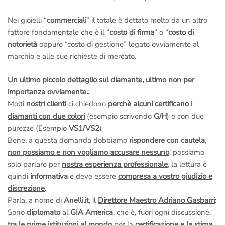
Nei gioielli “
commerciali
” il totale è dettato molto da un altro
fattore fondamentale che è il “
costo di firma
” o “
costo di
notorietà
oppure “costo di gestione” legato ovviamente al
marchio e alle sue richieste di mercato.
Un ultimo piccolo dettaglio sul diamante, ultimo non per
importanza ovviamente..
Molti
nostri clienti
ci chiedono
perchè alcuni certificano i
diamanti con due colori
(esempio scrivendo
G/H
) e con due
purezze (Esempio
VS1/VS2
)
Bene, a questa domanda dobbiamo
rispondere con cautela
,
non possiamo e non vogliamo accusare nessuno
, possiamo
solo parlare per
nostra esperienza professionale
, la lettura è
quindi
informativa
e deve essere
compresa a vostro giudizio e
discrezione
.
Parla, a nome di
Anelli.it
, il
Direttore Maestro Adriano Gasbarri
:
Sono
diplomato
al
GIA America
, che è, fuori ogni discussione,
tra le prime istituzioni al mondo
per la
certificazione e la stima