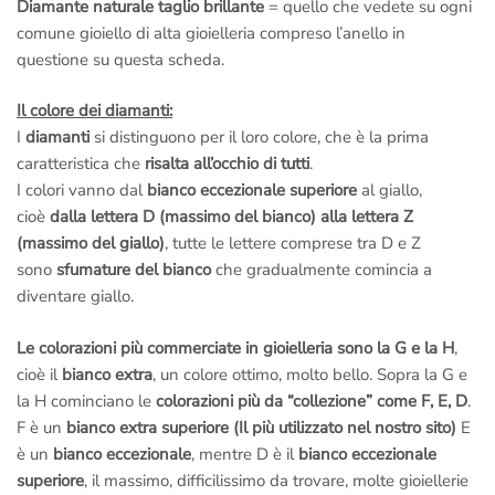
Diamante naturale taglio brillante
= quello che vedete su ogni
comune gioiello di alta gioielleria compreso l’anello in
questione su questa scheda.
Il colore dei diamanti:
I
diamanti
si distinguono per il loro colore, che è la prima
caratteristica che
risalta all’occhio di tutti
.
I colori vanno dal
bianco eccezionale superiore
al giallo,
cioè
dalla lettera D (massimo del bianco) alla lettera Z
(massimo del giallo)
, tutte le lettere comprese tra D e Z
sono
sfumature del bianco
che gradualmente comincia a
diventare giallo.
Le colorazioni più commerciate in gioielleria sono la G e la H
,
cioè il
bianco extra
, un colore ottimo, molto bello. Sopra la G e
la H cominciano le
colorazioni più da “collezione” come F, E, D
.
F è un
bianco extra superiore (Il più utilizzato nel nostro sito)
E
è un
bianco eccezionale
, mentre D è il
bianco eccezionale
superiore
, il massimo, difficilissimo da trovare, molte gioiellerie