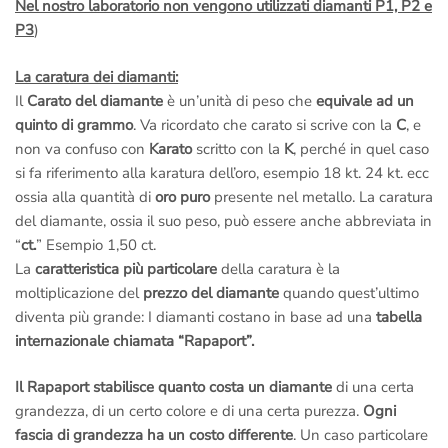
Nel nostro laboratorio non vengono utilizzati diamanti P1, P2 e
P3
)
La caratura dei diamanti:
Il
Carato del diamante
è un’unità di peso che
equivale ad un
quinto di grammo
. Va ricordato che carato si scrive con la
C
, e
non va confuso con
Karato
scritto con la
K
, perché in quel caso
si fa riferimento alla karatura dell’oro, esempio 18 kt. 24 kt. ecc
ossia alla quantità di
oro puro
presente nel metallo. La caratura
del diamante, ossia il suo peso, può essere anche abbreviata in
“
ct.
” Esempio 1,50 ct.
La
caratteristica più particolare
della caratura è la
moltiplicazione del
prezzo del diamante
quando quest’ultimo
diventa più grande: I diamanti costano in base ad una
tabella
internazionale chiamata “Rapaport”.
Il Rapaport stabilisce quanto costa un diamante
di una certa
grandezza, di un certo colore e di una certa purezza.
Ogni
fascia di grandezza ha un costo differente
. Un caso particolare