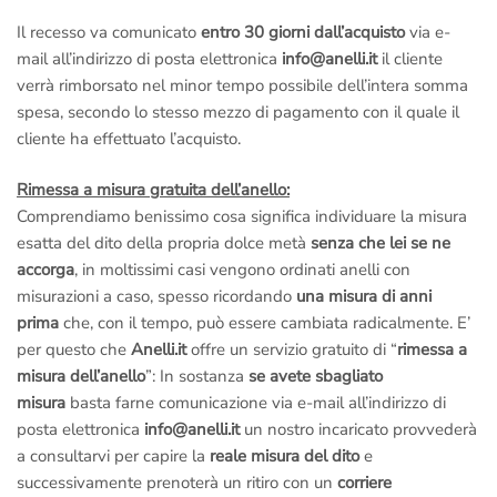
Il recesso va comunicato
entro 30 giorni dall’acquisto
via e-
mail all’indirizzo di posta elettronica
info@anelli.it
il cliente
verrà rimborsato nel minor tempo possibile dell’intera somma
spesa, secondo lo stesso mezzo di pagamento con il quale il
cliente ha effettuato l’acquisto.
Rimessa a misura gratuita dell’anello:
Comprendiamo benissimo cosa significa individuare la misura
esatta del dito della propria dolce metà
senza che lei se ne
accorga
, in moltissimi casi vengono ordinati anelli con
misurazioni a caso, spesso ricordando
una misura di anni
prima
che, con il tempo, può essere cambiata radicalmente. E’
per questo che
Anelli.it
offre un servizio gratuito di “
rimessa a
misura dell’anello
”: In sostanza
se avete sbagliato
misura
basta farne comunicazione via e-mail all’indirizzo di
posta elettronica
info@anelli.it
un nostro incaricato provvederà
a consultarvi per capire la
reale misura del dito
e
successivamente prenoterà un ritiro con un
corriere