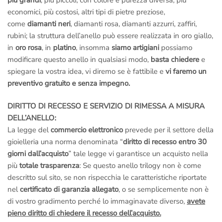
economici, più costosi, altri tipi di pietre preziose,
come
diamanti neri
, diamanti rosa, diamanti azzurri, zaffiri,
rubini; la struttura dell’anello può essere realizzata in oro giallo,
in
oro rosa
, in
platino
, insomma
siamo artigiani
possiamo
modificare questo anello in qualsiasi modo,
basta chiedere
e
spiegare la vostra idea, vi diremo se è fattibile e
vi faremo un
preventivo gratuito e senza impegno.
DIRITTO DI RECESSO E SERVIZIO DI RIMESSA A MISURA
DELL’ANELLO:
La legge del
commercio elettronico
prevede per il settore della
gioielleria una norma denominata “
diritto di recesso entro 30
giorni dall’acquisto
” tale legge vi garantisce un acquisto nella
più
totale trasparenza
: Se questo anello trilogy non è come
descritto sul sito, se non rispecchia le caratteristiche riportate
nel
certificato di garanzia allegato
, o se semplicemente non è
di vostro gradimento perché lo immaginavate diverso,
avete
pieno diritto di chiedere il recesso dell’acquisto.