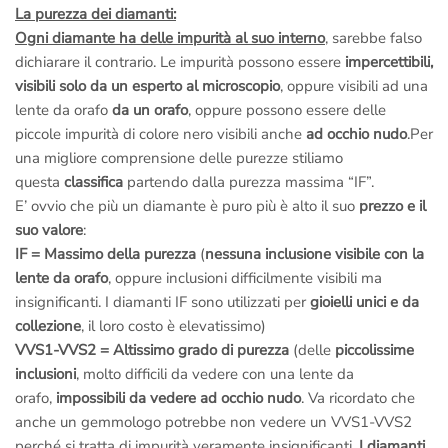
La purezza dei diamanti:
Ogni diamante ha delle impurità al suo interno
, sarebbe falso
dichiarare il contrario. Le impurità possono essere
impercettibili,
visibili solo da un esperto al microscopio
, oppure visibili ad una
lente da orafo
da un orafo
, oppure possono essere delle
piccole impurità di colore nero visibili anche
ad occhio nudo
.Per
una migliore comprensione delle purezze stiliamo
questa
classifica
partendo dalla purezza massima “IF”.
E’ ovvio che più un diamante è puro più è alto il suo
prezzo e il
suo valore
:
IF = Massimo della purezza
(
nessuna inclusione visibile con la
lente da orafo
, oppure inclusioni difficilmente visibili ma
insignificanti. I diamanti IF sono utilizzati per
gioielli unici e da
collezione
, il loro costo è elevatissimo)
VVS1-VVS2 = Altissimo grado di purezza
(delle
piccolissime
inclusioni
, molto difficili da vedere con una lente da
orafo,
impossibili da vedere ad occhio nudo
. Va ricordato che
anche un gemmologo potrebbe non vedere un VVS1-VVS2
perché si tratta di impurità veramente insignificanti.
I diamanti