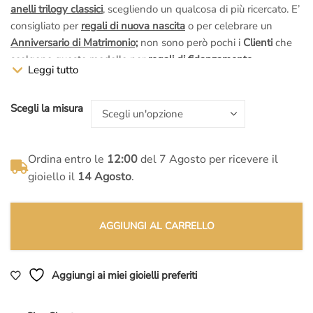
anelli trilogy classici
, scegliendo un qualcosa di più ricercato. E’
€2.300,00.
€1.829,00.
consigliato per
regali di nuova nascita
o per celebrare un
Anniversario di Matrimonio;
non sono però pochi i
Clienti
che
scelgono questo modello per
regali di fidanzamento
Leggi tutto
ufficiale/proposta di Matrimonio.
Scegli la misura
Ma ricorda che non sono solo la
caratura
, il
colore
e la
purezza
a rendere i
Diamanti belli
:
Questi diamanti hanno
fluorescenza nulla
(la migliore per il
Ordina entro le
12:00
del 7 Agosto per ricevere il
diamante, basta avere una fluorescenza leggermente
“sbagliata” per avere un valore di mercato nettamente
gioiello il
14 Agosto
.
inferiore e una
bellezza
decisamente
compromessa
..)
Luster e BGM:
AGGIUNGI AL CARRELLO
Luster Excellent:
(
è il grado di brillantezza dei diamanti
, non lo
dice nessuno ma esiste ed è importantissimo!!)
Aggiungi ai miei gioielli preferiti
No BGM
: Significa che
i diamanti non hanno riflessi di altre
colorazioni
, esempio marroni, verdi ecc
quindi il colore è