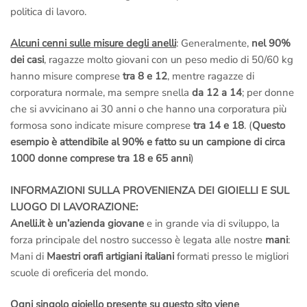
politica di lavoro.
Alcuni cenni sulle misure degli anelli
: Generalmente,
nel 90%
dei casi
, ragazze molto giovani con un peso medio di 50/60 kg
hanno misure comprese
tra 8 e 12
, mentre ragazze di
corporatura normale, ma sempre snella
da 12 a 14
; per donne
che si avvicinano ai 30 anni o che hanno una corporatura più
formosa sono indicate misure comprese
tra 14 e 18
. (
Questo
esempio è attendibile al 90% e fatto su un campione di circa
1000 donne comprese tra 18 e 65 anni
)
INFORMAZIONI SULLA PROVENIENZA DEI GIOIELLI E SUL
LUOGO DI LAVORAZIONE:
Anelli.it è un’azienda giovane
e in grande via di sviluppo, la
forza principale del nostro successo è legata alle nostre
mani
:
Mani di
Maestri orafi artigiani italiani
formati presso le migliori
scuole di oreficeria del mondo.
Ogni singolo gioiello presente su questo sito viene