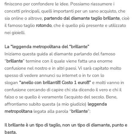
finiscono per confondere le idee. Possiamo riassumere i
concetti principali, quelli importanti per un sano acquisto, che
sia online o altrove,
partendo dal diamante taglio brillante
, cioè
il famoso taglio
rotondo
, che è quello più presente e utilizzato
nei gioielli.
La “leggenda metropolitana del “brillante”
Iniziamo questa guida al diamante parlando del famoso
“
brillante
” termine con il quale viene fatta una enorme
confusione nel nostro e in altri paesi. Vi sarà capitato molto
spesso di vedere annunci su internet o in tv con lo
slogan
“anello con brillanti!!! Costo 1 euro!!!”
e molti vanno in
confusione cercando di capire chi sta dicendo il vero e chi il
falso o se quello è veramente l’acquisto del secolo. Bene,
affrontiamo subito questa (a mio giudizio)
leggenda
metropolitana
legata alla parola “
brillante
”:
Il brillante è un tipo di taglio, non un tipo di diamante, punto e
basta.