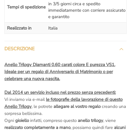
– Confezione regalo.
in 3/5 giorni circa e spedito
Tempi di spedizione
– Spedizione assicurata e garantita
: Sei tutelato al 100%, non
immediatamente con corriere assicurato
preoccuparti di nulla.
e garantito
– Regolare
fattura di acquisto
iva inclusa: Siamo una società
Realizzato in
Italia
italiana seria, tutti gli acquisti sono regolarmente
ivati e
fatturati
.
– Nessuna tassa a sorpresa!!!
Noi siamo di Roma
, il pacco
DESCRIZIONE
contenente il tuo gioiello
parte dal nostro laboratorio orafo di
Roma
,
non c’è nessuna dogana e nessuna tassa da pagare
quando ti arriverà il pacchetto a casa!
Anello Trilogy Diamanti 0.60 carati colore E purezza VS1.
– Rimessa a misura gratis se la sbagli
: Se sbagli misura
Ideale per un regalo di Anniversario di Matrimonio o per
mandiamo il corriere a ritirare il gioiello per
sistemarlo
;
celebrare una nuova nascita.
tranquillo,
non devi pagare nulla
, anche se l’anello è già stato
inciso.
Dal 2014 un servizio incluso nel prezzo senza precedenti:
–
Diritto di recesso se il gioiello non ti piace
: nessuna pratica
Vi inviamo via e-mail
le fotografie della lavorazione di questo
complicata, se non è di tuo gradimento vieni
totalmente
Anello Trilogy
, le potrete
allegare al vostro regalo
creando una
rimborsato
.
sorpresa bellissima.
–
Assistenza gratuita a vita
: ci teniamo a rivederti presto,
Ogni
gioiello
infatti, compreso questo
anello trilogy
, viene
chiama o scrivi se hai dei problemi,
ti aiutiamo noi
, la tua
realizzato completamente a mano
, possiamo quindi fare
alcuni