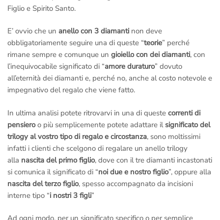
Figlio e Spirito Santo.
Whatsapp
+39 3446696789
(Solo messaggi di testo)
E’ ovvio che un
anello con 3 diamanti
non deve
Anelli.it – Via Margutta 94, Roma
Citofono Anelli.it
(A destra
obbligatoriamente seguire una di queste “
teorie
” perché
della scalinata di Trinità dei Monti – Piazza di Spagna)
ci
rimane sempre e comunque un
gioiello con dei diamanti
, con
raggiungi con la
Metro A
scendendo alla fermata
Piazza di
l’inequivocabile significato di “
amore duraturo
” dovuto
Spagna
.
all’eternità dei diamanti e, perché no, anche al costo notevole e
–
Per motivi di Privacy e di Sicurezza riceviamo solo ed
impegnativo del regalo che viene fatto.
esclusivamente su appuntamento, ci riserviamo inoltre il diritto
In ultima analisi potete ritrovarvi in una di queste
correnti di
di selezione all’ingresso.
pensiero
o più semplicemente potete adattare il
significato del
trilogy al vostro tipo di regalo e circostanza
, sono moltissimi
infatti i clienti che scelgono di regalare un anello trilogy
alla
nascita del primo figlio
, dove con il tre diamanti incastonati
si comunica il significato di “
noi due e nostro figlio
”, oppure alla
nascita del terzo figlio
, spesso accompagnato da incisioni
interne tipo “
i nostri 3 figli
”
Ad ogni modo, per un significato specifico o per semplice