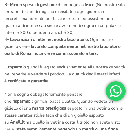
3-
Minori spese di gestione
di un negozio fisico (Nel nostro sito
entrano decine di migliaia di visitatori ogni giorno, in
un’oreficeria normale per lasciar entrare ed assistere una
quantità di interessati simile avremmo bisogno di un palazzo
intero e 200 dipendenti anziché 20)
4- Lavorazioni dirette nel nostro laboratorio:
Ogni nostro
gioiello viene
lavorato completamente nel nostro laboratorio
orafo di Roma, nulla viene commissionato a terzi.
Il
risparmio
quindi è legato esclusivamente alla nostra capacità
nel reperire e vendere i prodotti, la qualità degli stessi infatti
è
certificata e garantita
.
Non bisogna obbligatoriamente pensare
che
risparmio
significhi bassa qualità. Quando vedete un
gioiello di una
marca prestigiosa
esposto in una vetrina con le
stesse caratteristiche tecniche di un gioiello esposto
su
Anelli.it
ma quello in vetrina costa il triplo non avete visto
male,
state semplicemente pagando un marchio, una firma,