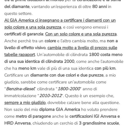
del diamante
, vantando un’esperienza di oltre
80 anni
in
questo settore.
Al GIA America ci insegnano a certificare i diamanti con un
solo colore e una sola purezza
, e così vengono emessi i
certificati di garanzia
:
Con un solo colore e una sola purezza
.
Anche perchè tra un
colore
e l’altro cambia molto, ma
non a
livello di effetto visivo
,
cambia molto a livello di prezzo sulle
tabelle rapaport
. Un’automobile di cilindrata
1800 costa meno
di una sua identica di cilindrata 2000
, come anche l’automobile
che ha
meno km
vale di più di una sua identica
con più km
.
Certificare un
diamante con due colori e due purezze
, a mio
giudizio, sarebbe come certificare un’automobile come
“
Benzina-diesel
” cilindrata “
1800-2000
” anno di
immatricolazione “
2010-2012
“. Questo è un esempio che,
sempre a mio giudizio
, dovrebbe calzare bene alla questione.
Non sazio del mio
diploma GIA America
ho voluto prendere
come
metro di paragone
anche le
certificazioni IGI Anversa e
HRD Anversa
, chiudendo un cerchio di
3 grandissime scuole
,