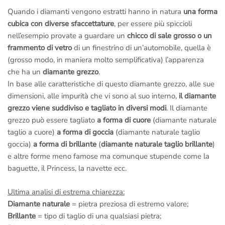
Quando i diamanti vengono estratti hanno in natura
una forma
cubica con diverse sfaccettature
, per essere più spiccioli
nell’esempio provate a guardare un
chicco di sale grosso o un
frammento di vetro
di un finestrino di un’automobile, quella è
(grosso modo, in maniera molto semplificativa) l’apparenza
che ha un
diamante grezzo
.
In base alle caratteristiche di questo diamante grezzo, alle sue
dimensioni, alle impurità che vi sono al suo interno,
il diamante
grezzo viene suddiviso e tagliato in diversi modi
. Il diamante
grezzo può essere tagliato
a forma di cuore
(diamante naturale
taglio a cuore)
a forma di goccia
(diamante naturale taglio
goccia)
a forma di brillante
(
diamante naturale taglio brillante
)
e altre forme meno famose ma comunque stupende come la
baguette, il Princess, la navette ecc.
Ultima analisi di estrema chiarezza:
Diamante naturale
= pietra preziosa di estremo valore;
Brillante
= tipo di taglio di una qualsiasi pietra;