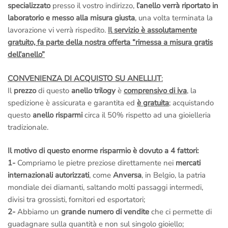
specializzato
presso il vostro indirizzo,
l’anello verrà riportato in
laboratorio e messo alla misura giusta
, una volta terminata la
lavorazione vi verrà rispedito.
Il servizio è assolutamente
gratuito, fa parte della nostra offerta “rimessa a misura gratis
dell’anello”
CONVENIENZA DI ACQUISTO SU ANELLI.IT
:
Il
prezzo
di questo
anello trilogy
è
comprensivo di iva
, la
spedizione è assicurata e garantita ed
è gratuita
; acquistando
questo
anello risparmi
circa il 50% rispetto ad una gioielleria
tradizionale.
Il motivo di questo enorme risparmio è dovuto a 4 fattori:
1-
Compriamo le pietre preziose direttamente nei
mercati
internazionali autorizzati
, come
Anversa
, in Belgio, la patria
mondiale dei diamanti, saltando molti passaggi intermedi,
divisi tra grossisti, fornitori ed esportatori;
2-
Abbiamo un
grande numero di vendite
che ci permette di
guadagnare sulla quantità e non sul singolo gioiello;