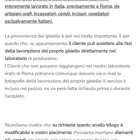
interamente lavorato in Italia, precisamente a Roma, da
artigiani orafi, incassatori, ceristi, incisori, cesellatori
esclusivamente italiani.
La provenienza del gioiello è per noi molto importante, è per
questo che, su appuntamento,
il cliente può assistere alle fasi
della lavorazione del proprio gioiello direttamente nel
laboratorio
di produzione;
I Clienti che non possono raggiungerci nel nostro laboratorio
orafo di Roma potranno comunque ricevere via e-mail le
fotografie della lavorazione del proprio gioiello: Il servizio è
incluso nel prezzo, ne va però fatta richiesta prima o durante
l’acquisto.
Ricordiamo inoltre che
su richiesta questo anello trilogy è
modificabile a vostro piacimento
: Possiamo montarvi
diamanti
più grandi
, più piccoli, con colore e purezza diversa, più