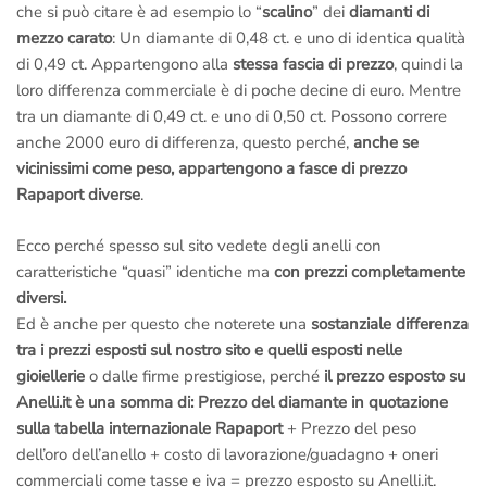
che si può citare è ad esempio lo “
scalino
” dei
diamanti di
mezzo carato
: Un diamante di 0,48 ct. e uno di identica qualità
di 0,49 ct. Appartengono alla
stessa fascia di prezzo
, quindi la
loro differenza commerciale è di poche decine di euro. Mentre
tra un diamante di 0,49 ct. e uno di 0,50 ct. Possono correre
anche 2000 euro di differenza, questo perché,
anche se
vicinissimi come peso, appartengono a fasce di prezzo
Rapaport diverse
.
Ecco perché spesso sul sito vedete degli anelli con
caratteristiche “quasi” identiche ma
con prezzi completamente
diversi.
Ed è anche per questo che noterete una
sostanziale differenza
tra i prezzi esposti sul nostro sito e quelli esposti nelle
gioiellerie
o dalle firme prestigiose, perché
il prezzo esposto su
Anelli.it è una somma di:
Prezzo del diamante in quotazione
sulla tabella internazionale Rapaport
+ Prezzo del peso
dell’oro dell’anello + costo di lavorazione/guadagno + oneri
commerciali come tasse e iva = prezzo esposto su Anelli.it.