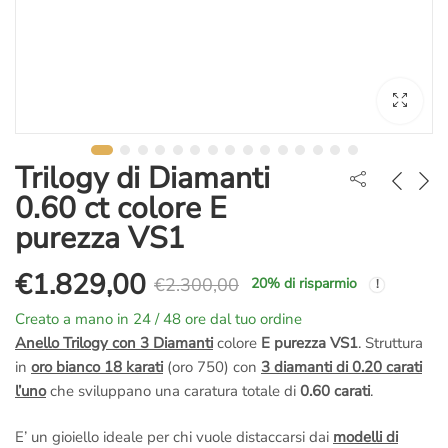
Trilogy di Diamanti
0.60 ct colore E
purezza VS1
€
1.829,00
€
2.300,00
20
% di risparmio
Il
Il
Creato a mano in 24 / 48 ore dal tuo ordine
prezzo
prezzo
Anello Trilogy con 3 Diamanti
colore
E purezza VS1
. Struttura
in
oro bianco 18 karati
(oro 750) con
3 diamanti di 0.20 carati
originale
attuale
l’uno
che sviluppano una caratura totale di
0.60 carati
.
era:
è:
E’ un gioiello ideale per chi vuole distaccarsi dai
modelli di