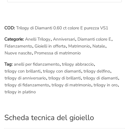
anche assistere in diretta alle fasi della lavorazione del tuo
gioiello: siedi di fianco al
Maestro orafo
incaricato del tuo
lavoro, lo seguirai passo passo nelle fasi della
lavorazione
, ti
spiegherà tutto, sarà un’esperienza indimenticabile.
COD:
Trilogy di Diamanti 0.60 ct colore E purezza VS1
Categorie:
Anelli Trilogy
,
Anniversari
,
Diamanti colore E
,
Ovviamente puoi
fotografare e filmare
tutto, allegare il
Fidanzamento
,
Gioielli in offerta
,
Matrimonio
,
Natale
,
materiale fotografico al tuo
regalo
lo renderà senza dubbio
Nuove nascite
,
Promessa di matrimonio
unico, inimitabile..
Tag:
anelli per fidanzamento
,
trilogy abbraccio
,
Raggiungerci è facilissimo:
trilogy con brillanti
,
trilogy con diamanti
,
trilogy delfino
,
Ci troviamo a pochi passi da
Piazza di Spagna
, nel cuore
trilogy di anniversario
,
trilogy di brillanti
,
trilogy di diamanti
,
storico di Roma. Se vieni da fuori
Roma
puoi arrivare
trilogy di fidanzamento
,
trilogy di matrimonio
,
trilogy in oro
,
comodamente alla
stazione Termini
e da lì prendere la metro
trilogy in platino
linea A e scendere dopo sole 3 fermate a
Piazza di Spagna
.
Molti Clienti dal nord e dal sud
Italia
prenotano un “
andata e
ritorno in giornata
” e assistono in diretta alla lavorazione del
proprio
gioiello
(che dura dai 60 ai 90 minuti) è quindi possibile
Scheda tecnica del gioiello
per chiunque, non solo per chi vive a
Roma
.