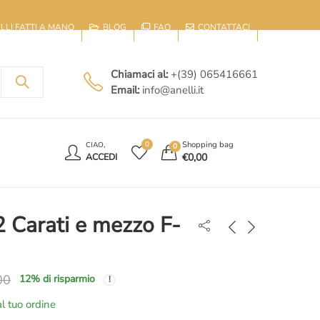
IELLI FATTI A MANO
BLOG
FAQ
CONTATTACI
Chiamaci al:
+(39) 065416661
Email:
info@anelli.it
E
Shopping bag
0
CIAO,
0
€
0,00
ACCEDI
2 Carati e mezzo F-
00
12
% di risparmio
l tuo ordine