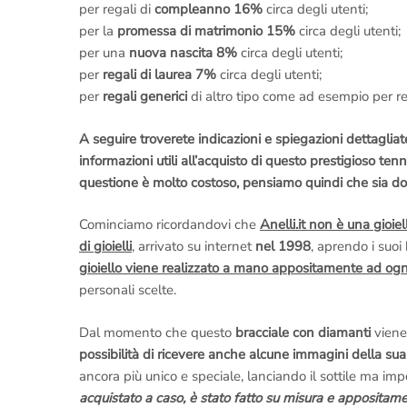
per regali di
compleanno 16%
circa degli utenti;
per la
promessa di matrimonio 15%
circa degli utenti;
per una
nuova nascita 8%
circa degli utenti;
per
regali di laurea 7%
circa degli utenti;
per
regali generici
di altro tipo come ad esempio per re
A seguire troverete indicazioni e spiegazioni dettagliate 
informazioni utili all’acquisto di questo prestigioso tenni
questione è molto costoso, pensiamo quindi che sia dov
Cominciamo ricordandovi che
Anelli.it non è una gioiel
di gioielli
, arrivato su internet
nel 1998
, aprendo i suoi
gioiello viene realizzato a mano appositamente ad og
personali scelte.
Dal momento che questo
bracciale con diamanti
viene
possibilità di ricevere anche alcune immagini della su
ancora più unico e speciale, lanciando il sottile ma i
acquistato a caso, è stato fatto su misura e appositamen