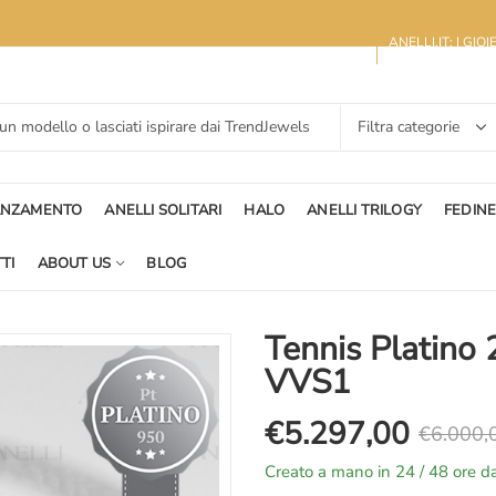
ANELLI.IT: I GIO
ANZAMENTO
ANELLI SOLITARI
HALO
ANELLI TRILOGY
FEDIN
TI
ABOUT US
BLOG
Tennis Platino 
VVS1
€
5.297,00
€
6.000,
Il
Il
Creato a mano in 24 / 48 ore da