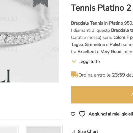
prezzo
prezzo
Tennis Platino 
originale
attuale
Bracciale Tennis in Platino 950
.
era:
è:
I diamanti di questo
Bracciale t
Carati e mezzo) sono
colore F 
€6.000,00.
€5.297,00.
Taglio
,
Simmetria
e
Polish
sono 
tra
Excellent
e
Very Good
, men
per i diamanti..
Leggi tutto
La misura standard di un
Bracci
Ordina entro le
23:59
del
Dal momento che
ogni nostro 
la possibilità di modificare la 
informazioni a
info@anelli.it
Ti ricordiamo che
non siamo una
Aggiungi ai miei gioielli
Noi siamo un
laboratorio orafo 
Bracciale Tennis con Diamanti
c
le caratteristiche dei diamanti
, 
Size Chart