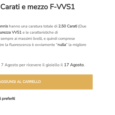
2 Carati e mezzo F-VVS1
ennis
hanno una caratura totale di
2.50 Carati
(Due
purezza VVS1
e le caratteristiche di
sempre ai massimi livelli, e quindi comprese
tre la fluorescenza è ovviamente “
nulla
” la migliore
ale Tennis italiano
è di circa
18-20 centimetri
.
 7 Agosto per ricevere il gioiello il
17 Agosto
.
gioiello viene creato a mano ad ogni nuovo ordine
, hai
misura a tuo piacimento. Scrivi per avere maggiori
AGGIUNGI AL CARRELLO
 gioielleria
.
 preferiti
artigianale
, possiamo quindi modificare questo
ome preferisci, cambiando ad esempio la
grandezza o
oppure possiamo crearlo in
Oro Rosa
,
Oro Giallo
,
Oro