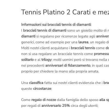
Tennis Platino 2 Carati e m
Informazioni sui bracciali tennis di diamanti:
I
bracciali tennis di diamanti
sono un gioiello molto di
diamanti
si regalano per ricorrenze legate agli
anniver
generici, come ad esempio per una
laurea
, un regalo d
Molti nostri clienti acquistano i
bracciali tennis
come
d
non si usa regalare un bracciale tennis come
promessa
solitario
e al
trilogy
; molti uomini però si trovano nella 
nei precedenti
anniversari di fidanzamento
, in quel ca
proprio per chiedere la mano alla propria amata.
Una
classifica
fatta sui nostri clienti evidenzia che i
brac
queste
circostanze
:
Come
regalo di nozze
dalla famiglia dello sposo
alla 
per regali di
anniversario 25%
circa degli utenti;