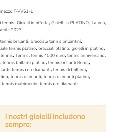
ta, non rischi nulla.
le Tennis non ti piace.
e mezzo F-VVS1-1
devono essere richieste prima dell’ordine)
i tennis
,
Gioielli in offerta
,
Gioielli in PLATINO
,
Laurea
,
natale 2023
va inclusa
.
tennis brillanti
,
bracciale tennis brillantini
,
iale tennis platino
,
bracciali platino
,
gioielli in platino
,
nica prenota una visita nel nostro
laboratorio orafo di
 tennis
,
Tennis
,
tennis 4000 euro
,
tennis anniversario
,
azione di questo
Bracciale Tennis di Platino con
,
tennis brillanti platino
,
tennis brillanti Roma
,
rafare i Maestri orafi a lavoro.
llanti
,
tennis con diamanti
,
tennis di brillanti
,
atino
,
tennis diamanti
,
tennis diamanti platino
,
,
tennis matrimonio
,
tennis oro diamanti
I nostri gioielli includono
sempre: