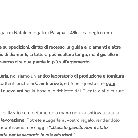
gali di
Natale
o regali di
Pasqua il 4%
circa degli utenti.
su spedizioni, diritto di recesso, la guida ai diamanti e altre
s di diamanti, la lettura può risultare lunga, ma il gioiello in
eroso dire due parole in più sull’argomento.
leria
, noi siamo un
antico laboratorio di produzione e fornitura
 battenti anche ai
Clienti privati
, ed è per questo che
ogni
ni nuovo ordine
, in base alle richieste del Cliente e alle misure
 realizzato completamente a mano non va sottovalutata la
a lavorazione
: Potrete allegarle al vostro regalo, rendendolo
mportantissimo messaggio “
..Questo gioiello non è stato
te per te secondo le mie istruzioni..
”