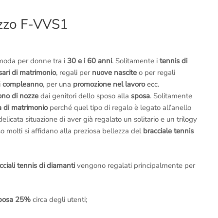
ezzo F-VVS1
 moda per donne tra i
30 e i 60 anni
. Solitamente i
tennis di
sari di matrimonio
, regali per
nuove nascite
o per regali
i
compleanno
, per una
promozione nel lavoro
ecc.
ono di nozze
dai genitori dello sposo alla
sposa
. Solitamente
 di matrimonio
perché quel tipo di regalo è legato all’anello
delicata situazione di aver già regalato un solitario e un trilogy
so molti si affidano alla preziosa bellezza del
bracciale tennis
ciali tennis di diamanti
vengono regalati principalmente per
sposa
25%
circa degli utenti;