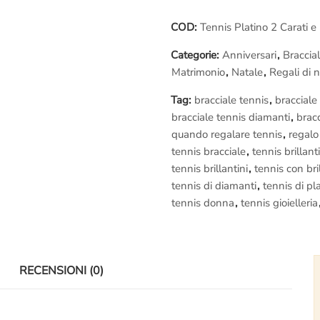
– Spedizione assicurata e garanti
–
Diritto di recesso
se il braccia
COD:
Tennis Platino 2 Carati 
– Fotografie della lavorazione
(
Categorie:
Anniversari
,
Braccial
– Assistenza gratuita a vita
Matrimonio
,
Natale
,
Regali di 
–
Regolare fattura di acquisto i
Tag:
bracciale tennis
,
bracciale 
Lavorazione in diretta:
bracciale tennis diamanti
,
bracc
Se vuoi provare un’esperienza u
quando regalare tennis
,
regalo
Roma
e vedi dal vivo la realizz
tennis bracciale
,
tennis brillanti
Diamanti
; potrai filmare e fotog
tennis brillantini
,
tennis con bri
tennis di diamanti
,
tennis di pl
tennis donna
,
tennis gioielleria
RECENSIONI (0)