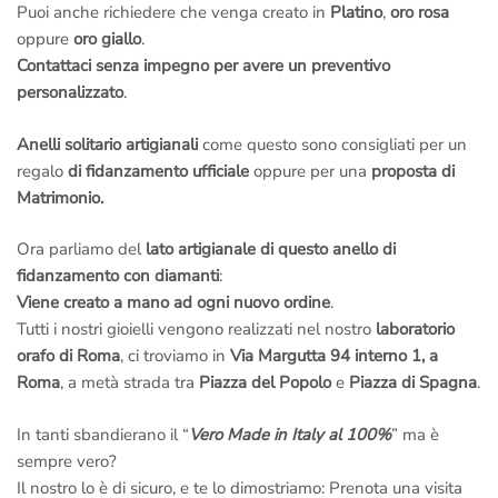
lavoro
.
Puoi anche richiedere che venga creato in
Platino
,
oro rosa
La fotografie della lavorazione sono incluse nel prezzo ma
oppure
oro giallo
.
devono essere richieste prima dell’ordine
.
Contattaci senza impegno per avere un preventivo
personalizzato
.
Email a
info@anelli.it
Whatsapp ai Maestri del laboratorio di Roma
al numero
+39
Anelli solitario artigianali
come questo sono consigliati per un
351 3386087
(Solo messaggi di testo)
regalo
di fidanzamento ufficiale
oppure per una
proposta di
Chiama in
laboratorio a Roma
al numero
+39 065416661
Matrimonio.
Chiama il
numero verde gratuito di Roma 800 034 552
Per informazioni sui diamanti e sulle certificazioni puoi scrivere
Ora parliamo del
lato artigianale di questo anello di
anche al nostro
ufficio dei diamanti di Londra
al numero
fidanzamento con diamanti
:
Whatsapp
+39 3446696789
(Solo messaggi di testo)
Viene creato a mano ad ogni nuovo ordine
.
Tutti i nostri gioielli vengono realizzati nel nostro
laboratorio
Laboratorio di produzione: Via Margutta 94, Roma
Citofono
orafo di Roma
, ci troviamo in
Via Margutta 94 interno 1, a
Anelli.it
(A destra della scalinata di Trinità dei Monti – Piazza di
Roma
, a metà strada tra
Piazza del Popolo
e
Piazza di Spagna
.
Spagna)
ci raggiungi con la
Metro A
scendendo alla fermata
Piazza di Spagna
.
In tanti sbandierano il “
Vero Made in Italy al 100%
” ma è
sempre vero?
–
Per motivi di Privacy e di Sicurezza riceviamo solo ed
Il nostro lo è di sicuro, e te lo dimostriamo: Prenota una visita