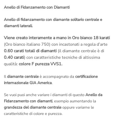
Roma
,
non c’è nessuna dogana e nessuna tassa da pagare
quando ti arriverà il pacchetto a casa!
Anello di Fidanzamento con Diamanti
– Rimessa a misura gratis se la sbagli
: Se sbagli misura
mandiamo il corriere a ritirare il gioiello per
sistemarlo
;
Anello di fidanzamento con diamante solitario centrale e
tranquillo,
non devi pagare nulla
, anche se l’anello è già stato
diamanti laterali.
inciso.
Viene creato interamente a mano in Oro bianco 18 karati
–
Diritto di recesso se il gioiello non ti piace
: nessuna pratica
(Oro bianco italiano 750) con incastonati a regola d’arte
complicata, se non è di tuo gradimento vieni
totalmente
rimborsato
.
0.60 carati totali di diamanti
(il diamante centrale è di
–
Assistenza gratuita a vita
: ci teniamo a rivederti presto,
0.40 carati
) con caratteristiche tecniche di altissima
chiama o scrivi se hai dei problemi,
ti aiutiamo noi
, la tua
qualità:
colore F purezza VVS1.
soddisfazione è la nostra miglior pubblicità.
–
Fotografie della lavorazione dell’anello via e-mail
: Si,
Il
diamante centrale
è accompagnato da
certificazione
facciamo degli scatti mentre lo creiamo; potrai
allegarli al tuo
internazionale GIA America
.
regalo
e renderlo unico.
Noi siamo artigiani italiani veri, creiamo i nostri gioielli a Roma
,
Se vuoi puoi anche variare i diamanti di questo
Anello da
non abbiamo nulla da nascondere.
Fidanzamento con diamanti
, esempio aumentando la
Non ci credi?
Prenota una visita in laboratorio
e vieni a vederlo
grandezza del diamante centrale
oppure variarne le
dal vivo,
potrai fare tu stesso foto e video ai Maestri Orafi a
caratteristiche di colore e purezza.