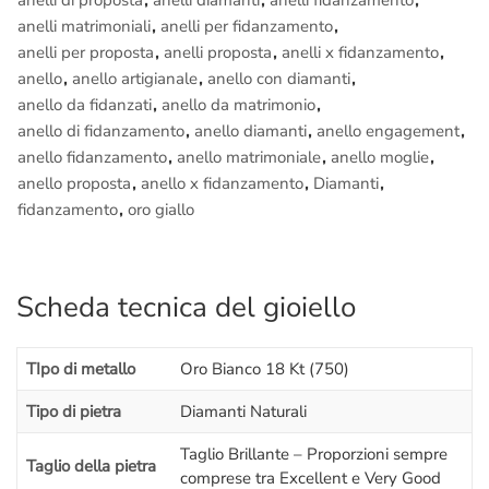
anelli di proposta
,
anelli diamanti
,
anelli fidanzamento
,
materiale fotografico al tuo
regalo
lo renderà senza dubbio
anelli matrimoniali
,
anelli per fidanzamento
,
unico, inimitabile..
anelli per proposta
,
anelli proposta
,
anelli x fidanzamento
,
anello
,
anello artigianale
,
anello con diamanti
,
Raggiungerci è facilissimo:
anello da fidanzati
,
anello da matrimonio
,
Ci troviamo a pochi passi da
Piazza di Spagna
, nel cuore
anello di fidanzamento
,
anello diamanti
,
anello engagement
,
storico di Roma. Se vieni da fuori
Roma
puoi arrivare
anello fidanzamento
,
anello matrimoniale
,
anello moglie
,
comodamente alla
stazione Termini
e da lì prendere la metro
anello proposta
,
anello x fidanzamento
,
Diamanti
,
linea A e scendere dopo sole 3 fermate a
Piazza di Spagna
fidanzamento
,
oro giallo
oppure a piazza del Popolo
.
Molti Clienti dal nord e dal sud
Italia
prenotano un “
andata e
ritorno in giornata
” e assistono in diretta alla lavorazione del
Scheda tecnica del gioiello
proprio
gioiello
(che dura dai 60 ai 90 minuti) è quindi possibile
per chiunque, non solo per chi vive a
Roma
.
TIpo di metallo
Oro Bianco 18 Kt (750)
– Se vieni a visitarci di persona avrai una
lezione gratuita
sul
mondo del diamante:
vedrai dal vivo le differenze di colore,
Tipo di pietra
Diamanti Naturali
purezza, simmetria, taglio, caratura
,
Luster
e
BGM
con lente e
Taglio Brillante – Proporzioni sempre
microscopio
; una spiegazione semplificata ma dettagliata sul
Taglio della pietra
comprese tra Excellent e Very Good
diamante
che ti farà capire tanti piccoli segreti e ti metterà