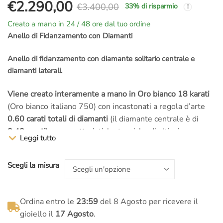
€
2.290,00
€
3.400,00
33
% di risparmio
Il
Il
Creato a mano in 24 / 48 ore dal tuo ordine
prezzo
prezzo
Anello di Fidanzamento con Diamanti
originale
attuale
Anello di fidanzamento con diamante solitario centrale e
diamanti laterali.
era:
è:
Viene creato interamente a mano in Oro bianco 18 karati
€3.400,00.
€2.290,00.
(Oro bianco italiano 750) con incastonati a regola d’arte
0.60 carati totali di diamanti
(il diamante centrale è di
0.40 carati
) con caratteristiche tecniche di altissima
Leggi tutto
qualità:
colore F purezza VVS1.
Scegli la misura
Il
diamante centrale
è accompagnato da
certificazione
internazionale GIA America
.
Ordina entro le
23:59
del 8 Agosto per ricevere il
Se vuoi puoi anche variare i diamanti di questo
Anello da
gioiello il
17 Agosto
.
Fidanzamento con diamanti
, esempio aumentando la