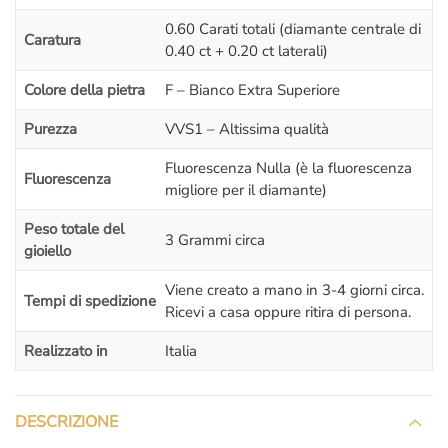
nelle condizioni di
fare una scelta più consapevole
.
0.60 Carati totali (diamante centrale di
Caratura
L’appuntamento è ovviamente senza impegno,
non sei
0.40 ct + 0.20 ct laterali)
obbligato ad acquistare!
Colore della pietra
F – Bianco Extra Superiore
Il prezzo di questo
anello di fidanzamento con
Purezza
VVS1 – Altissima qualità
diamanti
include:
– Elegante
Certificazione di autenticità e garanzia
con
Fluorescenza Nulla (è la fluorescenza
Fluorescenza
l’aggiunta di una
certificazione internazionale GIA America per
migliore per il diamante)
il diamante centrale di 0.40 carati.
Peso totale del
– Incisione interna
al gambo dell’anello (massimo 25 caratteri)
3 Grammi circa
gioiello
– Confezione regalo.
– Spedizione assicurata e garantita
: Sei tutelato al
100%
, non
Viene creato a mano in 3-4 giorni circa.
Tempi di spedizione
preoccuparti di nulla.
Ricevi a casa oppure ritira di persona.
– Regolare
fattura di acquisto
iva inclusa: Siamo una società
Realizzato in
Italia
italiana seria, tutti gli acquisti sono regolarmente
ivati e
fatturati
.
– Nessuna tassa a sorpresa!!!
Noi siamo di Roma
, il pacco
DESCRIZIONE
contenente il tuo gioiello
parte dal nostro laboratorio orafo di