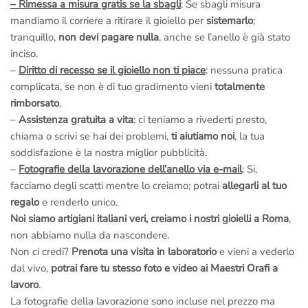
– Rimessa a misura gratis se la sbagli
: Se sbagli misura
mandiamo il corriere a ritirare il gioiello per
sistemarlo
;
tranquillo,
non devi pagare nulla
, anche se l’anello è già stato
inciso.
–
Diritto di recesso se il gioiello non ti piace
: nessuna pratica
complicata, se non è di tuo gradimento vieni
totalmente
rimborsato
.
–
Assistenza gratuita a vita
: ci teniamo a rivederti presto,
chiama o scrivi se hai dei problemi,
ti aiutiamo noi
, la tua
soddisfazione è la nostra miglior pubblicità.
–
Fotografie della lavorazione dell’anello via e-mail
: Si,
facciamo degli scatti mentre lo creiamo; potrai
allegarli al tuo
regalo
e renderlo unico.
Noi siamo artigiani italiani veri, creiamo i nostri gioielli a Roma
,
non abbiamo nulla da nascondere.
Non ci credi?
Prenota una visita in laboratorio
e vieni a vederlo
dal vivo,
potrai fare tu stesso foto e video ai Maestri Orafi a
lavoro
.
La fotografie della lavorazione sono incluse nel prezzo ma