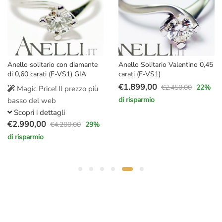
Anello solitario con diamante
Anello Solitario Valentino 0,45
di 0,60 carati (F-VS1) GIA
carati (F-VS1)
€
1.899,00
€
2.450,00
22
%
Magic Price! Il prezzo più
Il
Il
di risparmio
basso del web
prezzo
prezzo
Scopri i dettagli
originale
attuale
€
2.990,00
€
4.200,00
29
%
Il
Il
era:
è:
di risparmio
prezzo
prezzo
€2.450,00.
€1.899,00.
originale
attuale
era:
è:
€4.200,00.
€2.990,00.