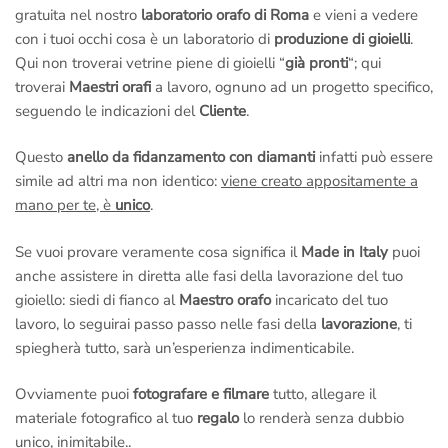
esclusivamente su appuntamento, ci riserviamo inoltre il diritto
gratuita nel nostro
laboratorio orafo di Roma
e vieni a vedere
di selezione all’ingresso.
con i tuoi occhi cosa è un laboratorio di
produzione di gioielli
.
Qui non troverai vetrine piene di gioielli “
già pronti
“; qui
troverai
Maestri orafi
a lavoro, ognuno ad un progetto specifico,
seguendo le indicazioni del
Cliente
.
Questo
anello da fidanzamento con diamanti
infatti può essere
simile ad altri ma non identico:
viene creato appositamente a
mano per te, è
unico
.
Se vuoi provare veramente cosa significa il
Made in Italy
puoi
anche assistere in diretta alle fasi della lavorazione del tuo
gioiello: siedi di fianco al
Maestro orafo
incaricato del tuo
lavoro, lo seguirai passo passo nelle fasi della
lavorazione
, ti
spiegherà tutto, sarà un’esperienza indimenticabile.
Ovviamente puoi
fotografare e filmare
tutto, allegare il
materiale fotografico al tuo
regalo
lo renderà senza dubbio
unico, inimitabile..