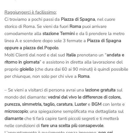
Raggiungerci è facilissimo:
Ci troviamo a pochi passi da
Piazza di Spagna
, nel cuore
storico di Roma. Se vieni da fuori
Roma
puoi arrivare
comodamente alla
stazione Termini
e da lì prendere la metro
linea A e scendere dopo sole 3 fermate a
Piazza di Spagna
oppure a piazza del Popolo
.
Molti Clienti dal nord e dal sud
Italia
prenotano un “
andata e
ritorno in giornata
” e assistono in diretta alla lavorazione del
proprio
gioiello
(che dura dai 60 ai 90 minuti) è quindi possibile
per chiunque, non solo per chi vive a
Roma
.
– Se vieni a visitarci di persona avrai una
lezione gratuita
sul
mondo del diamante:
vedrai dal vivo le differenze di colore,
purezza, simmetria, taglio, caratura
,
Luster
e
BGM
con lente e
microscopio
; una spiegazione semplificata ma dettagliata sul
diamante
che ti farà capire tanti piccoli segreti e ti metterà
nelle condizioni di
fare una scelta più consapevole
.
L’appuntamento è ovviamente senza impegno,
non sei