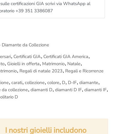
 avrai una
lezione gratuita
sul mondo del diamante:
sulle certificazioni GIA scrivi via WhatsApp al
colore, purezza, simmetria, taglio, caratura
,
Luster
e
oratorio +39 351 3386087
una spiegazione semplificata ma dettagliata sul
i piccoli segreti e ti metterà nelle condizioni di
fare una
untamento è ovviamente senza impegno,
non sei
F - Diamante da Collezione
ario
include:
ersari
,
Certificati GIA
,
Certificati GIA America
,
GIA America
con
incisione al laser sul Diamante.
to
,
Gioielli in offerta
,
Matrimonio
,
Natale
,
l’anello (massimo 25 caratteri)
trimonio
,
Regali di natale 2023
,
Regali e Ricorrenze
tita
: Sei tutelato al 100%, non preoccuparti di nulla.
zione
,
carati
,
collezione
,
colore
,
D
,
D-IF
,
diamante
,
a inclusa: Siamo una società italiana seria, tutti gli
 da collezione
,
diamanti D
,
diamanti D IF
,
diamanti IF
,
i e fatturati
.
olitario D
oi siamo di Roma
, il pacco contenente il tuo gioiello
afo di Roma
,
non c’è nessuna dogana e nessuna tassa
pacchetto a casa!
sbagli
: Se sbagli misura mandiamo il corriere a ritirare
I nostri gioielli includono
illo,
non devi pagare nulla
, anche se l’anello è già stato