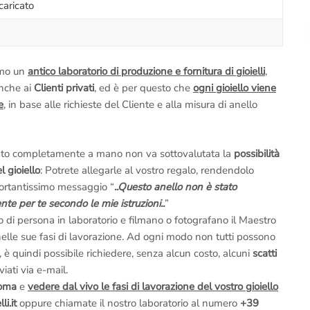
caricato
Per informazioni sui diamanti e 
dei diamanti di Londra
al nume
testo)
amo un
antico laboratorio di produzione e fornitura di gioielli
,
Anelli.it Srl – Via Margutta 94
anche ai
Clienti privati
, ed è per questo che
ogni gioiello viene
Trinità dei Monti – Piazza di S
e
, in base alle richieste del Cliente e alla misura di anello
fermata
Piazza di Spagna
.
–
Per motivi di Privacy e di Si
ato completamente a mano non va sottovalutata la
possibilità
appuntamento, ci riserviamo inolt
 gioiello
: Potrete allegarle al vostro regalo, rendendolo
mportantissimo messaggio “
..Questo anello non è stato
te per te secondo le mie istruzioni..
”
o di persona in laboratorio e filmano o fotografano il Maestro
lo nelle sue fasi di lavorazione. Ad ogni modo non tutti possono
 è quindi possibile richiedere, senza alcun costo, alcuni
scatti
iati via e-mail.
Roma
e
vedere dal vivo le fasi di lavorazione del vostro gioiello
i.it
oppure chiamate il nostro laboratorio al numero
+39