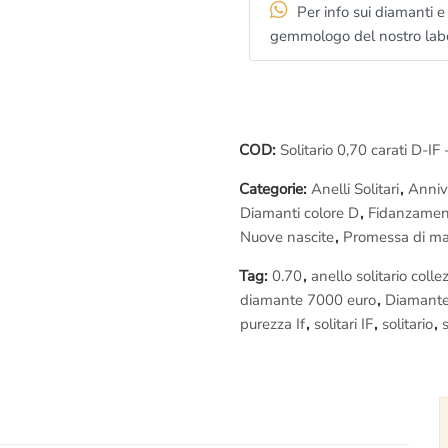
– Se vieni a visitarci di persona
Per info sui diamanti e 
vedrai dal vivo le differenze di 
gemmologo del nostro lab
BGM
con lente e
microscopio
; 
diamante
che ti farà capire tant
scelta più consapevole
. L’app
obbligato ad acquistare!
COD:
Solitario 0,70 carati D-I
Il prezzo di questo
Anello Solit
Categorie:
Anelli Solitari
,
Anniv
–
Certificazione
internazionale
Diamanti colore D
,
Fidanzamen
– Incisione interna
al gambo del
Nuove nascite
,
Promessa di ma
– Confezione regalo
– Spedizione assicurata e garan
Tag:
0.70
,
anello solitario colle
– Regolare
fattura di acquisto
iv
diamante 7000 euro
,
Diamante
acquisti sono regolarmente
ivat
purezza If
,
solitari IF
,
solitario
,
s
– Nessuna tassa a sorpresa!!!
N
parte dal nostro laboratorio or
da pagare quando ti arriverà il 
– Rimessa a misura gratis se la 
il gioiello per
sistemarlo
; tranqu