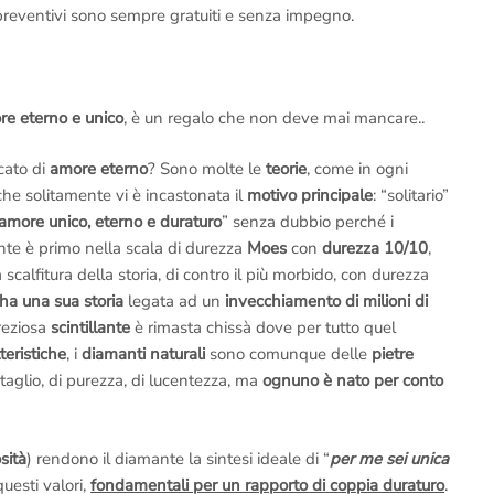
 preventivi sono sempre gratuiti e senza impegno.
e eterno e unico
, è un regalo che non deve mai mancare..
cato di
amore eterno
? Sono molte le
teorie
, come in ogni
che solitamente vi è incastonata il
motivo principale
: “solitario”
amore unico, eterno e duraturo
” senza dubbio perché i
te è primo nella scala di durezza
Moes
con
durezza 10/10
,
scalfitura della storia, di contro il più morbido, con durezza
ha una sua storia
legata ad un
invecchiamento di milioni di
reziosa
scintillante
è rimasta chissà dove per tutto quel
teristiche
, i
diamanti naturali
sono comunque delle
pietre
 taglio, di purezza, di lucentezza, ma
ognuno è nato per conto
sità
) rendono il diamante la sintesi ideale di “
per me sei unica
uesti valori,
fondamentali per un rapporto di coppia duraturo
.