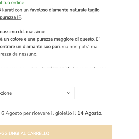
l tuo ordine
8 karati con un
favoloso diamante naturale taglio
 purezza IF
.
 massimo del massimo
:
 un colore e una purezza maggiore di questo
. E’
ontrare un diamante suo pari
, ma non potrà mai
purezza da nessuno.
o spesso acquistati da
collezionisti
, è per questo che
clusa una certificazione internazionale GIA America con
no le migliori al mondo.
Il GIA vanta un’esperienza di
istituto
più serio e affidabile al mondo per la
e preziose colorate.
 6 Agosto per ricevere il gioiello il
14 Agosto
.
ulla
. Se la fluorescenza non è nulla la luce ha dei
AGGIUNGI AL CARRELLO
dal diamante
, per questo non va mai sottovalutata.