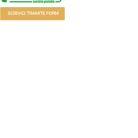
sulle certificazioni puoi scrivere anche al nostro
ufficio
SCRIVICI TRAMITE FORM
ro Whatsapp
+44 7392179865
(Solo messaggi di
, Roma
Citofono Anelli.it
(A destra della scalinata di
pagna)
ci raggiungi con la
Metro A
scendendo alla
curezza riceviamo solo ed esclusivamente su
re il diritto di selezione all’ingresso.