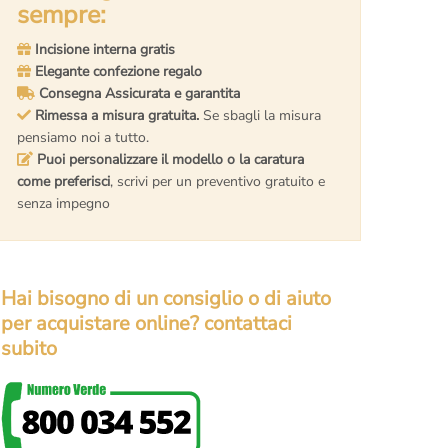
sempre:
 non ti piace
: nessuna pratica complicata, se non è di
Incisione interna gratis
e rimborsato
.
Elegante confezione regalo
 teniamo a rivederti presto, chiama o scrivi se hai dei
Consegna Assicurata e garantita
 soddisfazione è la nostra miglior pubblicità.
Rimessa a misura gratuita.
Se sbagli la misura
ell’anello via e-mail
: Si, facciamo degli scatti mentre lo
pensiamo noi a tutto.
regalo
e renderlo unico.
Puoi personalizzare il modello o la caratura
come preferisci
, scrivi per un preventivo gratuito e
 creiamo i nostri gioielli a Roma
, non abbiamo nulla da
senza impegno
 in laboratorio
e vieni a vederlo dal vivo,
potrai fare tu
rafi a lavoro
.
 sono incluse nel prezzo ma
devono essere richieste
Hai bisogno di un consiglio o di aiuto
per acquistare online? contattaci
subito
torio di Roma
al numero
+39 348 2794475
(Solo
l numero
+39 065416661
to di Roma 800 034 552