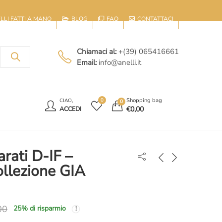
IELLI FATTI A MANO
BLOG
FAQ
CONTATTACI
Chiamaci al:
+(39) 065416661
Email:
info@anelli.it
E
Shopping bag
0
CIAO,
0
€
0,00
ACCEDI
arati D-IF –
llezione GIA
00
25
% di risparmio