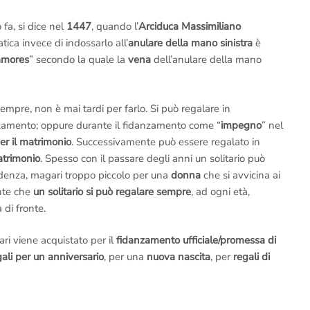
fa, si dice nel
1447
, quando l’
Arciduca Massimiliano
ratica invece di indossarlo all’
anulare della mano sinistra
è
amores
” secondo la quale la
vena
dell’anulare della mano
mpre, non è mai tardi per farlo. Si può regalare in
nzamento; oppure durante il fidanzamento come “
impegno
” nel
er il matrimonio
. Successivamente può essere regalato in
atrimonio
. Spesso con il passare degli anni un solitario può
edenza, magari troppo piccolo per una
donna
che si avvicina ai
nte che
un solitario si può regalare sempre
, ad ogni età,
 di fronte.
ari viene acquistato per il
fidanzamento ufficiale/promessa di
gali per un anniversario
, per una
nuova nascita
, per
regali di