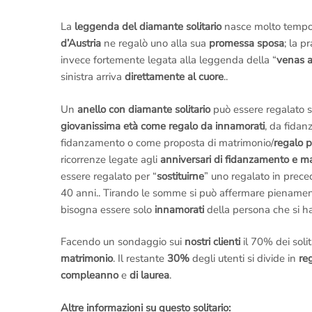
La
leggenda del diamante solitario
nasce molto tempo 
d’Austria
ne regalò uno alla sua
promessa sposa
; la p
invece fortemente legata alla leggenda della “
venas 
sinistra arriva
direttamente al cuore
..
Un
anello con diamante solitario
può essere regalato se
giovanissima età come regalo da innamorati
, da fida
fidanzamento o come proposta di matrimonio/
regalo p
ricorrenze legate agli
anniversari di fidanzamento e m
essere regalato per “
sostituirne
” uno regalato in prec
40 anni.. Tirando le somme si può affermare piename
bisogna essere solo
innamorati
della persona che si ha
Facendo un sondaggio sui
nostri clienti
il 70% dei solit
matrimonio
. Il restante
30%
degli utenti si divide in
re
compleanno
e
di laurea
.
Altre informazioni su questo solitario: