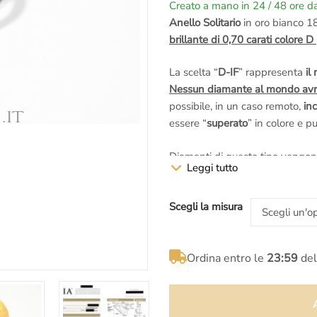
Creato a mano in 24 / 48 ore da
prezzo
prezzo
Anello Solitario
in oro bianco 1
brillante di 0,70 carati colore D
originale
attuale
La scelta “
D-IF
” rappresenta
il
era:
è:
Nessun diamante al mondo avrà
possibile, in un caso remoto,
inc
€8.000,00.
€5.990,00.
essere “
superato
” in colore e 
Diamanti di questo tipo vengon
Leggi tutto
nel prezzo di acquisto è già in
incisione al laser sul diamante.
Scegli la misura
Le
certificazioni GIA America
so
oltre 80 anni
ed è considerato l’
certificazione di diamanti
e pietr
Ordina entro le
23:59
del
La fluorescenza è ovviamente n
problemi ad
entrare ed uscire 