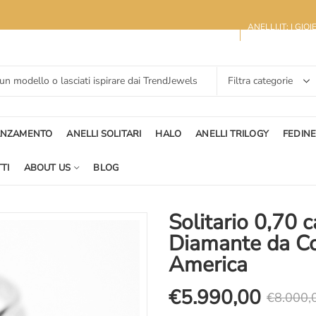
ANELLI.IT: I GIO
ANZAMENTO
ANELLI SOLITARI
HALO
ANELLI TRILOGY
FEDIN
TI
ABOUT US
BLOG
Solitario 0,70 c
Diamante da Co
America
€
5.990,00
€
8.000,
Il
Il