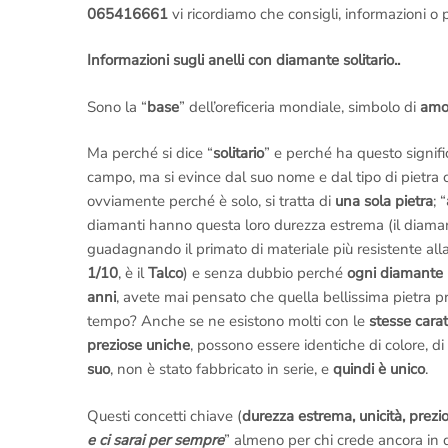
065416661
vi ricordiamo che consigli, informazioni o
Informazioni sugli anelli con diamante solitario..
Sono la “
base
” dell’oreficeria mondiale, simbolo di
amor
Ma perché si dice “
solitario
” e perché ha questo signifi
campo, ma si evince dal suo nome e dal tipo di pietra 
ovviamente perché è solo, si tratta di
una sola pietra
; “
diamanti hanno questa loro durezza estrema (il diaman
guadagnando il primato di materiale più resistente alla 
1/10
, è il
Talco
) e senza dubbio perché
ogni diamante 
anni
, avete mai pensato che quella bellissima pietra p
tempo? Anche se ne esistono molti con le
stesse carat
preziose uniche
, possono essere identiche di colore, di
suo
, non è stato fabbricato in serie, e
quindi è unico
.
Questi concetti chiave (
durezza estrema, unicità, prezio
e ci sarai per sempre
” almeno per chi crede ancora in q