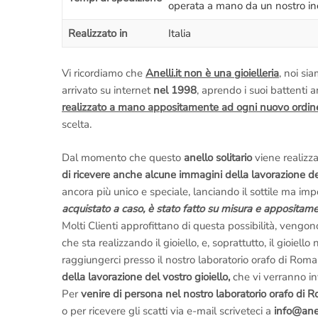
operata a mano da un nostro in
Realizzato in
Italia
Vi ricordiamo che
Anelli.it non è una gioielleria
, noi si
arrivato su internet
nel 1998
, aprendo i suoi battenti 
realizzato a mano appositamente ad ogni nuovo ordin
scelta.
Dal momento che questo
anello solitario
viene realizz
di ricevere anche alcune immagini della lavorazione del
ancora più unico e speciale, lanciando il sottile ma i
acquistato a caso, è stato fatto su misura e appositamen
Molti Clienti approfittano di questa possibilità, vengon
che sta realizzando il gioiello, e, soprattutto, il gioiel
raggiungerci presso il nostro laboratorio orafo di Roma,
della lavorazione del vostro gioiello,
che vi verranno inv
Per
venire di persona nel nostro laboratorio orafo di 
o per ricevere gli scatti via e-mail scriveteci a
info@anell