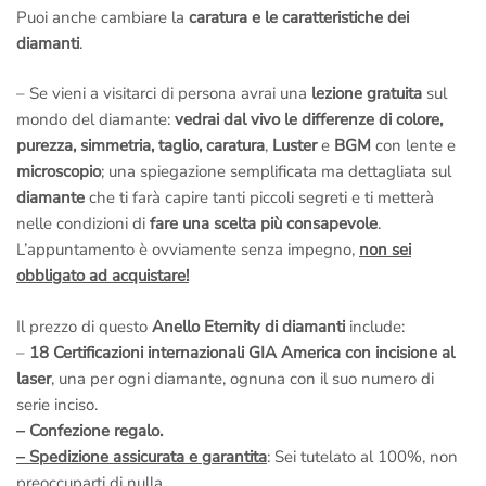
Puoi anche cambiare la
caratura e le caratteristiche dei
diamanti
.
– Se vieni a visitarci di persona avrai una
lezione gratuita
sul
mondo del diamante:
vedrai dal vivo le differenze di colore,
purezza, simmetria, taglio, caratura
,
Luster
e
BGM
con lente e
microscopio
; una spiegazione semplificata ma dettagliata sul
diamante
che ti farà capire tanti piccoli segreti e ti metterà
nelle condizioni di
fare una scelta più consapevole
.
L’appuntamento è ovviamente senza impegno,
non sei
obbligato ad acquistare!
Il prezzo di questo
Anello Eternity di diamanti
include:
–
18 Certificazioni internazionali GIA America con incisione al
laser
, una per ogni diamante, ognuna con il suo numero di
serie inciso.
– Confezione regalo.
– Spedizione assicurata e garantita
: Sei tutelato al 100%, non
preoccuparti di nulla.