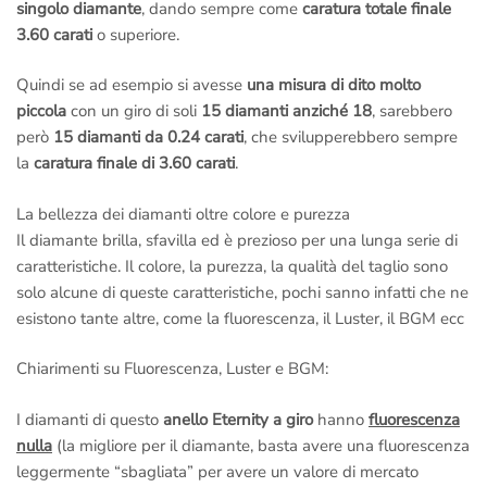
Dal momento che questa
fedina a giro di 3.60 carati
viene
singolo diamante
, dando sempre come
caratura totale finale
creata a mano ad ogni nuovo ordine
è possibile
3.60 carati
o superiore.
personalizzarla
a tuo piacimento: Puoi scegliere se cambiare il
metallo
e crearla in
Oro Rosa
,
Oro Giallo
oppure in
Platino
.
Quindi se ad esempio si avesse
una misura di dito molto
Puoi anche cambiare la
caratura e le caratteristiche dei
piccola
con un giro di soli
15 diamanti anziché 18
, sarebbero
diamanti
.
però
15 diamanti da 0.24 carati
, che svilupperebbero sempre
la
caratura finale di 3.60 carati
.
– Se vieni a visitarci di persona avrai una
lezione gratuita
sul
mondo del diamante:
vedrai dal vivo le differenze di colore,
La bellezza dei diamanti oltre colore e purezza
purezza, simmetria, taglio, caratura
,
Luster
e
BGM
con lente e
Il diamante brilla, sfavilla ed è prezioso per una lunga serie di
microscopio
; una spiegazione semplificata ma dettagliata sul
caratteristiche. Il colore, la purezza, la qualità del taglio sono
diamante
che ti farà capire tanti piccoli segreti e ti metterà
solo alcune di queste caratteristiche, pochi sanno infatti che ne
nelle condizioni di
fare una scelta più consapevole
.
esistono tante altre, come la fluorescenza, il Luster, il BGM ecc
L’appuntamento è ovviamente senza impegno,
non sei
obbligato ad acquistare!
Chiarimenti su Fluorescenza, Luster e BGM:
Il prezzo di questo
Anello Eternity di diamanti
include:
I diamanti di questo
anello Eternity a giro
hanno
fluorescenza
–
18 Certificazioni internazionali GIA America con incisione al
nulla
(la migliore per il diamante, basta avere una fluorescenza
laser
, una per ogni diamante, ognuna con il suo numero di
leggermente “sbagliata” per avere un valore di mercato