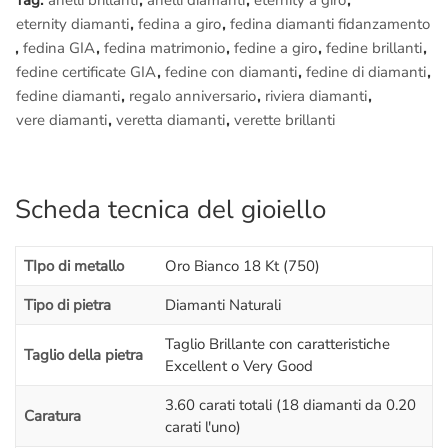
Tag:
anelli brillanti
,
anelli diamanti
,
eternity a giro
,
Significa che
i diamanti non hanno riflessi di altre colorazioni
,
eternity diamanti
,
fedina a giro
,
fedina diamanti fidanzamento
esempio marroni, verdi ecc: Il diamante in natura ha un colore
,
fedina GIA
,
fedina matrimonio
,
fedine a giro
,
fedine brillanti
,
“primario” esempio
D
, ma poi può avere dei riflessi nel suo
fedine certificate GIA
,
fedine con diamanti
,
fedine di diamanti
,
“corpo” di altra colorazione.
fedine diamanti
,
regalo anniversario
,
riviera diamanti
,
Se il diamante è “NO BGM
” significa che non ha altre contro-
vere diamanti
,
veretta diamanti
,
verette brillanti
colorazioni
quindi il colore è realmente D.
Se invece ha BGM, esempio Brown (Marrone)
anche se il
diamante è esempio colore D però rimanda dei raggi di luce
Scheda tecnica del gioiello
marrone.
Insomma un dettaglio non trascurabile: acquisto un diamante
bianchissimo per trovarmi poi delle sfumature marroni! 😅
TIpo di metallo
Oro Bianco 18 Kt (750)
Quindi
i diamanti devono sempre essere “NO BGM”
ossia c’è
solo il colore primario e non ci sono altri colori e/o
Tipo di pietra
Diamanti Naturali
opacità/riflessi di altro tipo.
Taglio Brillante con caratteristiche
(Il BGM è un argomento lungo da spiegare, è stato qui
Taglio della pietra
Excellent o Very Good
semplificato
per una lettura facilitata, ad ogni modo
il
diamante non deve avere il BGM
, questo è sicuro!)
3.60 carati totali (18 diamanti da 0.20
Caratura
carati l'uno)
Va sottolineato che, oltre alla
bellezza
del gioiello e dei suoi