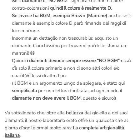
Se il diamante è “NO BGM
” significa che non ha altre
chiama o scrivi se hai dei problemi,
ti aiutiamo noi
, la tua
contro-colorazioni
quindi il colore è realmente D.
soddisfazione è la nostra miglior pubblicità.
Se invece ha BGM, esempio Brown (Marrone)
anche se il
–
Fotografie della lavorazione dell’anello via e-mail
: Si,
diamante è esempio colore D però rimanda dei raggi di
facciamo degli scatti mentre lo creiamo; potrai
allegarli al tuo
luce marrone.
regalo
e renderlo unico.
Insomma un dettaglio non trascurabile: acquisto un
Noi siamo artigiani italiani veri, creiamo i nostri gioielli a Roma
,
diamante bianchissimo per trovarmi poi delle sfumature
non abbiamo nulla da nascondere.
marroni! 😅
Non ci credi?
Prenota una visita in laboratorio
e vieni a vederlo
Quindi
i diamanti devono sempre essere “NO BGM”
ossia
dal vivo,
potrai fare tu stesso foto e video ai Maestri Orafi a
c’è solo il colore primario e non ci sono altri colori e/o
lavoro
.
opacità/riflessi di altro tipo.
La fotografie della lavorazione sono incluse nel prezzo ma
(Il BGM è un argomento lungo da spiegare, è stato qui
devono essere richieste prima dell’ordine
.
semplificato
per una lettura facilitata, ad ogni modo
il
diamante non deve avere il BGM
, questo è sicuro!)
Email a
info@anelli.it
Whatsapp ai Maestri del laboratorio di Roma
al numero
+39
Va sottolineato che, oltre alla
bellezza
del gioiello e dei suoi
351 3386087
(Solo messaggi di testo)
diamanti, il nostro laboratorio orafo offre un qualcosa che al
Chiama in
laboratorio a Roma
al numero
+39 065416661
giorno d’oggi è ormai molto raro:
La completa artigianalità
Chiama il
numero verde gratuito di Roma 800 034 552
italiana
.
Per informazioni sui diamanti e sulle certificazioni puoi scrivere