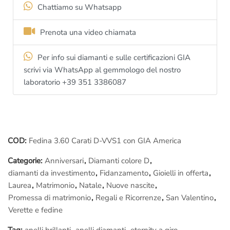
Chiarimenti su Fluorescenza, Luster e BGM:
Chattiamo su Whatsapp
I diamanti di questo
anello Eternity a giro
hanno
fluorescenza
Prenota una video chiamata
nulla
(la migliore per il diamante, basta avere una fluorescenza
leggermente “sbagliata” per avere un valore di mercato
Per info sui diamanti e sulle certificazioni GIA
nettamente inferiore e una
bellezza
decisamente
scrivi via WhatsApp al gemmologo del nostro
compromessa
..)
laboratorio +39 351 3386087
I diamanti su questa fedina sono Luster Excellent:
Il Luster è
il grado di brillantezza dei diamanti
, non lo dice
nessuno ma esiste ed è importantissimo!!. Il
luster
varia la sua
“
Brillantezza
” su una scala massima 0 – Zero (Excellent), poi 1,
COD:
Fedina 3.60 Carati D-VVS1 con GIA America
2, 3, 4 ed infine 5.
Categorie:
Anniversari
,
Diamanti colore D
,
A prescindere dal colore e dalla purezza di un diamante, se
diamanti da investimento
,
Fidanzamento
,
Gioielli in offerta
,
questo ha
luster diverso da 0 – Excellent
il diamante brillerà di
Laurea
,
Matrimonio
,
Natale
,
Nuove nascite
,
meno.
Promessa di matrimonio
,
Regali e Ricorrenze
,
San Valentino
,
È quindi importante il Luster?
Certo
! Con il Luster sbagliato la
Verette e fedine
pietra brilla meno!
I diamanti di questa fedina a giro sono No BGM
: