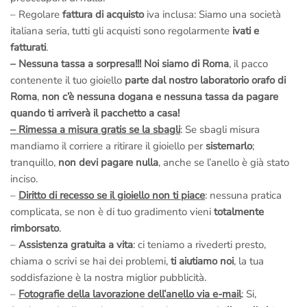
– Regolare
fattura di acquisto
iva inclusa: Siamo una società
italiana seria, tutti gli acquisti sono regolarmente
ivati e
fatturati
.
– Nessuna tassa a sorpresa!!!
Noi siamo di Roma
, il pacco
contenente il tuo gioiello
parte dal nostro laboratorio orafo di
Roma
,
non c’è nessuna dogana e nessuna tassa da pagare
quando ti arriverà il pacchetto a casa!
– Rimessa a misura gratis se la sbagli
: Se sbagli misura
mandiamo il corriere a ritirare il gioiello per
sistemarlo
;
tranquillo,
non devi pagare nulla
, anche se l’anello è già stato
inciso.
–
Diritto di recesso se il gioiello non ti piace
: nessuna pratica
complicata, se non è di tuo gradimento vieni
totalmente
rimborsato
.
–
Assistenza gratuita a vita
: ci teniamo a rivederti presto,
chiama o scrivi se hai dei problemi,
ti aiutiamo noi
, la tua
soddisfazione è la nostra miglior pubblicità.
–
Fotografie della lavorazione dell’anello via e-mail
: Si,