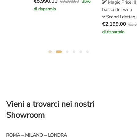
€
5.990,00
€
9.200,00
35
%
Magic Price! Il prezzo più
Il
Il
di risparmio
basso del web
prezzo
prezzo
Scopri i dettagli
originale
attuale
€
2.199,00
€
3.300,00
33
%
era:
è:
Il
Il
di risparmio
€9.200,00.
€5.990,00.
prezzo
prezzo
originale
attuale
era:
è:
€3.300,00.
€2.199,00.
Vieni a trovarci nei nostri
Showroom
ROMA – MILANO – LONDRA