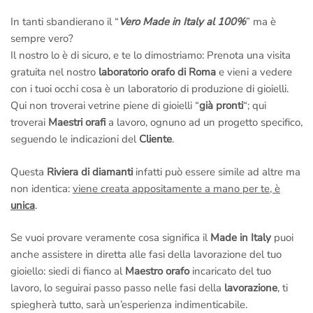
anche al nostro
ufficio dei diamanti di Londra
al numero
In tanti sbandierano il “
Vero Made in Italy al 100%
” ma è
Whatsapp
+39 3446696789
(Solo messaggi di testo)
sempre vero?
Il nostro lo è di sicuro, e te lo dimostriamo: Prenota una visita
Anelli.it – Via Margutta 94, Roma
Citofono Anelli.it
(A destra
gratuita nel nostro
laboratorio orafo di Roma
e vieni a vedere
della scalinata di Trinità dei Monti – Piazza di Spagna)
ci
con i tuoi occhi cosa è un laboratorio di produzione di gioielli.
raggiungi con la
Metro A
scendendo alla fermata
Piazza di
Qui non troverai vetrine piene di gioielli “
già pronti
“; qui
Spagna
.
troverai
Maestri orafi
a lavoro, ognuno ad un progetto specifico,
seguendo le indicazioni del
Cliente
.
–
Per motivi di Privacy e di Sicurezza riceviamo solo ed
esclusivamente su appuntamento, ci riserviamo inoltre il diritto
Questa
Riviera di diamanti
infatti può essere simile ad altre ma
di selezione all’ingresso.
non identica:
viene creata appositamente a mano per te, è
unica
.
Se vuoi provare veramente cosa significa il
Made in Italy
puoi
anche assistere in diretta alle fasi della lavorazione del tuo
gioiello: siedi di fianco al
Maestro orafo
incaricato del tuo
lavoro, lo seguirai passo passo nelle fasi della
lavorazione
, ti
spiegherà tutto, sarà un’esperienza indimenticabile.