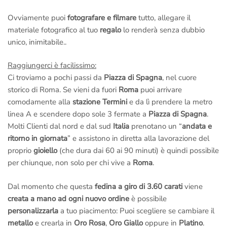
Ovviamente puoi
fotografare e filmare
tutto, allegare il
materiale fotografico al tuo
regalo
lo renderà senza dubbio
unico, inimitabile..
Raggiungerci è facilissimo:
Ci troviamo a pochi passi da
Piazza di Spagna
, nel cuore
storico di Roma. Se vieni da fuori
Roma
puoi arrivare
comodamente alla
stazione Termini
e da lì prendere la metro
linea A e scendere dopo sole 3 fermate a
Piazza di Spagna
.
Molti Clienti dal nord e dal sud
Italia
prenotano un “
andata e
ritorno in giornata
” e assistono in diretta alla lavorazione del
proprio
gioiello
(che dura dai 60 ai 90 minuti) è quindi possibile
per chiunque, non solo per chi vive a
Roma
.
Dal momento che questa
fedina a giro di 3.60 carati
viene
creata a mano ad ogni nuovo ordine
è possibile
personalizzarla
a tuo piacimento: Puoi scegliere se cambiare il
metallo
e crearla in
Oro Rosa
,
Oro Giallo
oppure in
Platino
.