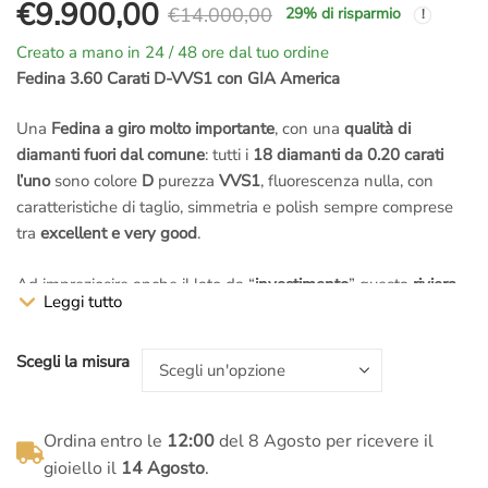
€
9.900,00
€
14.000,00
29
% di risparmio
Il
Il
Creato a mano in 24 / 48 ore dal tuo ordine
prezzo
prezzo
Fedina 3.60 Carati D-VVS1 con GIA America
originale
attuale
Una
Fedina a giro molto importante
, con una
qualità di
diamanti fuori dal comune
: tutti i
18 diamanti da 0.20 carati
era:
è:
l’uno
sono colore
D
purezza
VVS1
, fluorescenza nulla, con
caratteristiche di taglio, simmetria e polish sempre comprese
€14.000,00.
€9.900,00.
tra
excellent e very good
.
Ad impreziosire anche il lato da “
investimento
” questa
riviera
Leggi tutto
di diamanti
viene accompagnata da
18 certificazioni
internazionali GIA America
, una per ogni diamante presente,
Scegli la misura
ognuna con un codice al laser unico
inciso sul rispettivo
diamante.
18 diamanti
: Il numero dei diamanti per una misura standard è
Ordina entro le
12:00
del 8 Agosto per ricevere il
18, che moltiplicato per 20 sviluppa la
caratura totale di 3.60
gioiello il
14 Agosto
.