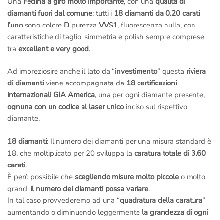
Una
Fedina a giro molto importante
, con una
qualità di
gioiello: siedi di fianco al
Maestro orafo
incaricato del tuo
diamanti fuori dal comune
: tutti i
18 diamanti da 0.20 carati
lavoro, lo seguirai passo passo nelle fasi della
lavorazione
, ti
l’uno
sono colore
D
purezza
VVS1
, fluorescenza nulla, con
spiegherà tutto, sarà un’esperienza indimenticabile.
caratteristiche di taglio, simmetria e polish sempre comprese
tra
excellent e very good
.
Ovviamente puoi
fotografare e filmare
tutto, allegare il
materiale fotografico al tuo
regalo
lo renderà senza dubbio
Ad impreziosire anche il lato da “
investimento
” questa
riviera
unico, inimitabile..
di diamanti
viene accompagnata da
18 certificazioni
internazionali GIA America
, una per ogni diamante presente,
Raggiungerci è facilissimo:
ognuna con un codice al laser unico
inciso sul rispettivo
Ci troviamo a pochi passi da
Piazza di Spagna
, nel cuore
diamante.
storico di Roma. Se vieni da fuori
Roma
puoi arrivare
comodamente alla
stazione Termini
e da lì prendere la metro
18 diamanti
: Il numero dei diamanti per una misura standard è
linea A e scendere dopo sole 3 fermate a
Piazza di Spagna
.
18, che moltiplicato per 20 sviluppa la
caratura totale di 3.60
Molti Clienti dal nord e dal sud
Italia
prenotano un “
andata e
carati
.
ritorno in giornata
” e assistono in diretta alla lavorazione del
È però possibile che
scegliendo misure molto piccole
o molto
proprio
gioiello
(che dura dai 60 ai 90 minuti) è quindi possibile
grandi
il numero dei diamanti possa variare
.
per chiunque, non solo per chi vive a
Roma
.
In tal caso provvederemo ad una “
quadratura della caratura
”
aumentando o diminuendo leggermente
la grandezza di ogni