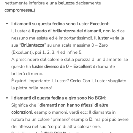
serie inciso.
nettamente inferiore e una
bellezza
decisamente
– Confezione regalo.
compromessa
..)
– Spedizione assicurata e garantita
: Sei tutelato al 100%, non
preoccuparti di nulla.
I diamanti su questa fedina sono Luster Excellent:
– Regolare
fattura di acquisto
iva inclusa: Siamo una società
Il Luster è
il grado di brillantezza dei diamanti
, non lo dice
italiana seria, tutti gli acquisti sono regolarmente
ivati e
nessuno ma esiste ed è importantissimo!!. Il
luster
varia la
fatturati
.
sua “
Brillantezza
” su una scala massima 0 – Zero
– Nessuna tassa a sorpresa!!!
Noi siamo di Roma
, il pacco
(Excellent), poi 1, 2, 3, 4 ed infine 5.
contenente il tuo gioiello
parte dal nostro laboratorio orafo di
A prescindere dal colore e dalla purezza di un diamante, se
Roma
,
non c’è nessuna dogana e nessuna tassa da pagare
questo ha
luster diverso da 0 – Excellent
il diamante
quando ti arriverà il pacchetto a casa!
brillerà di meno.
– Rimessa a misura gratis se la sbagli
: Se sbagli misura
È quindi importante il Luster?
Certo
! Con il Luster sbagliato
mandiamo il corriere a ritirare il gioiello per
sistemarlo
;
la pietra brilla meno!
tranquillo,
non devi pagare nulla
, anche se l’anello è già stato
I diamanti di questa fedina a giro sono No BGM
:
inciso.
Significa che
i diamanti non hanno riflessi di altre
–
Diritto di recesso se il gioiello non ti piace
: nessuna pratica
colorazioni
, esempio marroni, verdi ecc: Il diamante in
complicata, se non è di tuo gradimento vieni
totalmente
natura ha un colore “primario” esempio
D
, ma poi può avere
rimborsato
.
dei riflessi nel suo “corpo” di altra colorazione.
–
Assistenza gratuita a vita
: ci teniamo a rivederti presto,