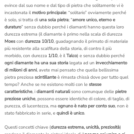
tranquillo,
non devi pagare nulla
, anche se l’anello è già stato
evince dal suo nome e dal tipo di pietra che solitamente vi è
inciso.
incastonata il
motivo principale
: “solitario” ovviamente perché
–
Diritto di recesso se il gioiello non ti piace
: nessuna pratica
è solo, si tratta di
una sola pietra
; “
amore unico, eterno e
complicata, se non è di tuo gradimento vieni
totalmente
duraturo
” senza dubbio perché i diamanti hanno questa loro
rimborsato
.
durezza estrema (il diamante è primo nella scala di durezza
–
Assistenza gratuita a vita
: ci teniamo a rivederti presto,
Moes
con
durezza 10/10
, guadagnando il primato di materiale
chiama o scrivi se hai dei problemi,
ti aiutiamo noi
, la tua
più resistente alla scalfitura della storia, di contro il più
soddisfazione è la nostra miglior pubblicità.
morbido, con durezza
1/10
, è il
Talco
) e senza dubbio perché
–
Fotografie della lavorazione dell’anello via e-mail
: Si,
ogni diamante ha una sua storia
legata ad un
invecchiamento
facciamo degli scatti mentre lo creiamo; potrai
allegarli al tuo
di milioni di anni
, avete mai pensato che quella bellissima
regalo
e renderlo unico.
pietra preziosa
scintillante
è rimasta chissà dove per tutto quel
Noi siamo artigiani italiani veri, creiamo i nostri gioielli a Roma
,
tempo? Anche se ne esistono molti con le
stesse
non abbiamo nulla da nascondere.
caratteristiche
, i
diamanti naturali
sono comunque delle
pietre
Non ci credi?
Prenota una visita in laboratorio
e vieni a vederlo
preziose uniche
, possono essere identiche di colore, di taglio, di
dal vivo,
potrai fare tu stesso foto e video ai Maestri Orafi a
purezza, di lucentezza, ma
ognuno è nato per conto suo
, non è
lavoro
.
stato fabbricato in serie, e
quindi è unico
.
La fotografie della lavorazione sono incluse nel prezzo ma
Questi concetti chiave (
durezza estrema, unicità, preziosità
)
devono essere richieste prima dell’ordine
.