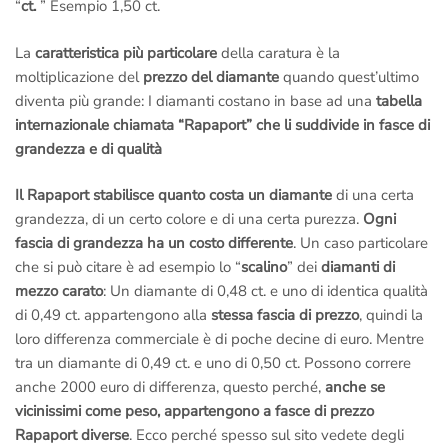
“
ct.
” Esempio 1,50 ct.
La
caratteristica più particolare
della caratura è la
moltiplicazione del
prezzo del diamante
quando quest’ultimo
diventa più grande: I diamanti costano in base ad una
tabella
internazionale chiamata “Rapaport” che li suddivide in fasce di
grandezza e di qualità
Il Rapaport stabilisce quanto costa un diamante
di una certa
grandezza, di un certo colore e di una certa purezza.
Ogni
fascia di grandezza ha un costo differente
. Un caso particolare
che si può citare è ad esempio lo “
scalino
” dei
diamanti di
mezzo carato
: Un diamante di 0,48 ct. e uno di identica qualità
di 0,49 ct. appartengono alla
stessa fascia di prezzo
, quindi la
loro differenza commerciale è di poche decine di euro. Mentre
tra un diamante di 0,49 ct. e uno di 0,50 ct. Possono correre
anche 2000 euro di differenza, questo perché,
anche se
vicinissimi come peso, appartengono a fasce di prezzo
Rapaport diverse
. Ecco perché spesso sul sito vedete degli