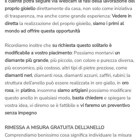
il cliente potrà seguire via webcam le fasi della lavorazione del
proprio gioiello
direttamente da casa, non solo come iniziativa
di trasparenza, ma anche come grande esperienza:
Vedere in
diretta
la realizzazione del proprio gioiello,
siamo i primi al
mondo ad offrire questa opportunità
Ricordiamo inoltre che
su richiesta questo solitario è
modificabile a vostro piacimento
: Possiamo montarvi
un
diamante più grande
, più piccolo, con colore e purezza diversa,
più economico, più costoso, altri tipi di pietre preziose, come
diamanti neri
, diamanti rosa, diamanti azzurri, zaffiri, rubini; la
struttura dell’anello può essere realizzata in oro giallo, in
oro
rosa
, in
platino
, insomma
siamo artigiani
possiamo modificare
questo anello in qualsiasi modo,
basta chiedere
e spiegare la
vostra idea, vi diremo se è fattibile e
vi faremo un preventivo
senza impegno
RIMESSA A MISURA GRATUITA DELL’ANELLO
Comprendiamo benissimo cosa significa individuare la misura