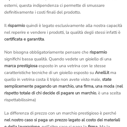
esterni, questa indipendenza ci permette di smussare
definitivamente i costi finali del prodotto.
Il
risparmio
quindi è legato esclusivamente alla nostra capacità
nel reperire e vendere i prodotti, la qualità degli stessi infatti è
certificata e garantita
.
Non bisogna obbligatoriamente pensare che
risparmio
significhi bassa qualità. Quando vedete un gioiello di una
marca prestigiosa
esposto in una vetrina con le stesse
caratteristiche tecniche di un gioiello esposto su
Anelli.it
ma
quello in vetrina costa il triplo non avete visto male,
state
semplicemente pagando un marchio, una firma, una moda
(
nel
rispetto totale di chi decide di pagare un marchio
, è una scelta
rispettabilissima)
La differenza di prezzo con un marchio prestigioso è perché
nel nostro caso si paga un prezzo legato al costo dei materiali
e della lavorazione
, nell’altro caso si paga la
firma
. Ma la