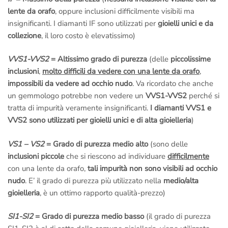
lente da orafo
, oppure inclusioni difficilmente visibili ma
insignificanti. I diamanti IF sono utilizzati per
gioielli unici e da
collezione
, il loro costo è elevatissimo)
VVS1-VVS2
= Altissimo grado di purezza
(delle
piccolissime
inclusioni
,
molto difficili da vedere con una lente da orafo
,
impossibili da vedere ad occhio nudo
. Va ricordato che anche
un gemmologo potrebbe non vedere un
VVS1-VVS2
perché si
tratta di impurità veramente insignificanti.
I diamanti VVS1 e
VVS2 sono utilizzati per gioielli unici e di alta gioielleria
)
VS1 – VS2
= Grado di purezza medio alto
(sono delle
inclusioni piccole
che si riescono ad individuare
difficilmente
con una lente da orafo,
tali impurità non sono visibili ad occhio
nudo
. E’ il grado di purezza più utilizzato nella
medio/alta
gioielleria
, è un ottimo rapporto qualità-prezzo)
SI1-SI2
= Grado di purezza medio basso
(il grado di purezza