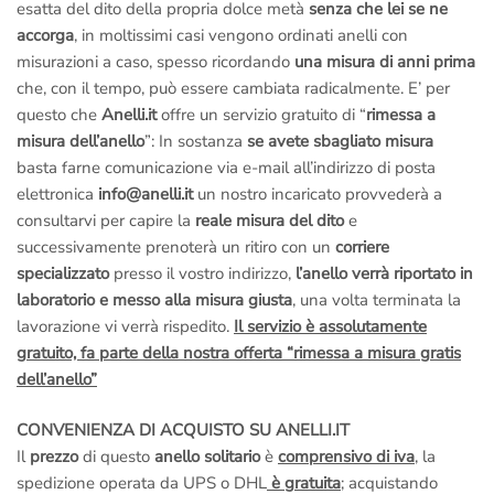
esatta del dito della propria dolce metà
senza che lei se ne
accorga
, in moltissimi casi vengono ordinati anelli con
misurazioni a caso, spesso ricordando
una misura di anni prima
che, con il tempo, può essere cambiata radicalmente. E’ per
questo che
Anelli.it
offre un servizio gratuito di “
rimessa a
misura dell’anello
”: In sostanza
se avete sbagliato misura
basta farne comunicazione via e-mail all’indirizzo di posta
elettronica
info@anelli.it
un nostro incaricato provvederà a
consultarvi per capire la
reale misura del dito
e
successivamente prenoterà un ritiro con un
corriere
specializzato
presso il vostro indirizzo,
l’anello verrà riportato in
laboratorio e messo alla misura giusta
, una volta terminata la
lavorazione vi verrà rispedito.
Il servizio è assolutamente
gratuito, fa parte della nostra offerta “rimessa a misura gratis
dell’anello”
CONVENIENZA DI ACQUISTO SU ANELLI.IT
Il
prezzo
di questo
anello solitario
è
comprensivo di iva
, la
spedizione operata da UPS o DHL
è gratuita
; acquistando