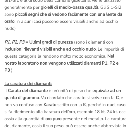
SI1-SI2 è al di sotto della comune gioielleria, viene utilizzato
generalmente per
gioielli di medio-bassa qualità
. Gli SI1-SI2
sono
piccoli segni che si vedono facilmente con una lente da
orafo
, in alcuni casi possono essere visibili anche ad occhio
nudo)
P1, P2, P3
= Ultimi gradi di purezza
(sono i diamanti con
inclusioni rilevanti visibili anche ad occhio nudo
. Le impurità di
questa categoria la rendono molto molto economica.
Nel
nostro laboratorio non vengono utilizzati diamanti P1, P2 e
P3
)
La caratura dei diamanti:
Il
Carato del diamante
è un’unità di peso che
equivale ad un
quinto di grammo
. Va ricordato che carato si scrive con la
C
, e
non va confuso con
Karato
scritto con la
K
, perché in quel caso
si fa riferimento alla karatura dell’oro, esempio 18 kt. 24 kt. ecc
ossia alla quantità di
oro puro
presente nel metallo. La caratura
del diamante, ossia il suo peso, può essere anche abbreviata in