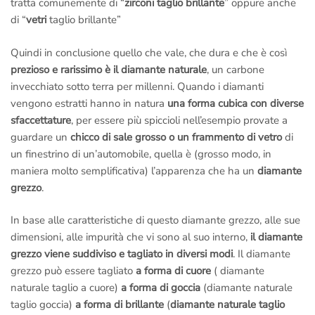
tratta comunemente di “
zirconi taglio brillante
” oppure anche
di “
vetri
taglio brillante”
Quindi in conclusione quello che vale, che dura e che è così
prezioso e rarissimo è il diamante naturale
, un carbone
invecchiato sotto terra per millenni. Quando i diamanti
vengono estratti hanno in natura
una forma cubica con diverse
sfaccettature
, per essere più spiccioli nell’esempio provate a
guardare un
chicco di sale grosso o un frammento di vetro
di
un finestrino di un’automobile, quella è (grosso modo, in
maniera molto semplificativa) l’apparenza che ha un
diamante
grezzo
.
In base alle caratteristiche di questo diamante grezzo, alle sue
dimensioni, alle impurità che vi sono al suo interno,
il diamante
grezzo viene suddiviso e tagliato in diversi modi
. Il diamante
grezzo può essere tagliato
a forma di cuore
( diamante
naturale taglio a cuore)
a forma di goccia
(diamante naturale
taglio goccia)
a forma di brillante
(
diamante naturale taglio