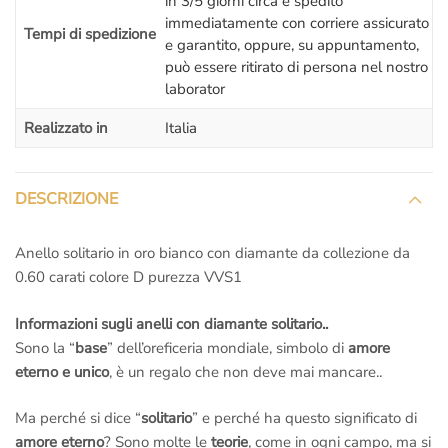
in 3/5 giorni circa e spedito
L’appuntamento è ovviamente senza impegno,
non sei
immediatamente con corriere assicurato
Tempi di spedizione
obbligato ad acquistare!
e garantito, oppure, su appuntamento,
può essere ritirato di persona nel nostro
Il prezzo di questo
Anello Solitario
include:
laborator
–
Certificazione
internazionale
GIA America
con
incisione al
Realizzato in
Italia
laser sul Diamante.
– Incisione interna
al gambo dell’anello (massimo 25 caratteri)
– Confezione regalo.
DESCRIZIONE
– Spedizione assicurata e garantita
: Sei tutelato al 100%, non
preoccuparti di nulla.
– Regolare
fattura di acquisto
iva inclusa: Siamo una società
Anello solitario in oro bianco con diamante da collezione da
italiana seria, tutti gli acquisti sono regolarmente
ivati e
0.60 carati colore D purezza VVS1
fatturati
.
– Nessuna tassa a sorpresa!!!
Noi siamo di Roma
, il pacco
Informazioni sugli anelli con diamante solitario..
contenente il tuo gioiello
parte dal nostro laboratorio orafo di
Sono la “
base
” dell’oreficeria mondiale, simbolo di
amore
Roma
,
non c’è nessuna dogana e nessuna tassa da pagare
eterno e unico
, è un regalo che non deve mai mancare..
quando ti arriverà il pacchetto a casa!
– Rimessa a misura gratis se la sbagli
: Se sbagli misura
Ma perché si dice “
solitario
” e perché ha questo significato di
mandiamo il corriere a ritirare il gioiello per
sistemarlo
;
amore eterno
? Sono molte le
teorie
, come in ogni campo, ma si