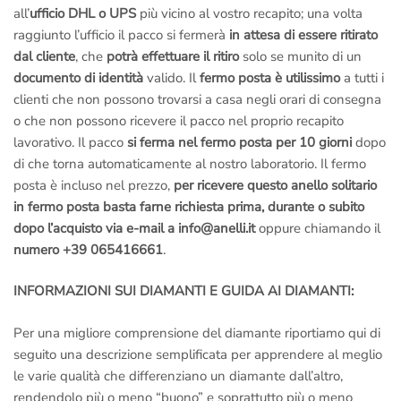
all’
ufficio DHL o UPS
più vicino al vostro recapito; una volta
raggiunto l’ufficio il pacco si fermerà
in attesa di essere ritirato
dal cliente
, che
potrà effettuare il ritiro
solo se munito di un
documento di identità
valido. Il
fermo posta è utilissimo
a tutti i
clienti che non possono trovarsi a casa negli orari di consegna
o che non possono ricevere il pacco nel proprio recapito
lavorativo. Il pacco
si ferma nel fermo posta per 10 giorni
dopo
di che torna automaticamente al nostro laboratorio. Il fermo
posta è incluso nel prezzo,
per ricevere questo anello solitario
in fermo posta basta farne richiesta prima, durante o subito
dopo l’acquisto via e-mail a info@anelli.it
oppure chiamando il
numero +39 065416661
.
INFORMAZIONI SUI DIAMANTI E GUIDA AI DIAMANTI:
Per una migliore comprensione del diamante riportiamo qui di
seguito una descrizione semplificata per apprendere al meglio
le varie qualità che differenziano un diamante dall’altro,
rendendolo più o meno “buono” e soprattutto più o meno