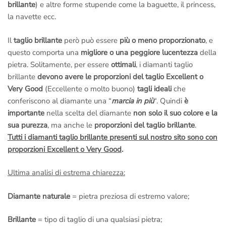
brillante
) e altre forme stupende come la baguette, il princess,
la navette ecc.
Il
taglio brillante
però può essere
più o meno proporzionato
, e
questo comporta una
migliore o una peggiore lucentezza
della
pietra. Solitamente, per essere
ottimali
, i diamanti taglio
brillante
devono avere le proporzioni del taglio Excellent o
Very Good
(Eccellente o molto buono)
tagli ideali
che
conferiscono al diamante una “
marcia in più
“. Quindi
è
importante
nella scelta del diamante
non solo il suo colore e la
sua purezza
, ma anche le
proporzioni del taglio brillante
.
Tutti i diamanti taglio brillante presenti sul nostro sito sono con
proporzioni Excellent o Very Good
.
Ultima analisi di estrema chiarezza:
Diamante naturale
= pietra preziosa di estremo valore;
Brillante
= tipo di taglio di una qualsiasi pietra;