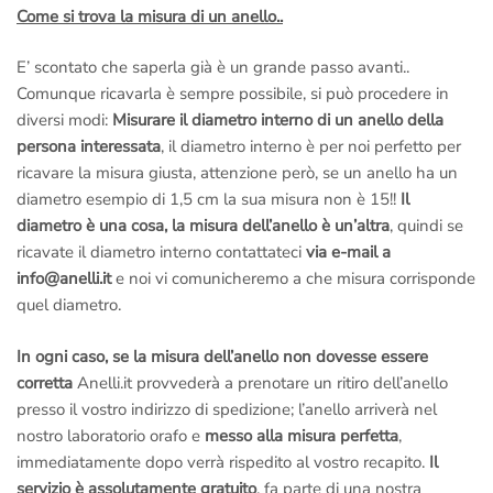
Come si trova la misura di un anello..
E’ scontato che saperla già è un grande passo avanti..
Comunque ricavarla è sempre possibile, si può procedere in
diversi modi:
Misurare il diametro interno di un anello della
persona interessata
, il diametro interno è per noi perfetto per
ricavare la misura giusta, attenzione però, se un anello ha un
diametro esempio di 1,5 cm la sua misura non è 15!!
Il
diametro è una cosa, la misura dell’anello è un’altra
, quindi se
ricavate il diametro interno contattateci
via e-mail a
info@anelli.it
e noi vi comunicheremo a che misura corrisponde
quel diametro.
In ogni caso, se la misura dell’anello non dovesse essere
corretta
Anelli.it provvederà a prenotare un ritiro dell’anello
presso il vostro indirizzo di spedizione; l’anello arriverà nel
nostro laboratorio orafo e
messo alla misura perfetta
,
immediatamente dopo verrà rispedito al vostro recapito.
Il
servizio è assolutamente gratuito
, fa parte di una nostra