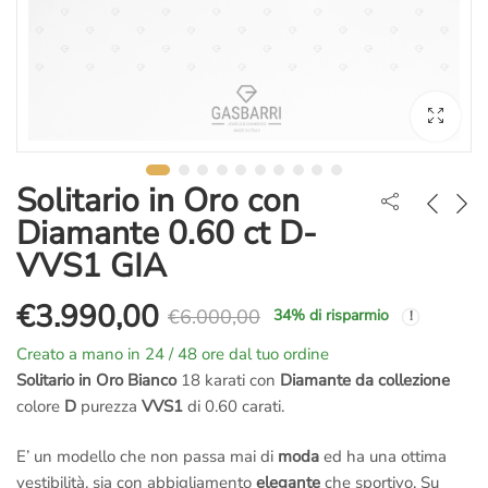
Solitario in Oro con
Diamante 0.60 ct D-
VVS1 GIA
€
3.990,00
€
6.000,00
34
% di risparmio
Il
Il
Creato a mano in 24 / 48 ore dal tuo ordine
prezzo
prezzo
Solitario in Oro Bianco
18 karati con
Diamante da collezione
colore
D
purezza
VVS1
di 0.60 carati.
originale
attuale
E’ un modello che non passa mai di
moda
ed ha una ottima
era:
è:
vestibilità, sia con abbigliamento
elegante
che sportivo. Su