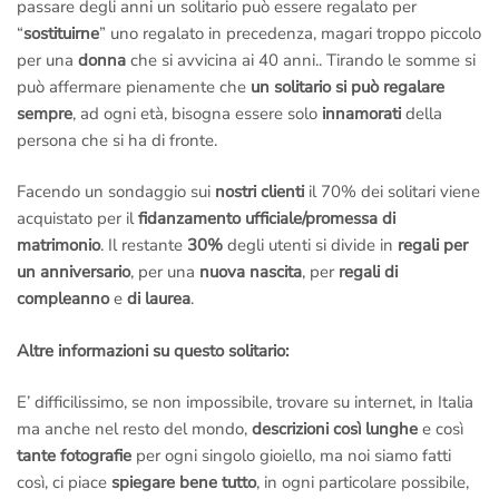
passare degli anni un solitario può essere regalato per
“
sostituirne
” uno regalato in precedenza, magari troppo piccolo
per una
donna
che si avvicina ai 40 anni.. Tirando le somme si
può affermare pienamente che
un solitario si può regalare
sempre
, ad ogni età, bisogna essere solo
innamorati
della
persona che si ha di fronte.
Facendo un sondaggio sui
nostri clienti
il 70% dei solitari viene
acquistato per il
fidanzamento ufficiale/promessa di
matrimonio
. Il restante
30%
degli utenti si divide in
regali per
un anniversario
, per una
nuova nascita
, per
regali di
compleanno
e
di laurea
.
Altre informazioni su questo solitario:
E’ difficilissimo, se non impossibile, trovare su internet, in Italia
ma anche nel resto del mondo,
descrizioni così lunghe
e così
tante fotografie
per ogni singolo gioiello, ma noi siamo fatti
così, ci piace
spiegare bene tutto
, in ogni particolare possibile,