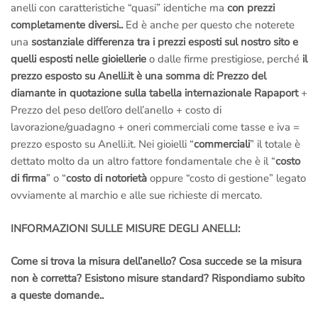
anelli con caratteristiche “quasi” identiche ma
con prezzi
completamente diversi..
Ed è anche per questo che noterete
una
sostanziale differenza tra i prezzi esposti sul nostro sito e
quelli esposti nelle gioiellerie
o dalle firme prestigiose, perché
il
prezzo esposto su Anelli.it è una somma di:
Prezzo del
diamante in quotazione sulla tabella internazionale Rapaport
+
Prezzo del peso dell’oro dell’anello + costo di
lavorazione/guadagno + oneri commerciali come tasse e iva =
prezzo esposto su Anelli.it. Nei gioielli “
commerciali
” il totale è
dettato molto da un altro fattore fondamentale che è il “
costo
di firma
” o “
costo di notorietà
oppure “costo di gestione” legato
ovviamente al marchio e alle sue richieste di mercato.
INFORMAZIONI SULLE MISURE DEGLI ANELLI:
Come si trova la misura dell’anello? Cosa succede se la misura
non è corretta? Esistono misure standard? Rispondiamo subito
a queste domande..