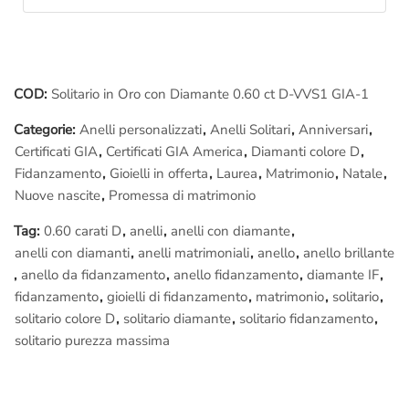
troverai
Maestri orafi
a lavoro, ognuno ad un progetto specifico,
seguendo le indicazioni del
Cliente
.
Questo
anello
infatti può essere simile ad altri ma non identico:
viene creato appositamente a mano per te, è
unico
.
COD:
Solitario in Oro con Diamante 0.60 ct D-VVS1 GIA-1
Categorie:
Anelli personalizzati
,
Anelli Solitari
,
Anniversari
,
Se vuoi provare veramente cosa significa il
Made in Italy
puoi
Certificati GIA
,
Certificati GIA America
,
Diamanti colore D
,
anche assistere in diretta alle fasi della lavorazione del tuo
Fidanzamento
,
Gioielli in offerta
,
Laurea
,
Matrimonio
,
Natale
,
gioiello: siedi di fianco al
Maestro orafo
incaricato del tuo
Nuove nascite
,
Promessa di matrimonio
lavoro, lo seguirai passo passo nelle fasi della
lavorazione
, ti
spiegherà tutto, sarà un’esperienza indimenticabile.
Tag:
0.60 carati D
,
anelli
,
anelli con diamante
,
anelli con diamanti
,
anelli matrimoniali
,
anello
,
anello brillante
Ovviamente puoi
fotografare e filmare
tutto, allegare il
,
anello da fidanzamento
,
anello fidanzamento
,
diamante IF
,
materiale fotografico al tuo
regalo
lo renderà senza dubbio
fidanzamento
,
gioielli di fidanzamento
,
matrimonio
,
solitario
,
unico, inimitabile..
solitario colore D
,
solitario diamante
,
solitario fidanzamento
,
solitario purezza massima
Raggiungerci è facilissimo:
Ci troviamo a pochi passi da
Piazza di Spagna
, nel cuore
storico di Roma. Se vieni da fuori
Roma
puoi arrivare