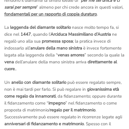
rendono il diamante la sintesi ideale di “
per me sei unica e ci
Email a
info@anelli.it
sarai per sempre
” almeno per chi crede ancora in questi valori,
Whatsapp ai Maestri del laboratorio di Roma
al numero
+39
fondamentali per un rapporto di coppia duraturo
.
351 3386087
(Solo messaggi di testo)
La
leggenda del diamante solitario
nasce molto tempo fa, si
Chiama in
laboratorio a Roma
al numero
+39 065416661
dice nel
1447
, quando l’
Arciduca Massimiliano d’Austria
ne
Chiama il
numero verde gratuito di Roma 800 034 552
regalò uno alla sua
promessa sposa
; la pratica invece di
Per informazioni sui diamanti e sulle certificazioni puoi scrivere
indossarlo all’
anulare della mano sinistra
è invece fortemente
anche al nostro
ufficio dei diamanti di Londra
al numero
legata alla leggenda della “
venas amores
” secondo la quale la
Whatsapp
+39 3446696789
(Solo messaggi di testo)
vena
dell’anulare della mano sinistra arriva
direttamente al
Anelli.it Srl – Via Margutta 94, Roma
Citofono Anelli.it
(A
cuore
..
destra della scalinata di Trinità dei Monti – Piazza di Spagna)
Un
anello con diamante solitario
può essere regalato sempre,
ci raggiungi con la
Metro A
scendendo alla fermata
Piazza di
non è mai tardi per farlo. Si può regalare in
giovanissima età
Spagna
.
come regalo da innamorati
, da fidanzamento; oppure durante
–
Per motivi di Privacy e di Sicurezza riceviamo solo ed
il fidanzamento come “
impegno
” nel fidanzamento o come
esclusivamente su appuntamento, ci riserviamo inoltre il diritto
proposta di matrimonio/
regalo per il matrimonio
.
di selezione all’ingresso.
Successivamente può essere regalato in ricorrenze legate agli
anniversari di fidanzamento e matrimonio
. Spesso con il