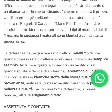
differenza di prezzo non è legata alla qualità:
Un diamante è
un diamante
, è ciò che lo “
circonda
” che ne moltiplica il prezzo.
Un diamante taglio brillante di una certa caratura e qualità,
che sia di Bulgari, di
Cartier
, di “Mario Rossi” o di Anelli.it è
assolutamente identico, saranno diversi i tipi di modelli, i tipi di
firma, ma
in sostanza i materiali sono identici e con la stessa
provenienza
.
La differenza nell’acquistare un gioiello di
Anelli.it
o di una
grande firma in una gioielleria si può riassumere in un
semplice
esempio
: Anziché acquistare in negozio un vestito di un
grande stilista si decide di andare nel
laboratorio di un sarto
che, con le stesse
identiche stoffe della stessa qualità e
provenienza
, realizzerà lo stesso vestito. Saranno di
pari
bellezza e qualità
ma con una firma differente, la prima
famosa, l’altra di
artigianato diretto
.
ASSISTENZA E CONTATTI: