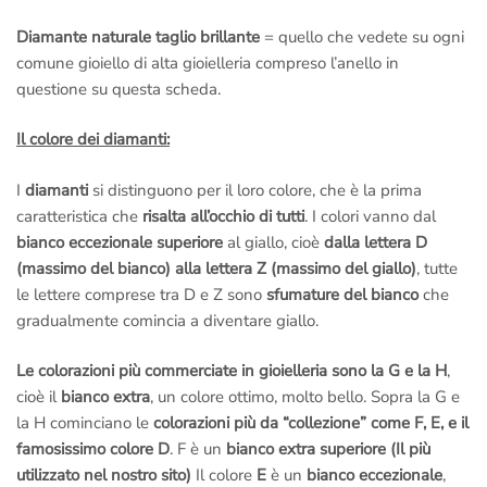
Diamante naturale taglio brillante
= quello che vedete su ogni
comune gioiello di alta gioielleria compreso l’anello in
questione su questa scheda.
Il colore dei diamanti:
I
diamanti
si distinguono per il loro colore, che è la prima
caratteristica che
risalta all’occhio di tutti
. I colori vanno dal
bianco eccezionale superiore
al giallo, cioè
dalla lettera D
(massimo del bianco) alla lettera Z (massimo del giallo)
, tutte
le lettere comprese tra D e Z sono
sfumature del bianco
che
gradualmente comincia a diventare giallo.
Le colorazioni più commerciate in gioielleria sono la G e la H
,
cioè il
bianco extra
, un colore ottimo, molto bello. Sopra la G e
la H cominciano le
colorazioni più da “collezione” come F, E, e il
famosissimo colore D
. F è un
bianco extra superiore (Il più
utilizzato nel nostro sito)
Il colore
E
è un
bianco eccezionale
,