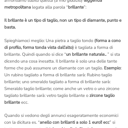
affrontiamo subito questa (a mio giudizio)
leggenda
metropolitana
legata alla parola “
brillante
”:
Il brillante è un tipo di taglio, non un tipo di diamante, punto e
basta.
Spieghiamoci meglio: Una pietra a taglio tondo
(forma a cono
di profilo, forma tonda vista dall’alto)
è tagliata a forma di
brillante. Quindi quando si dice “
un brillante naturale..
” si sta
dicendo una cosa inesatta. Il brillante è solo una delle tante
forme che può assumere un diamante con un taglio.
Esempio:
Un rubino tagliato a forma di brillante sarà: Rubino taglio
brillante; uno smeraldo tagliato a forma di brillante sarà:
Smeraldo taglio brillante; come anche un vetro o uno zircone
tagliato brillante sarà: vetro taglio brillante o
zircone taglio
brillante
ecc.
Quando si vedono degli annunci esageratamente economici
con la dicitura es. “
anello con brillanti a solo 1 euro!! ecc
” si