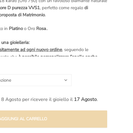
8 karati (Oro 750) con un favoloso diamante naturale
olore D purezza VVS1
, perfetto come regalo
di
proposta di Matrimonio
.
to in
Platino
o Oro
Rosa
..
 una gioielleria:
ositamente ad ogni nuovo ordine
, seguendo le
questo che
è possibile personalizzare l’anello anche
truttura, il tipo di metallo ecc.
nello a tuo piacimento
scrivi senza alcun impegno alla
re chiama il nostro
laboratorio orafo
al numero
con piacere ad ogni tua domanda.
vero unica?
Prenota una
visita nel nostro laboratorio
 8 Agosto per ricevere il gioiello il
17 Agosto
.
 vivo le fasi della realizzazione dell’anello
, filmando e
AGGIUNGI AL CARRELLO
n problema,
faremo noi le fotografie della lavorazione
saranno un
tocco speciale
da aggiungere al tuo regalo,