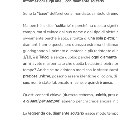
Informazioni sugli anelli con diamante solitario..
Sono la “
base
” dell’oreficeria mondiale, simbolo di
amor
Ma perché si dice “
solitario
” e perché ha questo signifi
campo, ma si evince dal suo nome e dal tipo di pietra 
ovviamente perché è solo, si tratta di
una sola pietra
; “
diamanti hanno questa loro durezza estrema (il diaman
guadagnando il primato di materiale più resistente alla 
1/10
, è il
Talco
) e senza dubbio perché
ogni diamante 
anni
, avete mai pensato che quella bellissima pietra p
tempo? Anche se ne esistono molti con le
stesse carat
preziose uniche
, possono essere identiche di colore, di
suo
, non è stato fabbricato in serie, e
quindi è unico
.
Questi concetti chiave (
durezza estrema, unicità, prezio
e ci sarai per sempre
” almeno per chi crede ancora in q
La
leggenda del diamante solitario
nasce molto tempo 