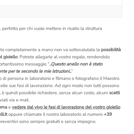
 perfetto per chi vuole mettere in risalto la struttura
ato completamente a mano non va sottovalutata la
possibilità
 gioiello
: Potrete allegarle al vostro regalo, rendendolo
mportantissimo messaggio “
..Questo anello non è stato
te per te secondo le mie istruzioni..
”
o di persona in laboratorio e filmano o fotografano il Maestro
lo nelle sue fasi di lavorazione. Ad ogni modo non tutti possono
 è quindi possibile richiedere, senza alcun costo, alcuni
scatti
iati via e-mail.
Roma
e
vedere dal vivo le fasi di lavorazione del vostro gioiello
i.it
oppure chiamate il nostro laboratorio al numero
+39
 preventivi sono sempre gratuiti e senza impegno.