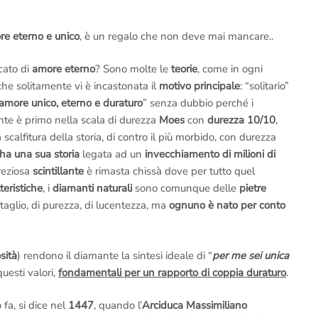
e eterno e unico
, è un regalo che non deve mai mancare..
cato di
amore eterno
? Sono molte le
teorie
, come in ogni
che solitamente vi è incastonata il
motivo principale
: “solitario”
amore unico, eterno e duraturo
” senza dubbio perché i
te è primo nella scala di durezza
Moes
con
durezza 10/10
,
scalfitura della storia, di contro il più morbido, con durezza
ha una sua storia
legata ad un
invecchiamento di milioni di
reziosa
scintillante
è rimasta chissà dove per tutto quel
teristiche
, i
diamanti naturali
sono comunque delle
pietre
 taglio, di purezza, di lucentezza, ma
ognuno è nato per conto
sità
) rendono il diamante la sintesi ideale di “
per me sei unica
uesti valori,
fondamentali per un rapporto di coppia duraturo
.
fa, si dice nel
1447
, quando l’
Arciduca Massimiliano