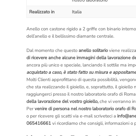
nostro laboratorio
Realizzato in
Italia
Anello con castone rigido a 2 griffe con binario interno,
dell’anello e il bellissimo diamante centrale.
Dal momento che questo
anello solitario
viene realizz
di ricevere anche alcune immagini della lavorazione del
ancora più unico e speciale, lanciando il sottile ma i
acquistato a caso, è stato fatto su misura e appositamen
Molti Clienti approfittano di questa possibilità, vengon
che sta realizzando il gioiello, e, soprattutto, il gioiel
raggiungerci presso il nostro laboratorio orafo di Roma,
della lavorazione del vostro gioiello,
che vi verranno inv
Per
venire di persona nel nostro laboratorio orafo di 
o per ricevere gli scatti via e-mail scriveteci a
info@anell
065416661
vi ricordiamo che consigli, informazioni o