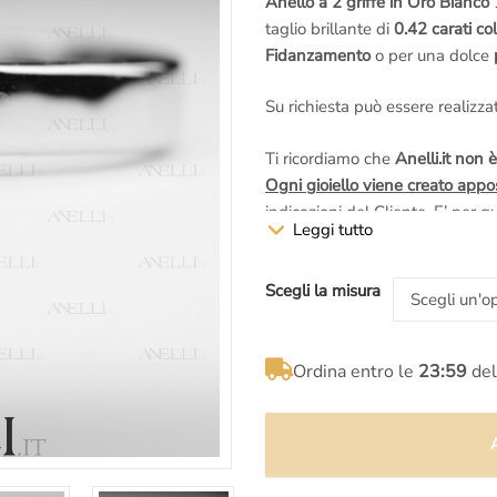
prezzo
prezzo
Anello a 2 griffe in Oro Bianco
1
taglio brillante di
0.42 carati c
originale
attuale
Fidanzamento
o per una dolce
era:
è:
Su richiesta può essere realizza
€3.100,00.
€2.490,00.
Ti ricordiamo che
Anelli.it non è
Ogni gioiello viene creato app
indicazioni del Cliente. E’ per 
Leggi tutto
modificandone la caratura
, la s
Se vuoi
personalizzare questo a
Scegli la misura
nostra e-mail
info@anelli.it
oppu
+39065416661
risponderemo 
Vuoi provare un’esperienza dav
Ordina entro le
23:59
del
orafo di Roma
, potrai
vedere dal
fotografando i
Maestri a lavoro.
Non puoi venire a Roma?
Nessu
e le invieremo alla tua e-mail
, 