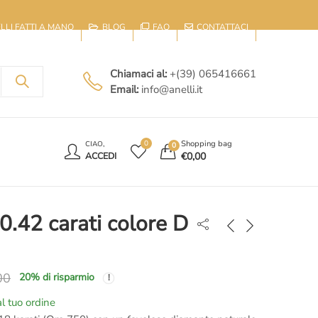
IELLI FATTI A MANO
BLOG
FAQ
CONTATTACI
Chiamaci al:
+(39) 065416661
Email:
info@anelli.it
E
Shopping bag
0
CIAO,
0
€
0,00
ACCEDI
 0.42 carati colore D
00
20
% di risparmio
l tuo ordine