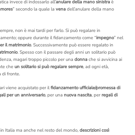
ratica invece di indossarlo all’
anulare della mano sinistra
è
amores
” secondo la quale la
vena
dell’anulare della mano
mpre, non è mai tardi per farlo. Si può regalare in
nzamento; oppure durante il fidanzamento come “
impegno
” nel
er il matrimonio
. Successivamente può essere regalato in
atrimonio
. Spesso con il passare degli anni un solitario può
edenza, magari troppo piccolo per una
donna
che si avvicina ai
nte che
un solitario si può regalare sempre
, ad ogni età,
 di fronte.
ari viene acquistato per il
fidanzamento ufficiale/promessa di
gali per un anniversario
, per una
nuova nascita
, per
regali di
t, in Italia ma anche nel resto del mondo,
descrizioni così