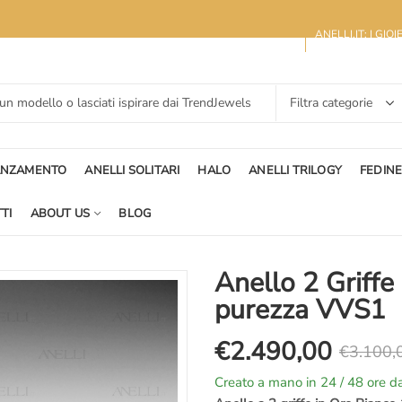
ANELLI.IT: I GIO
ANZAMENTO
ANELLI SOLITARI
HALO
ANELLI TRILOGY
FEDIN
TI
ABOUT US
BLOG
Anello 2 Griffe
purezza VVS1
€
2.490,00
€
3.100,
Il
Il
Creato a mano in 24 / 48 ore da