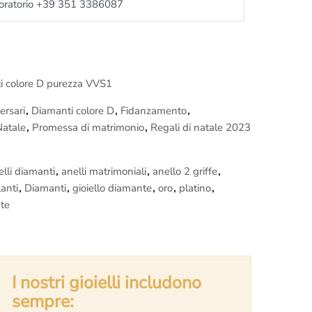
oratorio +39 351 3386087
ti colore D purezza VVS1
ersari
,
Diamanti colore D
,
Fidanzamento
,
Natale
,
Promessa di matrimonio
,
Regali di natale 2023
elli diamanti
,
anelli matrimoniali
,
anello 2 griffe
,
lanti
,
Diamanti
,
gioiello diamante
,
oro
,
platino
,
nte
I nostri gioielli includono
sempre: