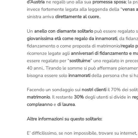
d’Austria
ne regalò uno alla sua
promessa sposa
; la p
invece fortemente legata alla leggenda della “
venas 
sinistra arriva
direttamente al cuore
..
Un
anello con diamante solitario
può essere regalato se
giovanissima età come regalo da innamorati
, da fida
fidanzamento o come proposta di matrimonio/
regalo p
ricorrenze legate agli
anniversari di fidanzamento e m
essere regalato per “
sostituirne
” uno regalato in prec
40 anni.. Tirando le somme si può affermare piename
bisogna essere solo
innamorati
della persona che si ha
Facendo un sondaggio sui
nostri clienti
il 70% dei solit
matrimonio
. Il restante
30%
degli utenti si divide in
re
compleanno
e
di laurea
.
Altre informazioni su questo solitario:
E’ difficilissimo, se non impossibile, trovare su interne