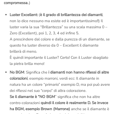
mandiamo il corriere a ritirare il gioiello per
sistemarlo
;
compromessa
..)
tranquillo,
non devi pagare nulla
, anche se l’anello è già stato
inciso.
Luster Excellent:
(
è il grado di brillantezza dei diamanti
,
–
Diritto di recesso se il gioiello non ti piace
: nessuna pratica
non lo dice nessuno ma esiste ed è importantissimo!!) Il
complicata, se non è di tuo gradimento vieni
totalmente
luster varia la sua “Brillantezza” su una scala massima 0 –
rimborsato
.
Zero (Excellent), poi 1, 2, 3, 4 ed infine 5.
–
Assistenza gratuita a vita
: ci teniamo a rivederti presto,
A prescindere dal colore e dalla purezza di un diamante, se
chiama o scrivi se hai dei problemi,
ti aiutiamo noi
, la tua
questo ha luster diverso da 0 – Excellent il diamante
soddisfazione è la nostra miglior pubblicità.
brillerà di meno.
–
Fotografie della lavorazione dell’anello via e-mail
: Si,
È quindi importante il Luster? Certo! Con il Luster sbagliato
facciamo degli scatti mentre lo creiamo; potrai
allegarli al tuo
la pietra brilla meno!
regalo
e renderlo unico.
No BGM
: Significa che
i diamanti non hanno riflessi di altre
Noi siamo artigiani italiani veri, creiamo i nostri gioielli a Roma
,
colorazioni
, esempio marroni, verdi ecc: Il diamante in
non abbiamo nulla da nascondere.
natura ha un colore “primario” esempio D, ma poi può avere
Non ci credi?
Prenota una visita in laboratorio
e vieni a vederlo
dei riflessi nel suo “corpo” di altra colorazione.
dal vivo,
potrai fare tu stesso foto e video ai Maestri Orafi a
Se il diamante è “NO BGM
” significa che non ha altre
lavoro
.
contro-colorazioni
quindi il colore è realmente D. Se invece
La fotografie della lavorazione sono incluse nel prezzo ma
ha BGM, esempio Brown (Marrone)
anche se il diamante è
devono essere richieste prima dell’ordine
.