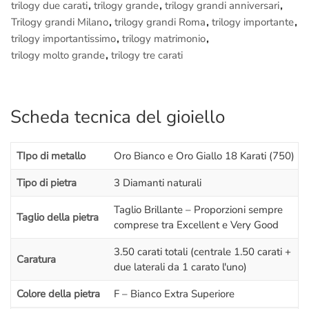
trilogy due carati
,
trilogy grande
,
trilogy grandi anniversari
,
Trilogy grandi Milano
,
trilogy grandi Roma
,
trilogy importante
,
Questo
Trilogy con diamanti
infatti può essere simile ad altri
trilogy importantissimo
,
trilogy matrimonio
,
ma non identico:
viene creato appositamente a mano per te, è
trilogy molto grande
,
trilogy tre carati
unico
.
Se vuoi provare veramente cosa significa il
Made in Italy
puoi
anche assistere in diretta alle fasi della lavorazione del tuo
Scheda tecnica del gioiello
gioiello: siedi di fianco al
Maestro orafo
incaricato del tuo
lavoro, lo seguirai passo passo nelle fasi della
lavorazione
, ti
TIpo di metallo
Oro Bianco e Oro Giallo 18 Karati (750)
spiegherà tutto, sarà un’esperienza indimenticabile.
Tipo di pietra
3 Diamanti naturali
Ovviamente puoi
fotografare e filmare
tutto, allegare il
materiale fotografico al tuo
regalo
lo renderà senza dubbio
Taglio Brillante – Proporzioni sempre
Taglio della pietra
comprese tra Excellent e Very Good
unico, inimitabile..
3.50 carati totali (centrale 1.50 carati +
Raggiungerci è facilissimo:
Caratura
due laterali da 1 carato l'uno)
Ci troviamo a pochi passi da
Piazza di Spagna
, nel cuore
storico di Roma. Se vieni da fuori
Roma
puoi arrivare
Colore della pietra
F – Bianco Extra Superiore
comodamente alla
stazione Termini
e da lì prendere la metro