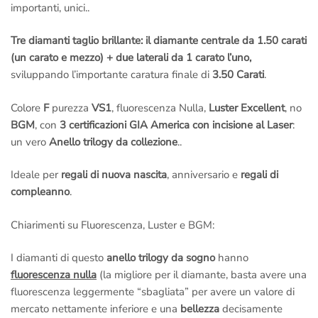
nelle condizioni di
fare una scelta più consapevole
.
importanti, unici..
L’appuntamento è ovviamente senza impegno,
non sei
obbligato ad acquistare!
Tre diamanti taglio brillante: il diamante centrale da 1.50 carati
(un carato e mezzo) + due laterali da 1 carato l’uno,
Il prezzo di questo
Anello Trilogy di 3.50 carati
include:
sviluppando l’importante caratura finale di
3.50 Carati
.
–
3 Certificazioni internazionali GIA America con incisione al
laser
, una per ogni diamante.
Colore
F
purezza
VS1
, fluorescenza Nulla,
Luster Excellent
, no
– Incisione interna
al gambo dell’anello (massimo 25 caratteri)
BGM
, con
3 certificazioni GIA America con incisione al Laser
:
– Confezione regalo.
un vero
Anello trilogy da collezione
..
– Spedizione assicurata e garantita
: Sei tutelato al 100%, non
preoccuparti di nulla.
Ideale per
regali di nuova nascita
, anniversario e
regali di
– Regolare
fattura di acquisto
iva inclusa: Siamo una società
compleanno
.
italiana seria, tutti gli acquisti sono regolarmente
ivati e
fatturati
.
Chiarimenti su Fluorescenza, Luster e BGM:
– Nessuna tassa a sorpresa!!!
Noi siamo di Roma
, il pacco
contenente il tuo gioiello
parte dal nostro laboratorio orafo di
I diamanti di questo
anello trilogy da sogno
hanno
Roma
,
non c’è nessuna dogana e nessuna tassa da pagare
fluorescenza nulla
(la migliore per il diamante, basta avere una
quando ti arriverà il pacchetto a casa!
fluorescenza leggermente “sbagliata” per avere un valore di
– Rimessa a misura gratis se la sbagli
: Se sbagli misura
mercato nettamente inferiore e una
bellezza
decisamente