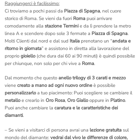
Raggiungerci è facilissimo:
Ci troviamo a pochi passi da
Piazza di Spagna
, nel cuore
storico di Roma. Se vieni da fuori
Roma
puoi arrivare
comodamente alla
stazione Termini
e da lì prendere la metro
linea A e scendere dopo sole 3 fermate a
Piazza di Spagna
.
Molti Clienti dal nord e dal sud
Italia
prenotano un “
andata e
ritorno in giornata
” e assistono in diretta alla lavorazione del
proprio
gioiello
(che dura dai 60 ai 90 minuti) è quindi possibile
per chiunque, non solo per chi vive a
Roma
.
Dal momento che questo
anello trilogy di 3 carati e mezzo
viene
creato a mano ad ogni nuovo ordine
è possibile
personalizzarlo
a tuo piacimento: Puoi scegliere se cambiare il
metallo
e crearlo in
Oro Rosa
,
Oro Giallo
oppure in
Platino
.
Puoi anche cambiare la
caratura e le caratteristiche dei
diamanti
.
– Se vieni a visitarci di persona avrai una
lezione gratuita
sul
mondo del diamante:
vedrai dal vivo le differenze di colore,