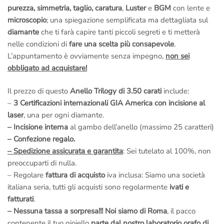
purezza, simmetria, taglio, caratura
,
Luster
e
BGM
con lente e
microscopio
; una spiegazione semplificata ma dettagliata sul
diamante
che ti farà capire tanti piccoli segreti e ti metterà
nelle condizioni di
fare una scelta più consapevole
.
L’appuntamento è ovviamente senza impegno,
non sei
obbligato ad acquistare!
Il prezzo di questo
Anello Trilogy di 3.50 carati
include:
–
3 Certificazioni internazionali GIA America con incisione al
laser
, una per ogni diamante.
– Incisione interna
al gambo dell’anello (massimo 25 caratteri)
– Confezione regalo.
– Spedizione assicurata e garantita
: Sei tutelato al 100%, non
preoccuparti di nulla.
– Regolare
fattura di acquisto
iva inclusa: Siamo una società
italiana seria, tutti gli acquisti sono regolarmente
ivati e
fatturati
.
– Nessuna tassa a sorpresa!!!
Noi siamo di Roma
, il pacco
contenente il tuo gioiello
parte dal nostro laboratorio orafo di