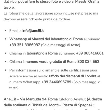
dal vivo,
potrai fare tu stesso foto e video ai Maestri Orafi a
lavoro
.
La fotografie della lavorazione sono incluse nel prezzo ma
devono essere richieste prima dell’ordine
.
Email a
info@anelli.it
Whatsapp ai Maestri del laboratorio di Roma
al numero
+39 351 3386087
(Solo messaggi di testo)
Chiama in
laboratorio a Roma
al numero
+39 065416661
Chiama il
numero verde gratuito di Roma 800 034 552
Per informazioni sui diamanti e sulle certificazioni puoi
scrivere anche al nostro
ufficio dei diamanti di Londra
al
numero Whatsapp
+39 3446696789
(Solo messaggi di
testo)
Anelli.it – Via Margutta 94, Roma
Citofono Anelli.it
(A destra
della scalinata di Trinità dei Monti – Piazza di Spagna)
ci