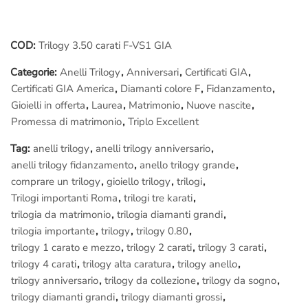
Quindi
i diamanti devono sempre essere “NO BGM”
ossia c’è
solo il colore primario e non ci sono altri colori e/o
opacità/riflessi di altro tipo.
COD:
Trilogy 3.50 carati F-VS1 GIA
(Il BGM è un argomento lungo da spiegare, è stato qui
Categorie:
Anelli Trilogy
,
Anniversari
,
Certificati GIA
,
semplificato
per una lettura facilitata, ad ogni modo
il
Certificati GIA America
,
Diamanti colore F
,
Fidanzamento
,
diamante non deve avere il BGM
, questo è sicuro!)
Gioielli in offerta
,
Laurea
,
Matrimonio
,
Nuove nascite
,
Promessa di matrimonio
,
Triplo Excellent
Va sottolineato che, oltre alla
bellezza
del gioiello, il nostro
laboratorio orafo offre un qualcosa che al giorno d’oggi è ormai
Tag:
anelli trilogy
,
anelli trilogy anniversario
,
molto raro:
La completa artigianalità italiana
.
anelli trilogy fidanzamento
,
anello trilogy grande
,
comprare un trilogy
,
gioiello trilogy
,
trilogi
,
In tanti sbandierano il “
Vero Made in Italy al 100%
” ma è
Trilogi importanti Roma
,
trilogi tre karati
,
sempre vero?
trilogia da matrimonio
,
trilogia diamanti grandi
,
Il nostro lo è di sicuro, e te lo dimostriamo: Prenota una visita
trilogia importante
,
trilogy
,
trilogy 0.80
,
gratuita nel nostro
laboratorio orafo di Roma
e vieni a vedere
trilogy 1 carato e mezzo
,
trilogy 2 carati
,
trilogy 3 carati
,
con i tuoi occhi cosa è un laboratorio di produzione di gioielli.
trilogy 4 carati
,
trilogy alta caratura
,
trilogy anello
,
Qui non troverai vetrine piene di gioielli “
già pronti
“; qui
trilogy anniversario
,
trilogy da collezione
,
trilogy da sogno
,
troverai
Maestri orafi
a lavoro, ognuno ad un progetto specifico,
trilogy diamanti grandi
,
trilogy diamanti grossi
,
seguendo le indicazioni del
Cliente
.