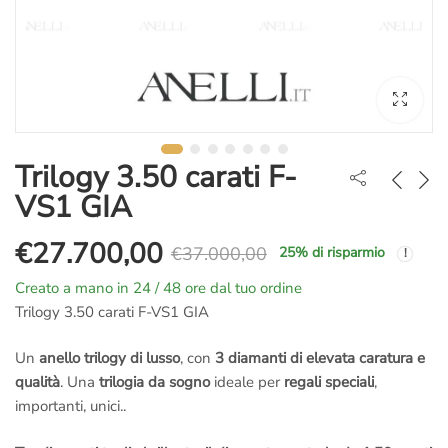
Trilogy 3.50 carati F-
VS1 GIA
€
27.700,00
€
37.000,00
25
% di risparmio
Il
Il
Creato a mano in 24 / 48 ore dal tuo ordine
prezzo
prezzo
Trilogy 3.50 carati F-VS1 GIA
originale
attuale
Un
anello trilogy di lusso
, con
3 diamanti di elevata caratura e
qualità
. Una
trilogia da sogno
ideale per
regali speciali
,
era:
è:
importanti, unici..