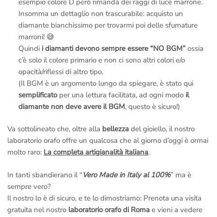
esempio colore D però rimanda dei raggi di luce marrone.
Insomma un dettaglio non trascurabile: acquisto un
Email a
info@anelli.it
diamante bianchissimo per trovarmi poi delle sfumature
Whatsapp ai Maestri del laboratorio di Roma
al numero
+39
marroni! 😅
351 3386087
(Solo messaggi di testo)
Quindi
i diamanti devono sempre essere “NO BGM”
ossia
Chiama in
laboratorio a Roma
al numero
+39 065416661
c’è solo il colore primario e non ci sono altri colori e/o
Chiama il
numero verde gratuito di Roma 800 034 552
opacità/riflessi di altro tipo.
Per informazioni sui diamanti e sulle certificazioni puoi scrivere
(Il BGM è un argomento lungo da spiegare, è stato qui
anche al nostro
ufficio dei diamanti di Londra
al numero
semplificato
per una lettura facilitata, ad ogni modo
il
Whatsapp
+39 3446696789
(Solo messaggi di testo)
diamante non deve avere il BGM
, questo è sicuro!)
Anelli.it – Via Margutta 94, Roma
Citofono Anelli.it
(A destra
Va sottolineato che, oltre alla
bellezza
del gioiello, il nostro
della scalinata di Trinità dei Monti – Piazza di Spagna)
ci
laboratorio orafo offre un qualcosa che al giorno d’oggi è ormai
raggiungi con la
Metro A
scendendo alla fermata
Piazza di
molto raro:
La completa artigianalità italiana
.
Spagna
.
In tanti sbandierano il “
Vero Made in Italy al 100%
” ma è
–
Per motivi di Privacy e di Sicurezza riceviamo solo ed
sempre vero?
esclusivamente su appuntamento, ci riserviamo inoltre il diritto
Il nostro lo è di sicuro, e te lo dimostriamo: Prenota una visita
di selezione all’ingresso.
gratuita nel nostro
laboratorio orafo di Roma
e vieni a vedere