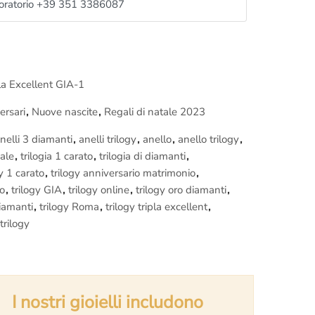
oratorio +39 351 3386087
pla Excellent GIA-1
ersari
,
Nuove nascite
,
Regali di natale 2023
nelli 3 diamanti
,
anelli trilogy
,
anello
,
anello trilogy
,
iale
,
trilogia 1 carato
,
trilogia di diamanti
,
gy 1 carato
,
trilogy anniversario matrimonio
,
to
,
trilogy GIA
,
trilogy online
,
trilogy oro diamanti
,
diamanti
,
trilogy Roma
,
trilogy tripla excellent
,
trilogy
I nostri gioielli includono