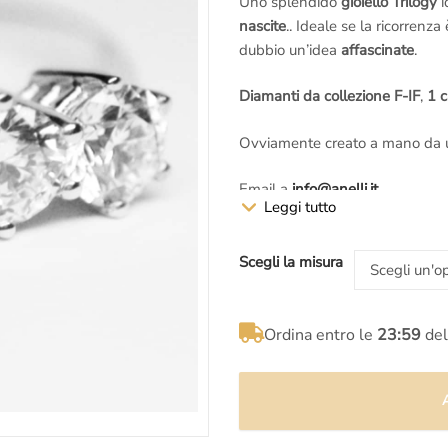
prezzo
prezzo
Uno splendido
gioiello Trilogy
i
nascite
.. Ideale se la ricorrenza
originale
attuale
dubbio un’idea
affascinate
.
era:
è:
Diamanti da collezione F-IF
,
1 c
€6.000,00.
€3.899,00.
Ovviamente creato a mano da
Email a
info@anelli.it
Leggi tutto
Whatsapp ai Maestri del labora
messaggi di testo)
Chiama in
laboratorio a Roma
a
Scegli la misura
Chiama il
numero verde gratui
Per informazioni sui diamanti e 
dei diamanti di Londra
al nume
Ordina entro le
23:59
del
testo)
Anelli.it – Via Margutta 94, R
dei Monti – Piazza di Spagna)
c