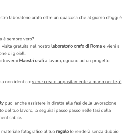
nostro laboratorio orafo offre un qualcosa che al giorno d’oggi è
a è sempre vero?
a visita gratuita nel nostro
laboratorio orafo di Roma
e vieni a
e di gioielli.
ui troverai
Maestri orafi
a lavoro, ognuno ad un progetto
 ma non identico:
viene creato appositamente a mano per te, è
ly
puoi anche assistere in diretta alle fasi della lavorazione
to del tuo lavoro, lo seguirai passo passo nelle fasi della
menticabile.
l materiale fotografico al tuo
regalo
lo renderà senza dubbio