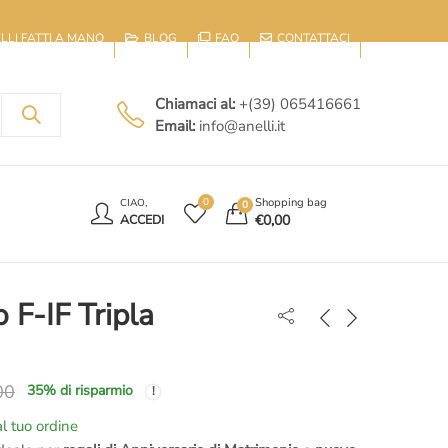
IELLI FATTI A MANO
BLOG
FAQ
CONTATTACI
Chiamaci al:
+(39) 065416661
Email:
info@anelli.it
E
Shopping bag
0
CIAO,
0
€
0,00
ACCEDI
 F-IF Tripla
00
35
% di risparmio
l tuo ordine