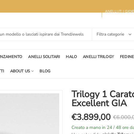
ANELLI.IT: I GIO
ANZAMENTO
ANELLI SOLITARI
HALO
ANELLI TRILOGY
FEDIN
TI
ABOUT US
BLOG
Trilogy 1 Carato
Excellent GIA
€
3.899,00
€
6.000,
Il
Il
Creato a mano in 24 / 48 ore da