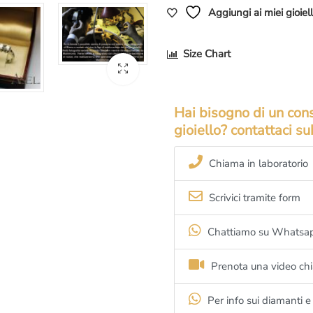
Piazza di Spagna
.
Aggiungi ai miei gioielli
–
Per motivi di Privacy e di Si
appuntamento, ci riserviamo inolt
Size Chart
Hai bisogno di un cons
gioiello? contattaci su
Chiama in laboratorio
Scrivici tramite form
Chattiamo su Whatsa
Prenota una video ch
Per info sui diamanti e 