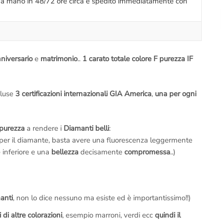
o a mano in 48/72 ore circa e spedito immediatamente con
niversario
e
matrimonio
..
1 carato totale colore F purezza IF
cluse
3 certificazioni internazionali GIA America
,
una per ogni
purezza
a rendere i
Diamanti belli
:
 per il diamante, basta avere una fluorescenza leggermente
 inferiore e una
bellezza
decisamente
compromessa
..)
manti
, non lo dice nessuno ma esiste ed è importantissimo!!)
 di altre colorazioni
, esempio marroni, verdi ecc
quindi il