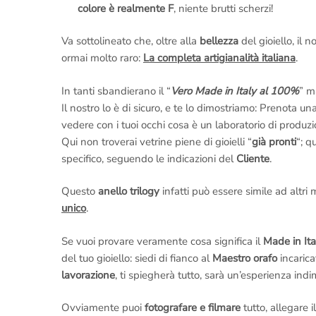
colore è realmente F
, niente brutti scherzi!
Va sottolineato che, oltre alla
bellezza
del gioiello, il 
ormai molto raro:
La completa artigianalità italiana
.
In tanti sbandierano il “
Vero Made in Italy al 100%
” m
Il nostro lo è di sicuro, e te lo dimostriamo: Prenota un
vedere con i tuoi occhi cosa è un laboratorio di produzion
Qui non troverai vetrine piene di gioielli “
già pronti
“; q
specifico, seguendo le indicazioni del
Cliente
.
Questo
anello trilogy
infatti può essere simile ad altri
unico
.
Se vuoi provare veramente cosa significa il
Made in Ita
del tuo gioiello: siedi di fianco al
Maestro orafo
incarica
lavorazione
, ti spiegherà tutto, sarà un’esperienza indi
Ovviamente puoi
fotografare e filmare
tutto, allegare i