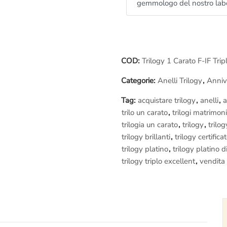
gemmologo del nostro lab
COD:
Trilogy 1 Carato F-IF Tri
Categorie:
Anelli Trilogy
,
Anniv
Tag:
acquistare trilogy
,
anelli
,
a
trilo un carato
,
trilogi matrimon
trilogia un carato
,
trilogy
,
trilo
trilogy brillanti
,
trilogy certifica
trilogy platino
,
trilogy platino 
trilogy triplo excellent
,
vendita 