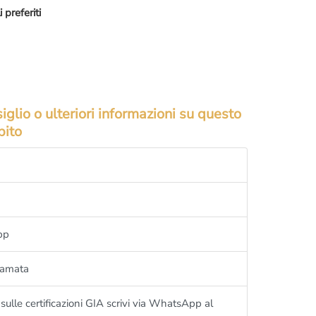
 preferiti
curezza riceviamo solo ed esclusivamente su
re il diritto di selezione all’ingresso.
iglio o ulteriori informazioni su questo
bito
pp
iamata
sulle certificazioni GIA scrivi via WhatsApp al