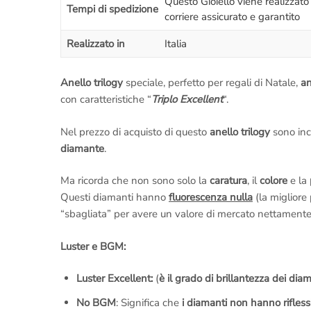
Questo Gioiello viene realizzat
Tempi di spedizione
corriere assicurato e garantito
Realizzato in
Italia
Anello trilogy
speciale, perfetto per regali di Natale,
an
con caratteristiche “
Triplo Excellent
“.
Nel prezzo di acquisto di questo
anello trilogy
sono in
diamante
.
Ma ricorda che non sono solo la
caratura
, il
colore
e la
Questi diamanti hanno
fluorescenza nulla
(la migliore
“sbagliata” per avere un valore di mercato nettamente
Luster e BGM:
Luster Excellent:
(
è il grado di brillantezza dei dia
No BGM
: Significa che
i diamanti non hanno riflessi