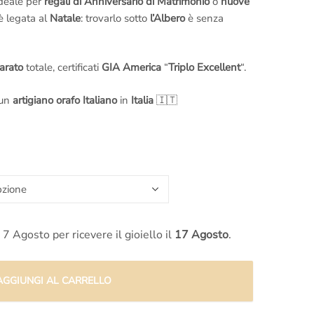
deale per
regali di Anniversario di Matrimonio
o
nuove
 è legata al
Natale
: trovarlo sotto
l’Albero
è senza
arato
totale, certificati
GIA America
“
Triplo Excellent
“.
 un
artigiano orafo Italiano
in
Italia
🇮🇹
torio di Roma
al numero
+39 351 3386087
(Solo
l numero
+39 065416661
to di Roma 800 034 552
sulle certificazioni puoi scrivere anche al nostro
ufficio
ro Whatsapp
+44 7576317988
(Solo messaggi di
 7 Agosto per ricevere il gioiello il
17 Agosto
.
AGGIUNGI AL CARRELLO
oma
Citofono Anelli.it
(A destra della scalinata di Trinità
i raggiungi con la
Metro A
scendendo alla fermata