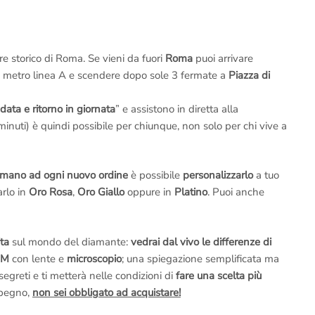
ore storico di Roma. Se vieni da fuori
Roma
puoi arrivare
a metro linea A e scendere dopo sole 3 fermate a
Piazza di
data e ritorno in giornata
” e assistono in diretta alla
inuti) è quindi possibile per chiunque, non solo per chi vive a
 mano ad ogni nuovo ordine
è possibile
personalizzarlo
a tuo
arlo in
Oro Rosa
,
Oro Giallo
oppure in
Platino
. Puoi anche
ita
sul mondo del diamante:
vedrai dal vivo le differenze di
GM
con lente e
microscopio
; una spiegazione semplificata ma
 segreti e ti metterà nelle condizioni di
fare una scelta più
mpegno,
non sei obbligato ad acquistare!