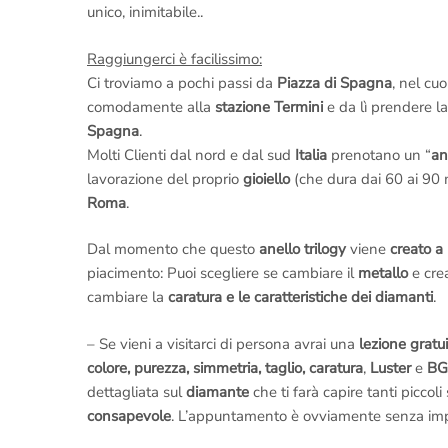
unico, inimitabile..
Raggiungerci è facilissimo:
Ci troviamo a pochi passi da
Piazza di Spagna
, nel cu
comodamente alla
stazione Termini
e da lì prendere l
Spagna
.
Molti Clienti dal nord e dal sud
Italia
prenotano un “
an
lavorazione del proprio
gioiello
(che dura dai 60 ai 90 m
Roma
.
Dal momento che questo
anello trilogy
viene
creato a
piacimento: Puoi scegliere se cambiare il
metallo
e cre
cambiare la
caratura e le caratteristiche dei diamanti
.
– Se vieni a visitarci di persona avrai una
lezione gratu
colore, purezza, simmetria, taglio, caratura
,
Luster
e
B
dettagliata sul
diamante
che ti farà capire tanti piccoli
consapevole
. L’appuntamento è ovviamente senza i